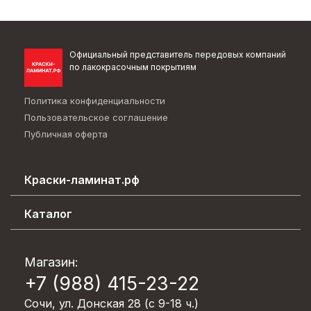
Официальный представитель передовых компаний
по лакокрасочным покрытиям
Политика конфиденциальности
Пользовательское соглашение
Публичная оферта
Краски-ламинат.рф
Каталог эффектов
Каталог
О компании
Декоративные покрытия
Возврат товара
Лакокрасочные материалы
Магазин:
Вопрос-ответ
+7 (988) 415-23-22
Обои/Стеклохолст/Клей
Контакты
Пена монтажная/Герметики/Клея
Сочи, ул. Донская 28 (с 9-18 ч.)
Блог