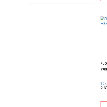
FL
УЖН
1 2
2 