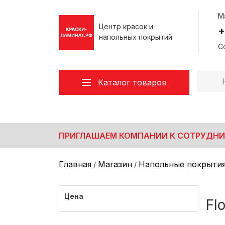
М
Центр красок и
+
напольных покрытий
Со
Каталог товаров
Все товары
Декоративные покрытия
Лакокрасочные материалы
ПРИГЛАШАЕМ КОМПАНИИ К СОТРУДНИ
Малярный инструмент
Напольные покрытия
Главная
Магазин
Напольные покрыти
/
/
Обои/Стеклохолст/Клей
Пена монтажная/Герметики/Клея
Цена
Fl
Плинтус Напольный
Подложка под ламинат/SPC/