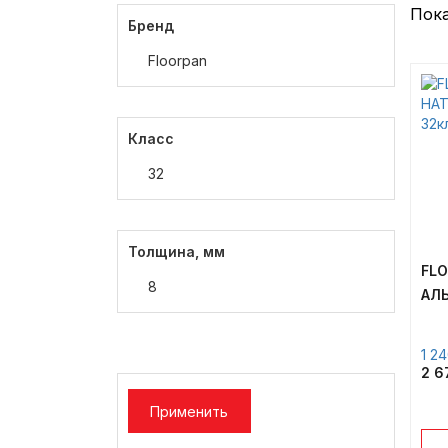
Пока
Паркет/Тёплый пол/Клей для
Бренд
ПВХ
Floorpan
Сантехнические Люки
Тёплый пол
Класс
32
Толщина, мм
FLO
8
АЛЬ
1 2
2 
Применить