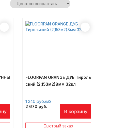
Сотрудничество
Оплата и доставка
УННЫ
FLOORPAN ORANGE ДУБ Тироль
ский (2,153м2)8мм 32кл
1 240
/м2
2 670
ину
В корзину
Быстрый заказ