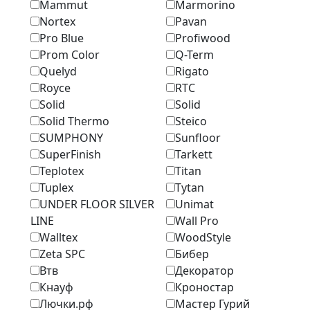
Mammut
Marmоrino
Nortex
Pavan
Pro Blue
Profiwood
Prom Color
Q-Term
Quelyd
Rigato
Royce
RTC
Solid
Solid
Solid Thermo
Steico
SUMPHONY
Sunfloor
SuperFinish
Tarkett
Teplotex
Titan
Tuplex
Tytan
UNDER FLOOR SILVER
Unimat
LINE
Wall Pro
Walltex
WoodStyle
Zeta SPC
Бибер
Втв
Декоратор
Кнауф
Кроностар
Лючки.рф
Мастер Гурий