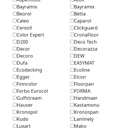
Bayramix
Bayramix
Beorol
Betta
Caleo
Caparol
Cerezit
Clickguard
Color Expert
CronaFloor
D200
Deco Tech
Decor
Decorazza
Decoro
DEW
Dufa
EASYMAT
Ecodecking
Ecoline
Egger
Elcon
Finncolor
Floorpan
Forbo Eurocol
FORMA
Gulfstream
Handmaer
Hauser
Kastamonu
Kronopol
Kronospan
Kudo
Laminely
Luxart
Mako