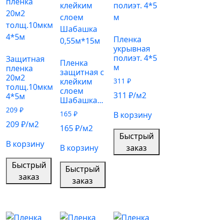
Пленка
укрывная
полиэт. 4*5
Защитная
Пленка
м
пленка
защитная с
20м2
клейким
311
₽
толщ.10мкм
слоем
311
₽
/м2
4*5м
Шабашка...
209
₽
165
₽
В корзину
209
₽
/м2
165
₽
/м2
Быстрый
В корзину
В корзину
заказ
Быстрый
Быстрый
заказ
заказ