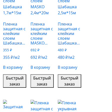
Пленка
Пленка
Пленка
защитная с
защитная с
защитная с
клейким
клейким
клейким
слоем
слоем
слоем
Шабашка...
MASKO...
Шабашка...
355
₽
692
₽
480
₽
355
₽
/м2
692
₽
/м2
480
₽
/м2
В корзину
В корзину
В корзину
Быстрый
Быстрый
Быстрый
заказ
заказ
заказ