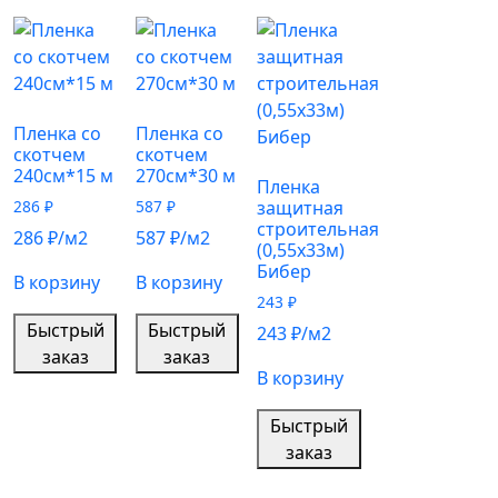
Пленка со
Пленка со
скотчем
скотчем
240см*15 м
270см*30 м
Пленка
286
₽
587
₽
защитная
строительная
286
₽
/м2
587
₽
/м2
(0,55х33м)
Бибер
В корзину
В корзину
243
₽
Быстрый
Быстрый
243
₽
/м2
заказ
заказ
В корзину
Быстрый
заказ