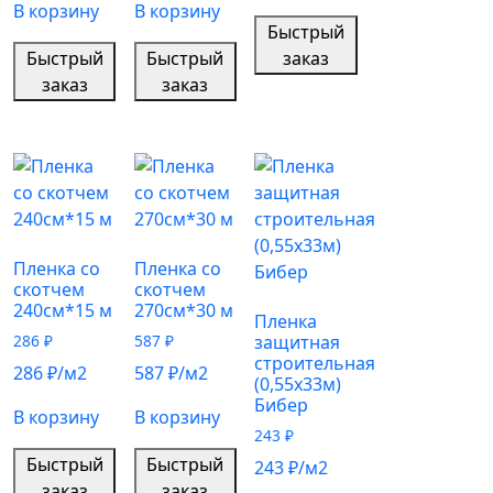
В корзину
В корзину
Быстрый
Быстрый
Быстрый
заказ
заказ
заказ
Пленка со
Пленка со
скотчем
скотчем
240см*15 м
270см*30 м
Пленка
286
₽
587
₽
защитная
строительная
286
₽
/м2
587
₽
/м2
(0,55х33м)
Бибер
В корзину
В корзину
243
₽
Быстрый
Быстрый
243
₽
/м2
заказ
заказ