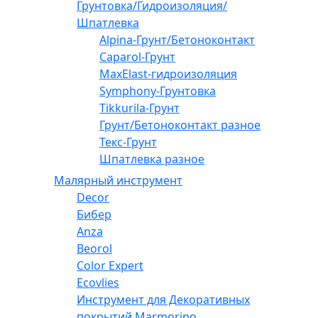
Грунтовка/Гидроизоляция/
Шпатлевка
Alpina-Грунт/Бетоноконтакт
Caparol-Грунт
MaxElast-гидроизоляция
Symphony-Грунтовка
Tikkurila-Грунт
Грунт/Бетоноконтакт разное
Текс-Грунт
Шпатлевка разное
Малярный инструмент
Decor
Бибер
Anza
Beorol
Color Expert
Ecovlies
Инструмент для Декоративных
покрытий Marmorino