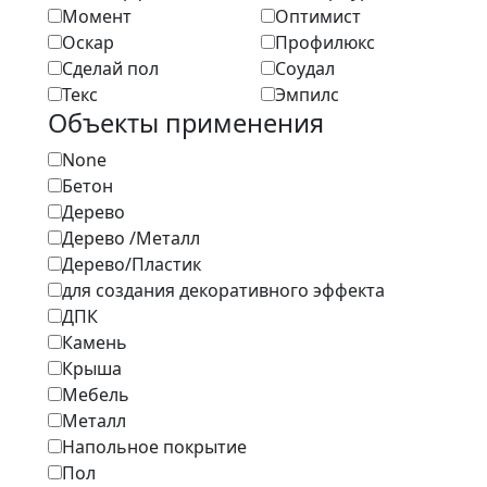
Момент
Оптимист
Оскар
Профилюкс
Сделай пол
Соудал
Текс
Эмпилс
Объекты применения
None
Бетон
Дерево
Дерево /Металл
Дерево/Пластик
для создания декоративного эффекта
ДПК
Камень
Крыша
Мебель
Металл
Напольное покрытие
Пол