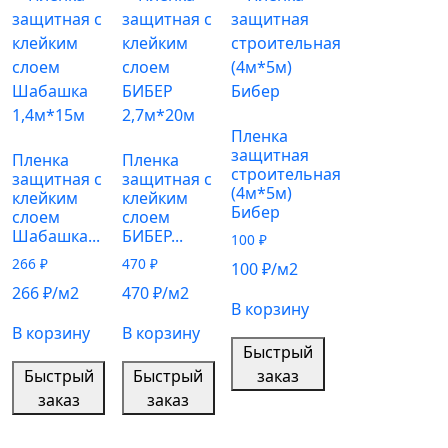
Пленка
защитная
Пленка
Пленка
строительная
защитная с
защитная с
(4м*5м)
клейким
клейким
Бибер
слоем
слоем
Шабашка...
БИБЕР...
100
₽
266
₽
470
₽
100
₽
/м2
266
₽
/м2
470
₽
/м2
В корзину
В корзину
В корзину
Быстрый
Быстрый
Быстрый
заказ
заказ
заказ