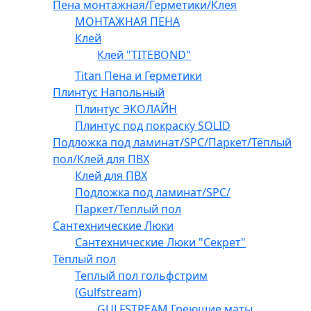
Пена монтажная/Герметики/Клея
МОНТАЖНАЯ ПЕНА
Клей
Клей "TITEBOND"
Titan Пена и Герметики
Плинтус Напольный
Плинтус ЭКОЛАЙН
Плинтус под покраску SOLID
Подложка под ламинат/SPC/Паркет/Тёплый
пол/Клей для ПВХ
Клей для ПВХ
Подложка под ламинат/SPC/
Паркет/Теплый пол
Сантехнические Люки
Сантехнические Люки "Секрет"
Тёплый пол
Теплый пол гольфстрим
(Gulfstream)
GULFSTREAM Греющие маты