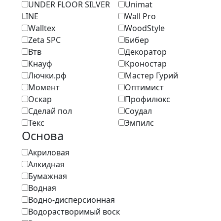
UNDER FLOOR SILVER
Unimat
LINE
Wall Pro
Walltex
WoodStyle
Zeta SPC
Бибер
Втв
Декоратор
Кнауф
Кроностар
Лючки.рф
Мастер Гурий
Момент
Оптимист
Оскар
Профилюкс
Сделай пол
Соудал
Текс
Эмпилс
Основа
Акриловая
Алкидная
Бумажная
Водная
Водно-дисперсионная
Водорастворимый воск