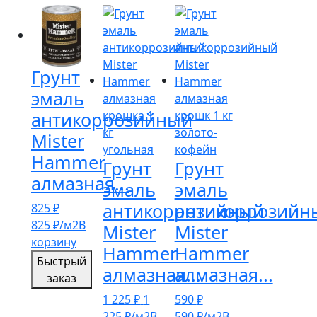
Грунт
эмаль
антикоррозийный
Mister
Hammer
Грунт
Грунт
алмазная...
эмаль
эмаль
антикоррозийный
антикоррозийн
825
₽
825
₽
/м2
В
Mister
Mister
корзину
Hammer
Hammer
Быстрый
алмазная...
алмазная...
заказ
1 225
₽
1
590
₽
225
₽
/м2
В
590
₽
/м2
В