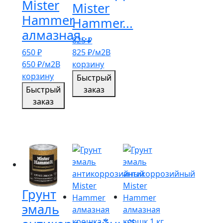
Mister
Mister
Hammer
Hammer...
алмазная...
825
₽
650
₽
825
₽
/м2
В
650
₽
/м2
В
корзину
корзину
Быстрый
Быстрый
заказ
заказ
Грунт
эмаль