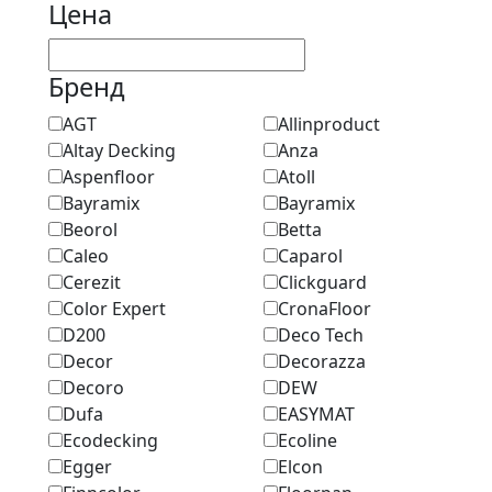
Цена
Бренд
AGT
Allinproduct
Altay Decking
Anza
Aspenfloor
Atoll
Bayramix
Bayramix
Beorol
Betta
Caleo
Caparol
Cerezit
Clickguard
Color Expert
CronaFloor
D200
Deco Tech
Decor
Decorazza
Decoro
DEW
Dufa
EASYMAT
Ecodecking
Ecoline
Egger
Elcon