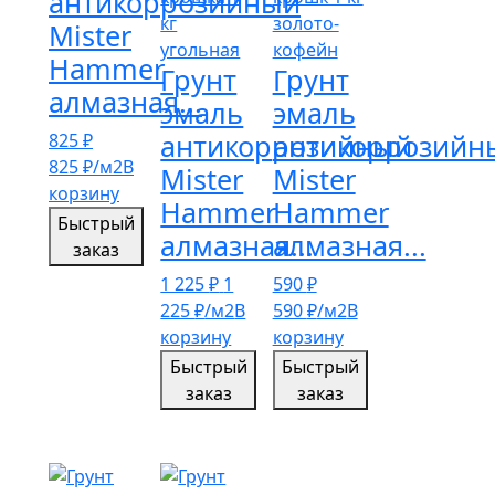
антикоррозийный
Mister
Hammer
Грунт
Грунт
алмазная...
эмаль
эмаль
антикоррозийный
антикоррозийн
825
₽
825
₽
/м2
В
Mister
Mister
корзину
Hammer
Hammer
Быстрый
алмазная...
алмазная...
заказ
1 225
₽
1
590
₽
225
₽
/м2
В
590
₽
/м2
В
корзину
корзину
Быстрый
Быстрый
заказ
заказ