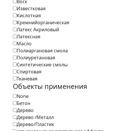
Воск
Известковая
Кислотная
Кремнийорганическая
Латекс Акриловый
Латексная
Масло
Полиаргановая смола
Полиуретановая
Синтетические смолы
Спиртовая
Тканевая
Объекты применения
None
Бетон
Дерево
Дерево /Металл
Дерево/Пластик