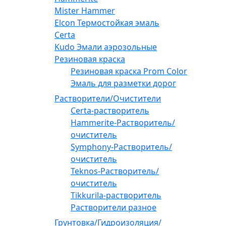
Mister Hammer
Elcon Термостойкая эмаль
Certa
Kudo Эмали аэрозольные
Резиновая краска
Резиновая краска Prom Color
Эмаль для разметки дорог
Растворители/Очистители
Certa-растворитель
Hammerite-Растворитель/
очиститель
Symphony-Растворитель/
очиститель
Teknos-Растворитель/
очиститель
Tikkurila-растворитель
Растворители разное
Грунтовка/Гидроизоляция/