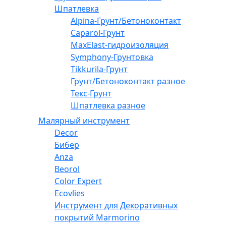
Шпатлевка
Alpina-Грунт/Бетоноконтакт
Caparol-Грунт
MaxElast-гидроизоляция
Symphony-Грунтовка
Tikkurila-Грунт
Грунт/Бетоноконтакт разное
Текс-Грунт
Шпатлевка разное
Малярный инструмент
Decor
Бибер
Anza
Beorol
Color Expert
Ecovlies
Инструмент для Декоративных
покрытий Marmorino