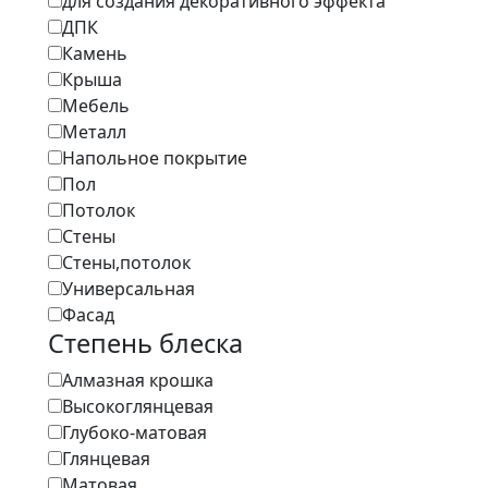
для создания декоративного эффекта
ДПК
Камень
Крыша
Мебель
Металл
Напольное покрытие
Пол
Потолок
Стены
Стены,потолок
Универсальная
Фасад
Степень блеска
Алмазная крошка
Высокоглянцевая
Глубоко-матовая
Глянцевая
Матовая