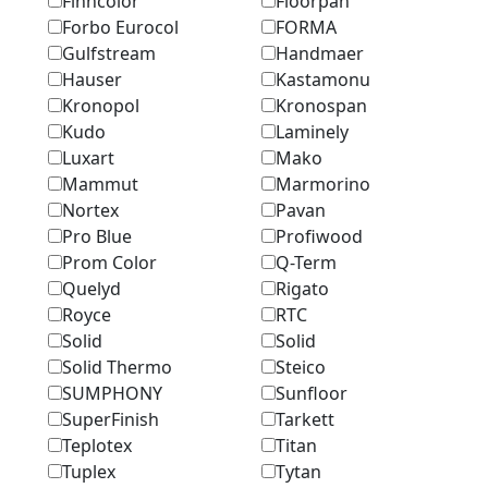
Finncolor
Floorpan
Forbo Eurocol
FORMA
Gulfstream
Handmaer
Hauser
Kastamonu
Kronopol
Kronospan
Kudo
Laminely
Luxart
Mako
Mammut
Marmоrino
Nortex
Pavan
Pro Blue
Profiwood
Prom Color
Q-Term
Quelyd
Rigato
Royce
RTC
Solid
Solid
Solid Thermo
Steico
SUMPHONY
Sunfloor
SuperFinish
Tarkett
Teplotex
Titan
Tuplex
Tytan