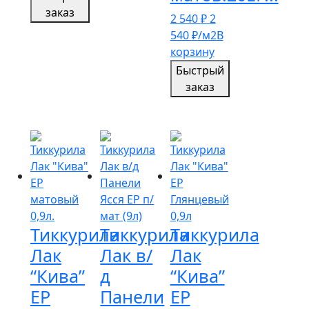
заказ
2 540
₽
2
540
₽
/м2
В
корзину
Быстрый
заказ
Тиккурила
Тиккурила
Тиккурила
Лак
Лак в/
Лак
“Кива”
д
“Кива”
ЕР
Панели
ЕР