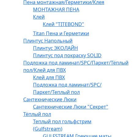
Пена монтажная/Герметики/Клея
МОНТАЖНАЯ ПЕНА
Клей
Клей "TITEBOND"
Titan Пена и Герметики
Плинтус Напольный
Плинтус ЭКОЛАЙН
Плинтус под покраску SOLID
Подложка под ламинат/SPC/Паркет/Тёплый
пол/Клей для ПВХ
Клей для ПВХ
Подложка под ламинат/SPC/
Паркет/Теплый пол
Сантехнические Люки
Сантехнические Люки "Секрет"
Тёплый пол
Теплый пол гольфстрим
(Gulfstream)
GULFSTREAM Греющие маты