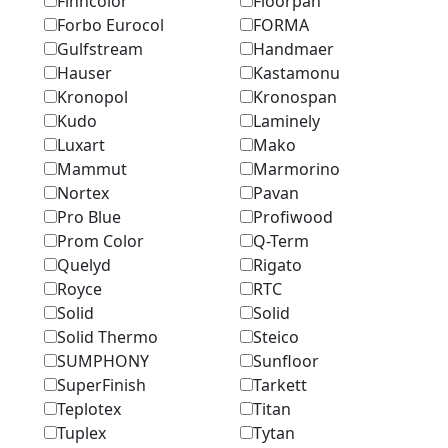
Finncolor
Floorpan
Forbo Eurocol
FORMA
Gulfstream
Handmaer
Hauser
Kastamonu
Kronopol
Kronospan
Kudo
Laminely
Luxart
Mako
Mammut
Marmоrino
Nortex
Pavan
Pro Blue
Profiwood
Prom Color
Q-Term
Quelyd
Rigato
Royce
RTC
Solid
Solid
Solid Thermo
Steico
SUMPHONY
Sunfloor
SuperFinish
Tarkett
Teplotex
Titan
Tuplex
Tytan