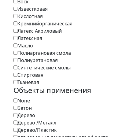
Воск
Известковая
Кислотная
Кремнийорганическая
Латекс Акриловый
Латексная
Масло
Полиаргановая смола
Полиуретановая
Синтетические смолы
Спиртовая
Тканевая
Объекты применения
None
Бетон
Дерево
Дерево /Металл
Дерево/Пластик