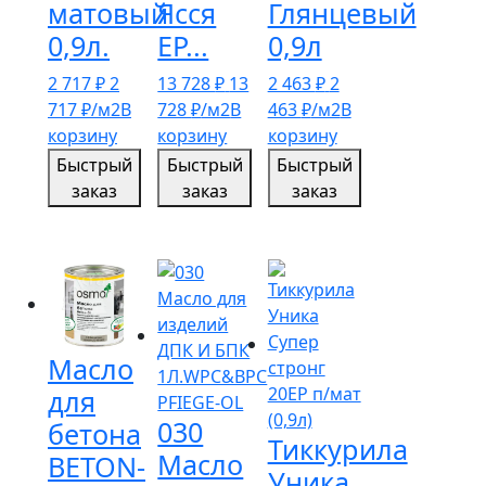
матовый
Ясся
Глянцевый
0,9л.
ЕР...
0,9л
2 717
₽
2
13 728
₽
13
2 463
₽
2
717
₽
/м2
В
728
₽
/м2
В
463
₽
/м2
В
корзину
корзину
корзину
Быстрый
Быстрый
Быстрый
заказ
заказ
заказ
Масло
для
030
бетона
Тиккурила
Масло
BETON-
Уника