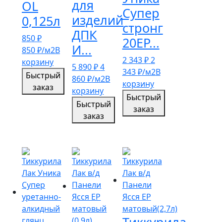
для
OL
Супер
изделий
0,125л
стронг
ДПК
850
₽
20ЕР...
И...
850
₽
/м2
В
2 343
₽
2
корзину
5 890
₽
4
343
₽
/м2
В
Быстрый
860
₽
/м2
В
корзину
заказ
корзину
Быстрый
Быстрый
заказ
заказ
Тиккурила