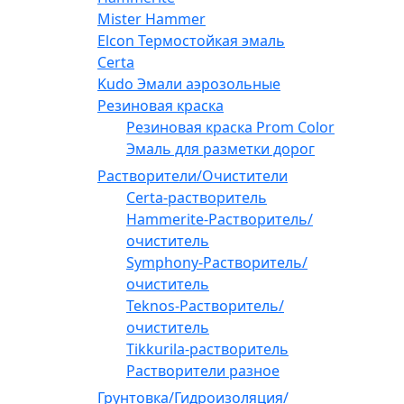
Mister Hammer
Elcon Термостойкая эмаль
Certa
Kudo Эмали аэрозольные
Резиновая краска
Резиновая краска Prom Color
Эмаль для разметки дорог
Растворители/Очистители
Certa-растворитель
Hammerite-Растворитель/
очиститель
Symphony-Растворитель/
очиститель
Teknos-Растворитель/
очиститель
Tikkurila-растворитель
Растворители разное
Грунтовка/Гидроизоляция/