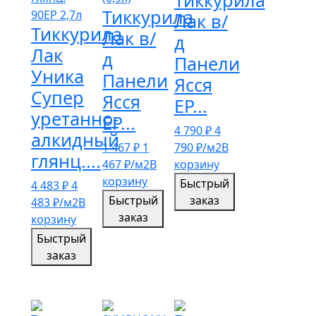
Тиккурила
Лак в/
Тиккурила
Лак в/
д
Лак
д
Панели
Уника
Панели
Ясся
Супер
Ясся
ЕР...
уретанно-
ЕР...
4 790
₽
4
алкидный
1 467
₽
1
790
₽
/м2
В
глянц....
467
₽
/м2
В
корзину
корзину
Быстрый
4 483
₽
4
Быстрый
заказ
483
₽
/м2
В
заказ
корзину
Быстрый
заказ