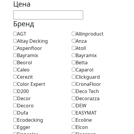
Цена
Бренд
AGT
Allinproduct
Altay Decking
Anza
Aspenfloor
Atoll
Bayramix
Bayramix
Beorol
Betta
Caleo
Caparol
Cerezit
Clickguard
Color Expert
CronaFloor
D200
Deco Tech
Decor
Decorazza
Decoro
DEW
Dufa
EASYMAT
Ecodecking
Ecoline
Egger
Elcon