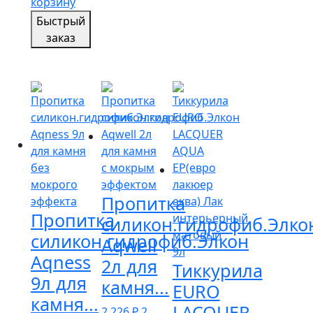
корзину
Быстрый
заказ
Пропитка
Пропитка
силикон.гидрофиб.Элко
силикон.гидрофиб.Элкон
Aqwell
Aqness
2л для
Тиккурила
9л для
камня...
EURO
камня...
LACQUER
2 226
₽
2