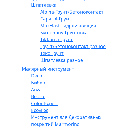
Шпатлевка
Alpina-Грунт/Бетоноконтакт
Caparol-Грунт
MaxElast-гидроизоляция
Symphony-Грунтовка
Tikkurila-Грунт
Грунт/Бетоноконтакт разное
Текс-Грунт
Шпатлевка разное
Малярный инструмент
Decor
Бибер
Anza
Beorol
Color Expert
Ecovlies
Инструмент для Декоративных
покрытий Marmorino