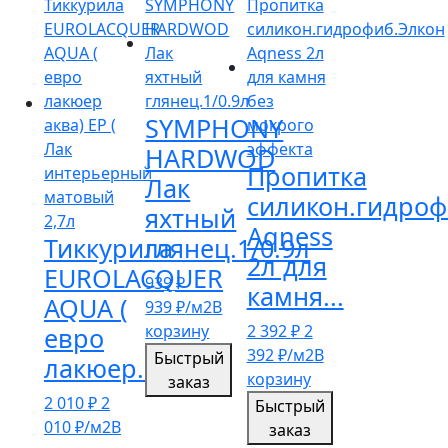
SYMPHONY
HARDWOD
Пропитка
Лак
силикон.гидроф
яхтный
Aqness
Тиккурила
глянец.1/0.9л
2л для
EUROLACQUER
939
₽
камня...
AQUA (
939
₽
/м2
В
корзину
2 392
₽
2
евро
392
₽
/м2
В
Быстрый
лакюер...
корзину
заказ
2 010
₽
2
Быстрый
010
₽
/м2
В
заказ