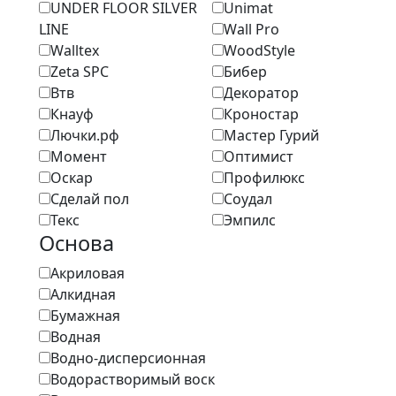
UNDER FLOOR SILVER
Unimat
LINE
Wall Pro
Walltex
WoodStyle
Zeta SPC
Бибер
Втв
Декоратор
Кнауф
Кроностар
Лючки.рф
Мастер Гурий
Момент
Оптимист
Оскар
Профилюкс
Сделай пол
Соудал
Текс
Эмпилс
Основа
Акриловая
Алкидная
Бумажная
Водная
Водно-дисперсионная
Водорастворимый воск