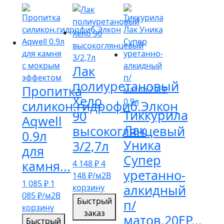
Лак
полиуретановый
Пропитка
Хело
силикон.гидрофиб.Элкон
Тиккурила
90
Aqwell
Лак
высокоглянцевый
0.9л
Уника
3/2,7л
для
Супер
камня...
4 148
₽
4
уретанно-
148
₽
/м2
В
1 085
₽
1
алкидный
корзину
085
₽
/м2
В
Быстрый
п/
корзину
заказ
матов.20ЕР...
Быстрый