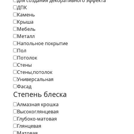
для создания декоративного эффекта
ДПК
Камень
Крыша
Мебель
Металл
Напольное покрытие
Пол
Потолок
Стены
Стены,потолок
Универсальная
Фасад
Степень блеска
Алмазная крошка
Высокоглянцевая
Глубоко-матовая
Глянцевая
Матовая