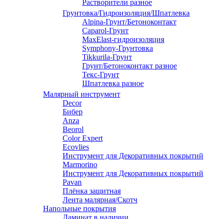
Растворители разное
Грунтовка/Гидроизоляция/Шпатлевка
Alpina-Грунт/Бетоноконтакт
Caparol-Грунт
MaxElast-гидроизоляция
Symphony-Грунтовка
Tikkurila-Грунт
Грунт/Бетоноконтакт разное
Текс-Грунт
Шпатлевка разное
Малярный инструмент
Decor
Бибер
Anza
Beorol
Color Expert
Ecovlies
Инструмент для Декоративных покрытий
Marmorino
Инструмент для Декоративных покрытий
Pavan
Плёнка защитная
Лента малярная/Скотч
Напольные покрытия
Ламинат в наличии