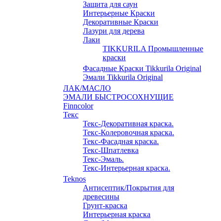
Защита для саун
Интерьерные Краски
Декоративные Краски
Лазури для дерева
Лаки
TIKKURILA Промышленные
краски
Фасадные Краски Tikkurila Original
Эмали Tikkurila Original
ЛАК/МАСЛО
ЭМАЛИ БЫСТРОСОХНУЩИЕ
Finncolor
Текс
Текс-Декоративная краска.
Текс-Колеровочная краска.
Текс-Фасадная краска.
Текс-Шпатлевка
Текс-Эмаль.
Текс-Интерьерная краска.
Teknos
Антисептик/Покрытия для
древесины
Грунт-краска
Интерьерная краска