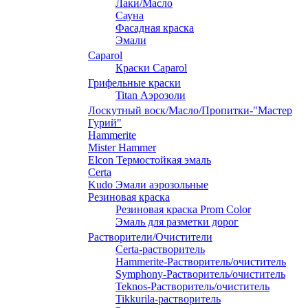
Лаки/Масло
Сауна
Фасадная краска
Эмали
Caparol
Краски Caparol
Грифельные краски
Titan Аэрозоли
Лоскутный воск/Масло/Пропитки-"Мастер
Гурий"
Hammerite
Mister Hammer
Elcon Термостойкая эмаль
Certa
Kudo Эмали аэрозольные
Резиновая краска
Резиновая краска Prom Color
Эмаль для разметки дорог
Растворители/Очистители
Certa-растворитель
Hammerite-Растворитель/очиститель
Symphony-Растворитель/очиститель
Teknos-Растворитель/очиститель
Tikkurila-растворитель