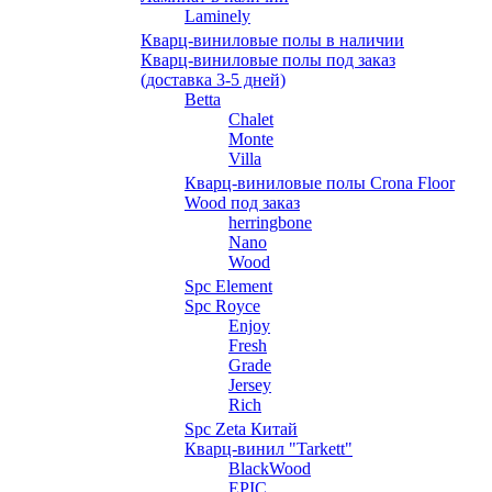
Laminely
Кварц-виниловые полы в наличии
Кварц-виниловые полы под заказ
(доставка 3-5 дней)
Betta
Chalet
Monte
Villa
Кварц-виниловые полы Crona Floor
Wood под заказ
herringbone
Nano
Wood
Spc Element
Spc Royce
Enjoy
Fresh
Grade
Jersey
Rich
Spc Zeta Китай
Кварц-винил "Tarkett"
BlackWood
EPIC