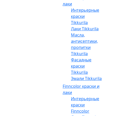
лаки
Интерьерные
краски
Tikkurila
Лаки Tikkurila
Масла,
антисептики,
пропитки
Tikkurila
Фасадные
краски
Tikkurila
Эмали Tikkurila
Finncolor краски и
лаки
Интерьерные
краски
Finncolor