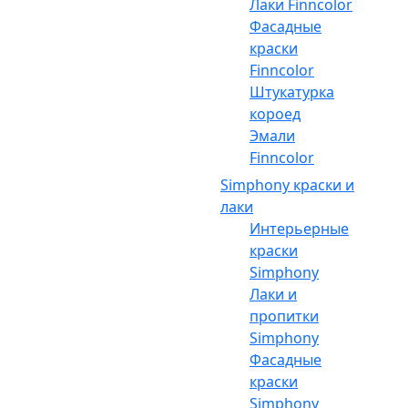
Лаки Finncolor
Фасадные
краски
Finncolor
Штукатурка
короед
Эмали
Finncolor
Simphony краски и
лаки
Интерьерные
краски
Simphony
Лаки и
пропитки
Simphony
Фасадные
краски
Simphony