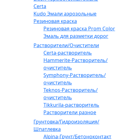
Certa
Kudo Эмали аэрозольные
Резиновая краска
Резиновая краска Prom Color
Эмаль для разметки дорог
Растворители/Очистители
Certa-растворитель
Hammerite-Растворитель/
очиститель
Symphony-Растворитель/
очиститель
Teknos-Растворитель/
очиститель
Tikkurila-растворитель
Растворители разное
Грунтовка/Гидроизоляция/
Шпатлевка
Alpina-Грунт/Бетоноконтакт