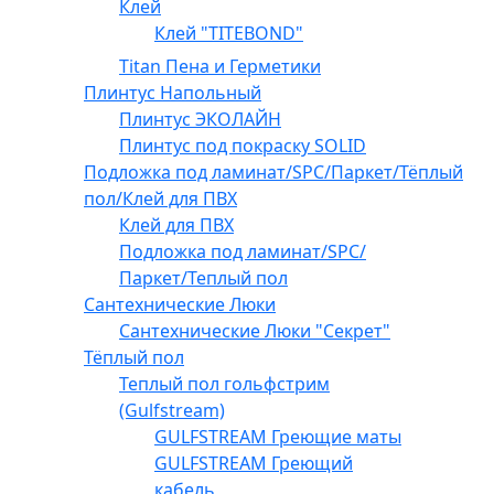
Клей
Клей "TITEBOND"
Titan Пена и Герметики
Плинтус Напольный
Плинтус ЭКОЛАЙН
Плинтус под покраску SOLID
Подложка под ламинат/SPC/Паркет/Тёплый
пол/Клей для ПВХ
Клей для ПВХ
Подложка под ламинат/SPC/
Паркет/Теплый пол
Сантехнические Люки
Сантехнические Люки "Секрет"
Тёплый пол
Теплый пол гольфстрим
(Gulfstream)
GULFSTREAM Греющие маты
GULFSTREAM Греющий
кабель