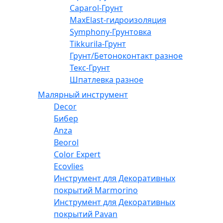
Caparol-Грунт
MaxElast-гидроизоляция
Symphony-Грунтовка
Tikkurila-Грунт
Грунт/Бетоноконтакт разное
Текс-Грунт
Шпатлевка разное
Малярный инструмент
Decor
Бибер
Anza
Beorol
Color Expert
Ecovlies
Инструмент для Декоративных
покрытий Marmorino
Инструмент для Декоративных
покрытий Pavan