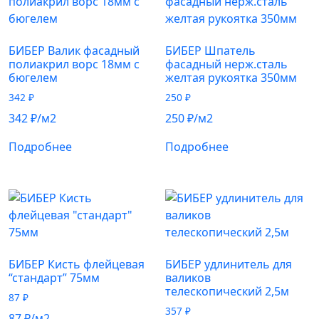
БИБЕР Валик фасадный
БИБЕР Шпатель
полиакрил ворс 18мм с
фасадный нерж.сталь
бюгелем
желтая рукоятка 350мм
342
₽
250
₽
342
₽
/м2
250
₽
/м2
Подробнее
Подробнее
БИБЕР Кисть флейцевая
БИБЕР удлинитель для
“стандарт” 75мм
валиков
телескопический 2,5м
87
₽
357
₽
87
₽
/м2