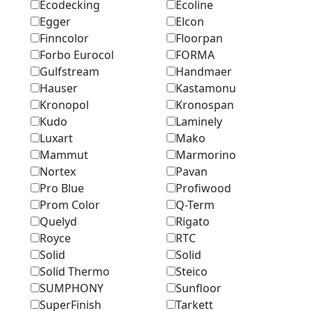
Ecodecking
Ecoline
Egger
Elcon
Finncolor
Floorpan
Forbo Eurocol
FORMA
Gulfstream
Handmaer
Hauser
Kastamonu
Kronopol
Kronospan
Kudo
Laminely
Luxart
Mako
Mammut
Marmоrino
Nortex
Pavan
Pro Blue
Profiwood
Prom Color
Q-Term
Quelyd
Rigato
Royce
RTC
Solid
Solid
Solid Thermo
Steico
SUMPHONY
Sunfloor
SuperFinish
Tarkett