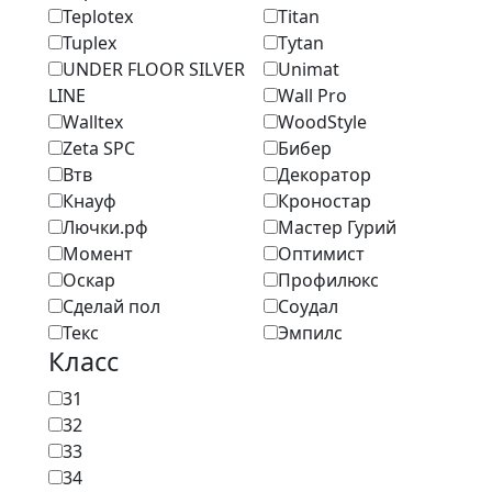
Teplotex
Titan
Tuplex
Tytan
UNDER FLOOR SILVER
Unimat
LINE
Wall Pro
Walltex
WoodStyle
Zeta SPC
Бибер
Втв
Декоратор
Кнауф
Кроностар
Лючки.рф
Мастер Гурий
Момент
Оптимист
Оскар
Профилюкс
Сделай пол
Соудал
Текс
Эмпилс
Класс
31
32
33
34