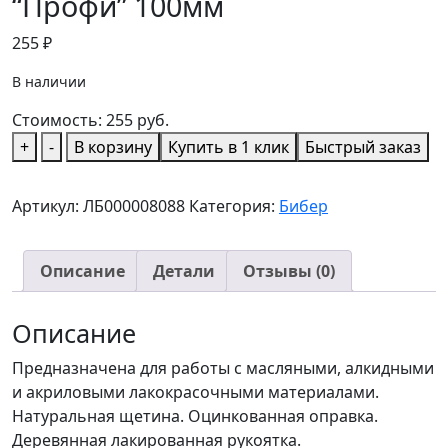
“Профи” 100мм
255
₽
В наличии
Стоимость:
255
руб.
Количество
+
-
В корзину
Купить в 1 клик
Быстрый заказ
товара
БИБЕР
Артикул:
ЛБ000008088
Категория:
Бибер
Кисть
флейцевая
"Профи"
Описание
Детали
Отзывы (0)
100мм
Описание
Предназначена для работы с масляными, алкидными
и акриловыми лакокрасочными материалами.
Натуральная щетина. Оцинкованная оправка.
Деревянная лакированная рукоятка.