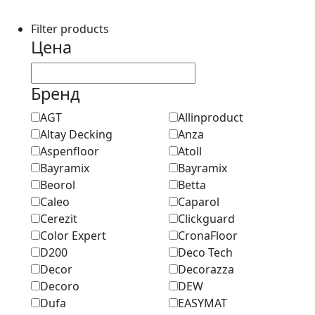
Filter products
Цена
Бренд
AGT
Allinproduct
Altay Decking
Anza
Aspenfloor
Atoll
Bayramix
Bayramix
Beorol
Betta
Caleo
Caparol
Cerezit
Clickguard
Color Expert
CronaFloor
D200
Deco Tech
Decor
Decorazza
Decoro
DEW
Dufa
EASYMAT