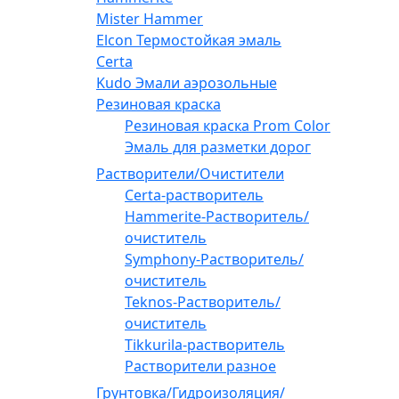
Mister Hammer
Elcon Термостойкая эмаль
Certa
Kudo Эмали аэрозольные
Резиновая краска
Резиновая краска Prom Color
Эмаль для разметки дорог
Растворители/Очистители
Certa-растворитель
Hammerite-Растворитель/
очиститель
Symphony-Растворитель/
очиститель
Teknos-Растворитель/
очиститель
Tikkurila-растворитель
Растворители разное
Грунтовка/Гидроизоляция/