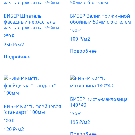
БИБЕР Шпатель
БИБЕР Валик прижимной
фасадный нерж.сталь
обойный 50мм с бюгелем
желтая рукоятка 350мм
100
₽
250
₽
100
₽
/м2
250
₽
/м2
Подробнее
Подробнее
БИБЕР Кисть-макловица
140*40
БИБЕР Кисть флейцевая
“стандарт” 100мм
195
₽
120
₽
195
₽
/м2
120
₽
/м2
Подробнее