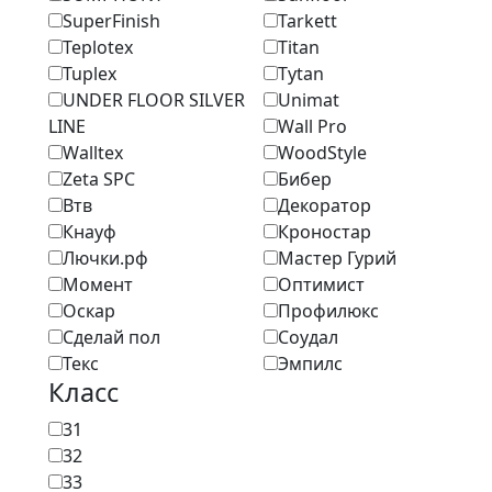
SuperFinish
Tarkett
Teplotex
Titan
Tuplex
Tytan
UNDER FLOOR SILVER
Unimat
LINE
Wall Pro
Walltex
WoodStyle
Zeta SPC
Бибер
Втв
Декоратор
Кнауф
Кроностар
Лючки.рф
Мастер Гурий
Момент
Оптимист
Оскар
Профилюкс
Сделай пол
Соудал
Текс
Эмпилс
Класс
31
32
33