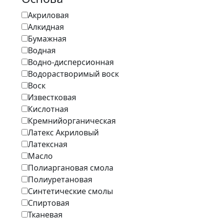
Акриловая
Алкидная
Бумажная
Водная
Водно-дисперсионная
Водорастворимый воск
Воск
Известковая
Кислотная
Кремнийорганическая
Латекс Акриловый
Латексная
Масло
Полиаргановая смола
Полиуретановая
Синтетические смолы
Спиртовая
Тканевая