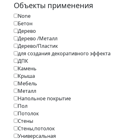
Объекты применения
None
Бетон
Дерево
Дерево /Металл
Дерево/Пластик
для создания декоративного эффекта
ДПК
Камень
Крыша
Мебель
Металл
Напольное покрытие
Пол
Потолок
Стены
Стены,потолок
Универсальная