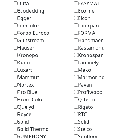
Dufa
EASYMAT
Ecodecking
Ecoline
Egger
Elcon
Finncolor
Floorpan
Forbo Eurocol
FORMA
Gulfstream
Handmaer
Hauser
Kastamonu
Kronopol
Kronospan
Kudo
Laminely
Luxart
Mako
Mammut
Marmоrino
Nortex
Pavan
Pro Blue
Profiwood
Prom Color
Q-Term
Quelyd
Rigato
Royce
RTC
Solid
Solid
Solid Thermo
Steico
SUMPHONY
Sunfloor