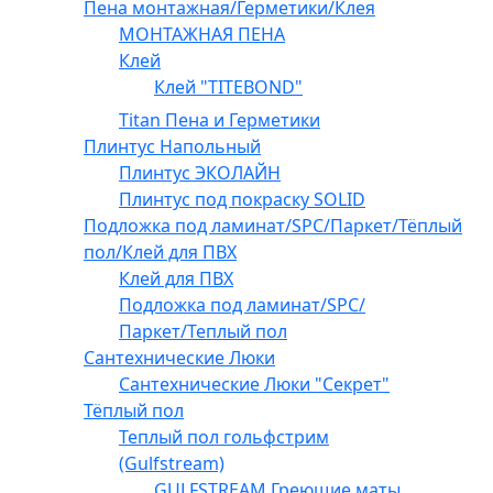
Пена монтажная/Герметики/Клея
МОНТАЖНАЯ ПЕНА
Клей
Клей "TITEBOND"
Titan Пена и Герметики
Плинтус Напольный
Плинтус ЭКОЛАЙН
Плинтус под покраску SOLID
Подложка под ламинат/SPC/Паркет/Тёплый
пол/Клей для ПВХ
Клей для ПВХ
Подложка под ламинат/SPC/
Паркет/Теплый пол
Сантехнические Люки
Сантехнические Люки "Секрет"
Тёплый пол
Теплый пол гольфстрим
(Gulfstream)
GULFSTREAM Греющие маты