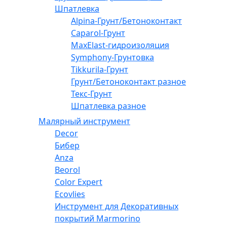
Шпатлевка
Alpina-Грунт/Бетоноконтакт
Caparol-Грунт
MaxElast-гидроизоляция
Symphony-Грунтовка
Tikkurila-Грунт
Грунт/Бетоноконтакт разное
Текс-Грунт
Шпатлевка разное
Малярный инструмент
Decor
Бибер
Anza
Beorol
Color Expert
Ecovlies
Инструмент для Декоративных
покрытий Marmorino