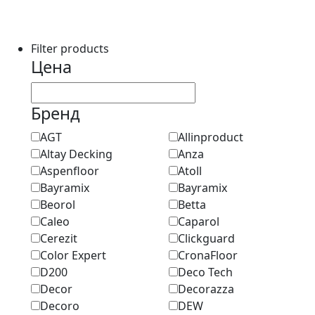
Filter products
Цена
Бренд
AGT
Allinproduct
Altay Decking
Anza
Aspenfloor
Atoll
Bayramix
Bayramix
Beorol
Betta
Caleo
Caparol
Cerezit
Clickguard
Color Expert
CronaFloor
D200
Deco Tech
Decor
Decorazza
Decoro
DEW