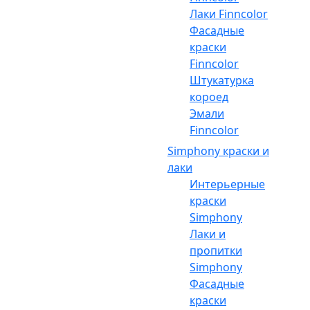
Лаки Finncolor
Фасадные
краски
Finncolor
Штукатурка
короед
Эмали
Finncolor
Simphony краски и
лаки
Интерьерные
краски
Simphony
Лаки и
пропитки
Simphony
Фасадные
краски