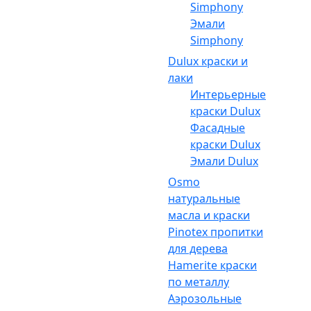
Simphony
Эмали
Simphony
Dulux краски и
лаки
Интерьерные
краски Dulux
Фасадные
краски Dulux
Эмали Dulux
Osmo
натуральные
масла и краски
Pinotex пропитки
для дерева
Hamerite краски
по металлу
Аэрозольные