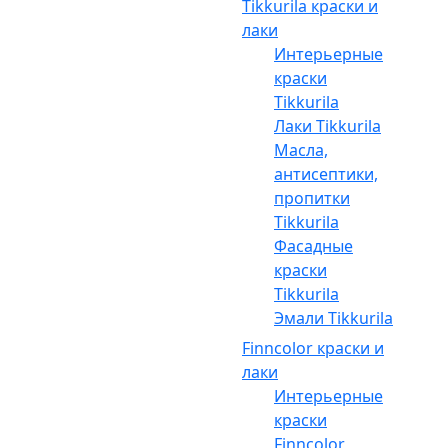
Tikkurila краски и
лаки
Интерьерные
краски
Tikkurila
Лаки Tikkurila
Масла,
антисептики,
пропитки
Tikkurila
Фасадные
краски
Tikkurila
Эмали Tikkurila
Finncolor краски и
лаки
Интерьерные
краски
Finncolor