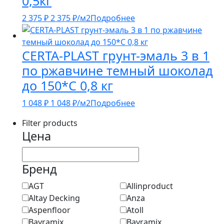
0,5кг
2 375
₽
2 375
₽
/м2
Подробнее
CERTA-PLAST грунт-эмаль 3 в 1
по ржавчине темный шоколад
до 150*С 0,8 кг
1 048
₽
1 048
₽
/м2
Подробнее
Filter products
Цена
Бренд
AGT
Allinproduct
Altay Decking
Anza
Aspenfloor
Atoll
Bayramix
Bayramix