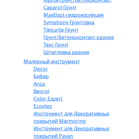
Caparol-Грунт
MaxElast-гидроизоляция
Symphony-Грунтовка
Tikkurila-Грунт
Грунт/Бетоноконтакт разное
Текс-Грунт
Шпатлевка разное
Малярный инструмент
Decor
Бибер
Anza
Beorol
Color Expert
Ecovlies
Инструмент для Декоративных
покрытий Marmorino
Инструмент для Декоративных
покрытий Pavan