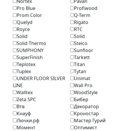
Nortex
Pavan
Pro Blue
Profiwood
Prom Color
Q-Term
Quelyd
Rigato
Royce
RTC
Solid
Solid
Solid Thermo
Steico
SUMPHONY
Sunfloor
SuperFinish
Tarkett
Teplotex
Titan
Tuplex
Tytan
UNDER FLOOR SILVER
Unimat
LINE
Wall Pro
Walltex
WoodStyle
Zeta SPC
Бибер
Втв
Декоратор
Кнауф
Кроностар
Лючки.рф
Мастер Гурий
Момент
Оптимист