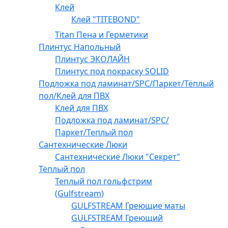
Клей
Клей "TITEBOND"
Titan Пена и Герметики
Плинтус Напольный
Плинтус ЭКОЛАЙН
Плинтус под покраску SOLID
Подложка под ламинат/SPC/Паркет/Тёплый
пол/Клей для ПВХ
Клей для ПВХ
Подложка под ламинат/SPC/
Паркет/Теплый пол
Сантехнические Люки
Сантехнические Люки "Секрет"
Тёплый пол
Теплый пол гольфстрим
(Gulfstream)
GULFSTREAM Греющие маты
GULFSTREAM Греющий