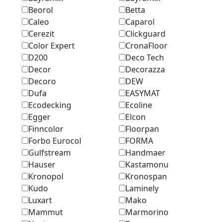
Beorol
Betta
Caleo
Caparol
Cerezit
Clickguard
Color Expert
CronaFloor
D200
Deco Tech
Decor
Decorazza
Decoro
DEW
Dufa
EASYMAT
Ecodecking
Ecoline
Egger
Elcon
Finncolor
Floorpan
Forbo Eurocol
FORMA
Gulfstream
Handmaer
Hauser
Kastamonu
Kronopol
Kronospan
Kudo
Laminely
Luxart
Mako
Mammut
Marmоrino