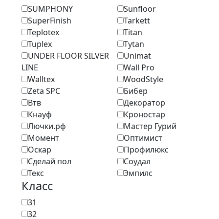
SUMPHONY
Sunfloor
SuperFinish
Tarkett
Teplotex
Titan
Tuplex
Tytan
UNDER FLOOR SILVER
Unimat
LINE
Wall Pro
Walltex
WoodStyle
Zeta SPC
Бибер
Втв
Декоратор
Кнауф
Кроностар
Лючки.рф
Мастер Гурий
Момент
Оптимист
Оскар
Профилюкс
Сделай пол
Соудал
Текс
Эмпилс
Класс
31
32