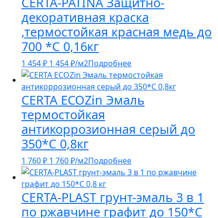
CERTA-PATINA Защитно-
декоративная краска
,термостойкая красная медь до
700 *С 0,16кг
1 454
₽
1 454
₽
/м2
Подробнее
CERTA ECOZin Эмаль
термостойкая
антикоррозионная серый до
350*С 0,8кг
1 760
₽
1 760
₽
/м2
Подробнее
CERTA-PLAST грунт-эмаль 3 в 1
по ржавчине графит до 150*С