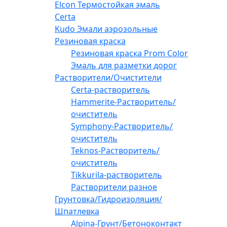
Elcon Термостойкая эмаль
Certa
Kudo Эмали аэрозольные
Резиновая краска
Резиновая краска Prom Color
Эмаль для разметки дорог
Растворители/Очистители
Certa-растворитель
Hammerite-Растворитель/
очиститель
Symphony-Растворитель/
очиститель
Teknos-Растворитель/
очиститель
Tikkurila-растворитель
Растворители разное
Грунтовка/Гидроизоляция/
Шпатлевка
Alpina-Грунт/Бетоноконтакт