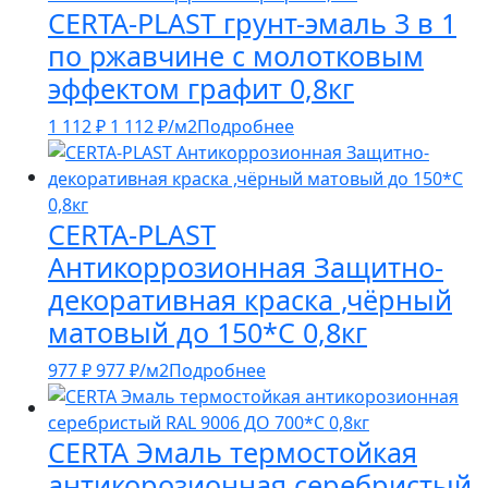
CERTA-PLAST грунт-эмаль 3 в 1
по ржавчине с молотковым
эффектом графит 0,8кг
1 112
₽
1 112
₽
/м2
Подробнее
CERTA-PLAST
Антикоррозионная Защитно-
декоративная краска ,чёрный
матовый до 150*С 0,8кг
977
₽
977
₽
/м2
Подробнее
CERTA Эмаль термостойкая
антикорозионная серебристый