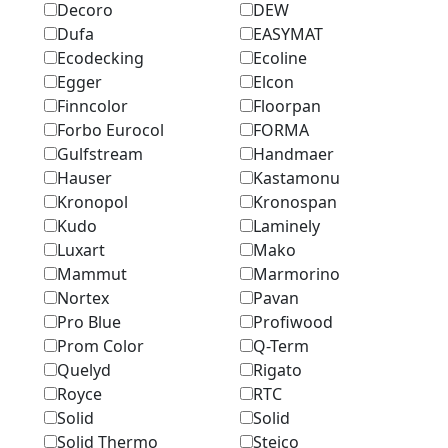
Decoro
DEW
Dufa
EASYMAT
Ecodecking
Ecoline
Egger
Elcon
Finncolor
Floorpan
Forbo Eurocol
FORMA
Gulfstream
Handmaer
Hauser
Kastamonu
Kronopol
Kronospan
Kudo
Laminely
Luxart
Mako
Mammut
Marmоrino
Nortex
Pavan
Pro Blue
Profiwood
Prom Color
Q-Term
Quelyd
Rigato
Royce
RTC
Solid
Solid
Solid Thermo
Steico