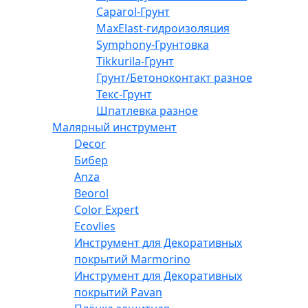
Caparol-Грунт
MaxElast-гидроизоляция
Symphony-Грунтовка
Tikkurila-Грунт
Грунт/Бетоноконтакт разное
Текс-Грунт
Шпатлевка разное
Малярный инструмент
Decor
Бибер
Anza
Beorol
Color Expert
Ecovlies
Инструмент для Декоративных
покрытий Marmorino
Инструмент для Декоративных
покрытий Pavan