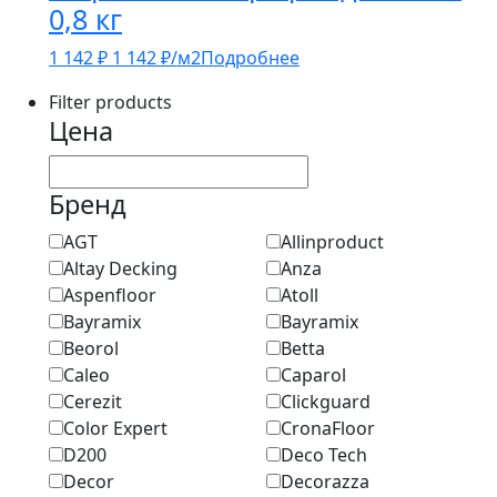
0,8 кг
1 142
₽
1 142
₽
/м2
Подробнее
Filter products
Цена
Бренд
AGT
Allinproduct
Altay Decking
Anza
Aspenfloor
Atoll
Bayramix
Bayramix
Beorol
Betta
Caleo
Caparol
Cerezit
Clickguard
Color Expert
CronaFloor
D200
Deco Tech
Decor
Decorazza