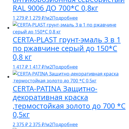
RAL 9006 ДО 700*С 0,8кг
1 279
₽
1 279
₽
/м2
Подробнее
CERTA-PLAST грунт-эмаль 3 в 1
по ржавчине серый до 150*С
0,8 кг
1 417
₽
1 417
₽
/м2
Подробнее
CERTA-PATINA Защитно-
декоративная краска
,термостойкая золото до 700 *С
0,5кг
2 375
₽
2 375
₽
/м2
Подробнее