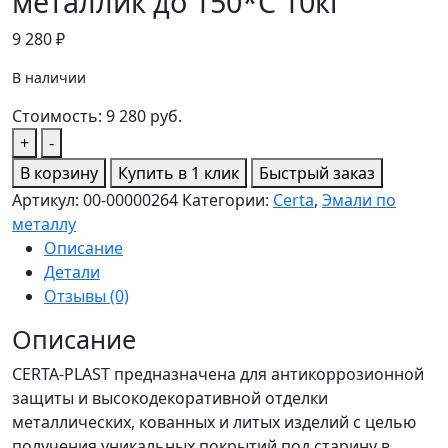
металлик до 150*С 10кг
9 280
₽
В наличии
Стоимость:
9 280
руб.
Количество
+
-
товара
В корзину
Купить в 1 клик
Быстрый заказ
CERTA-
Артикул:
00-00000264
Категории:
Certa
,
Эмали по
PLAST
металлу
Антикоррозионная
Описание
Защитно-
Детали
декоративная
Отзывы (0)
краска
,чёрны
Описание
металлик
CERTA-PLAST предназначена для антикоррозионной
до
защиты и высокодекоративной отделки
150*С
металлических, кованных и литых изделий с целью
10кг
получения уникальных покрытий под старину в