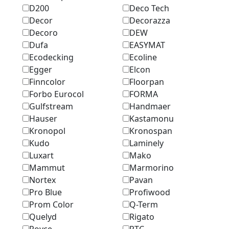
D200
Deco Tech
Decor
Decorazza
Decoro
DEW
Dufa
EASYMAT
Ecodecking
Ecoline
Egger
Elcon
Finncolor
Floorpan
Forbo Eurocol
FORMA
Gulfstream
Handmaer
Hauser
Kastamonu
Kronopol
Kronospan
Kudo
Laminely
Luxart
Mako
Mammut
Marmоrino
Nortex
Pavan
Pro Blue
Profiwood
Prom Color
Q-Term
Quelyd
Rigato