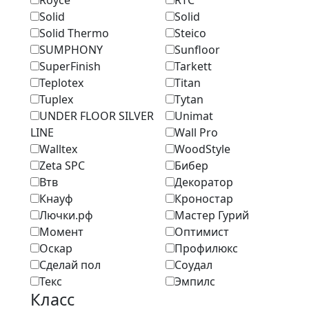
Royce
RTC
Solid
Solid
Solid Thermo
Steico
SUMPHONY
Sunfloor
SuperFinish
Tarkett
Teplotex
Titan
Tuplex
Tytan
UNDER FLOOR SILVER
Unimat
LINE
Wall Pro
Walltex
WoodStyle
Zeta SPC
Бибер
Втв
Декоратор
Кнауф
Кроностар
Лючки.рф
Мастер Гурий
Момент
Оптимист
Оскар
Профилюкс
Сделай пол
Соудал
Текс
Эмпилс
Класс