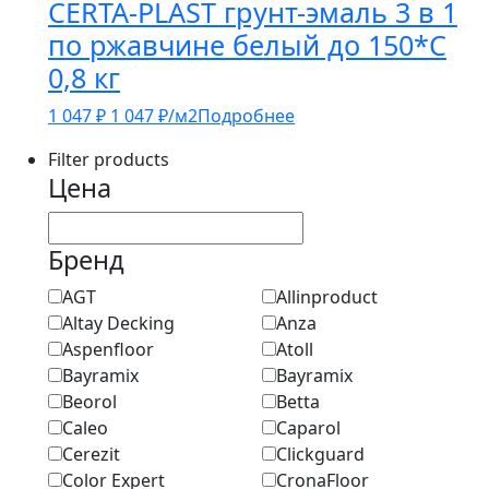
CERTA-PLAST грунт-эмаль 3 в 1
по ржавчине белый до 150*С
0,8 кг
1 047
₽
1 047
₽
/м2
Подробнее
Filter products
Цена
Бренд
AGT
Allinproduct
Altay Decking
Anza
Aspenfloor
Atoll
Bayramix
Bayramix
Beorol
Betta
Caleo
Caparol
Cerezit
Clickguard
Color Expert
CronaFloor