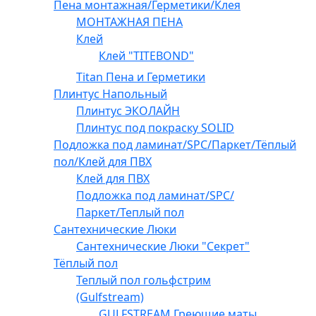
Пена монтажная/Герметики/Клея
МОНТАЖНАЯ ПЕНА
Клей
Клей "TITEBOND"
Titan Пена и Герметики
Плинтус Напольный
Плинтус ЭКОЛАЙН
Плинтус под покраску SOLID
Подложка под ламинат/SPC/Паркет/Тёплый
пол/Клей для ПВХ
Клей для ПВХ
Подложка под ламинат/SPC/
Паркет/Теплый пол
Сантехнические Люки
Сантехнические Люки "Секрет"
Тёплый пол
Теплый пол гольфстрим
(Gulfstream)
GULFSTREAM Греющие маты