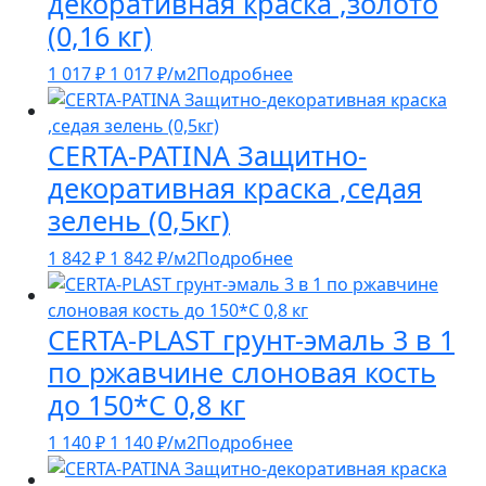
декоративная краска ,золото
(0,16 кг)
1 017
₽
1 017
₽
/м2
Подробнее
CERTA-PATINA Защитно-
декоративная краска ,седая
зелень (0,5кг)
1 842
₽
1 842
₽
/м2
Подробнее
CERTA-PLAST грунт-эмаль 3 в 1
по ржавчине слоновая кость
до 150*С 0,8 кг
1 140
₽
1 140
₽
/м2
Подробнее