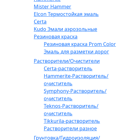
Mister Hammer
Elcon Термостойкая эмаль
Certa
Kudo Эмали аэрозольные
Резиновая краска
Резиновая краска Prom Color
Эмаль для разметки дорог
Растворители/Очистители
Certa-растворитель
Hammerite-Растворитель/
очиститель
Symphony-Растворитель/
очиститель
Teknos-Растворитель/
очиститель
Tikkurila-растворитель
Растворители разное
Грунтовка/Гидроизоляция/