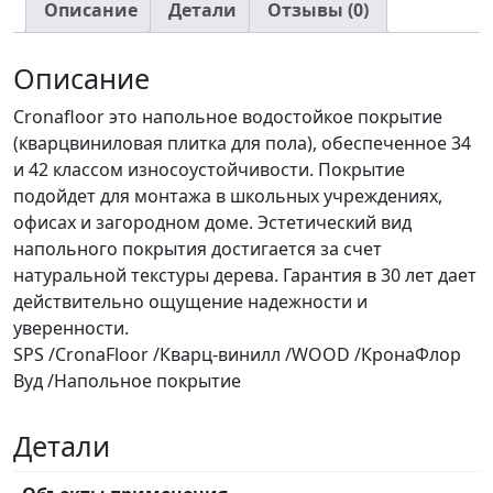
кл.34
Описание
Детали
Отзывы (0)
(2,16м2)
1220*180*4
Описание
Cronafloor это напольное водостойкое покрытие
(кварцвиниловая плитка для пола), обеспеченное 34
и 42 классом износоустойчивости. Покрытие
подойдет для монтажа в школьных учреждениях,
офисах и загородном доме. Эстетический вид
напольного покрытия достигается за счет
натуральной текстуры дерева. Гарантия в 30 лет дает
действительно ощущение надежности и
уверенности.
SPS /CronaFloor /Кварц-винилл /WOOD /КронаФлор
Вуд /Напольное покрытие
Детали