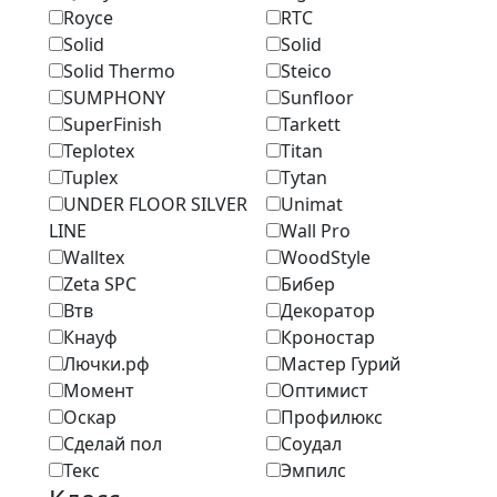
Royce
RTC
Solid
Solid
Solid Thermo
Steico
SUMPHONY
Sunfloor
SuperFinish
Tarkett
Teplotex
Titan
Tuplex
Tytan
UNDER FLOOR SILVER
Unimat
LINE
Wall Pro
Walltex
WoodStyle
Zeta SPC
Бибер
Втв
Декоратор
Кнауф
Кроностар
Лючки.рф
Мастер Гурий
Момент
Оптимист
Оскар
Профилюкс
Сделай пол
Соудал
Текс
Эмпилс