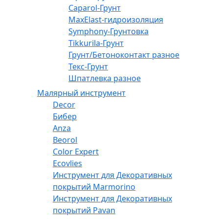
Caparol-Грунт
MaxElast-гидроизоляция
Symphony-Грунтовка
Tikkurila-Грунт
Грунт/Бетоноконтакт разное
Текс-Грунт
Шпатлевка разное
Малярный инструмент
Decor
Бибер
Anza
Beorol
Color Expert
Ecovlies
Инструмент для Декоративных
покрытий Marmorino
Инструмент для Декоративных
покрытий Pavan