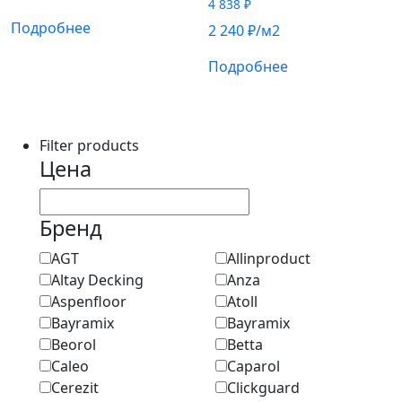
4 838
₽
Подробнее
2 240
₽
/м2
Подробнее
Filter products
Цена
Бренд
AGT
Allinproduct
Altay Decking
Anza
Aspenfloor
Atoll
Bayramix
Bayramix
Beorol
Betta
Caleo
Caparol
Cerezit
Clickguard