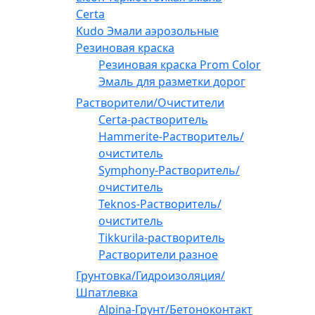
Certa
Kudo Эмали аэрозольные
Резиновая краска
Резиновая краска Prom Color
Эмаль для разметки дорог
Растворители/Очистители
Certa-растворитель
Hammerite-Растворитель/
очиститель
Symphony-Растворитель/
очиститель
Teknos-Растворитель/
очиститель
Tikkurila-растворитель
Растворители разное
Грунтовка/Гидроизоляция/
Шпатлевка
Alpina-Грунт/Бетоноконтакт