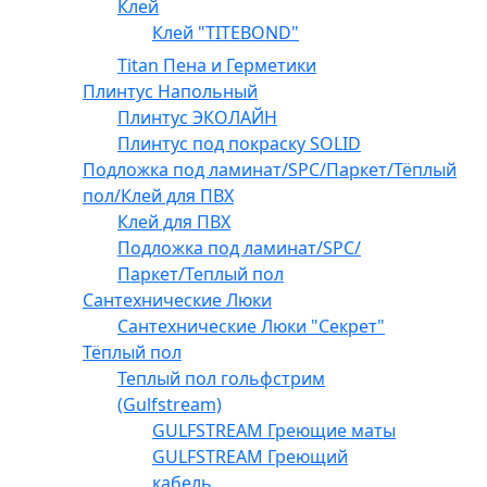
Клей
Клей "TITEBOND"
Titan Пена и Герметики
Плинтус Напольный
Плинтус ЭКОЛАЙН
Плинтус под покраску SOLID
Подложка под ламинат/SPC/Паркет/Тёплый
пол/Клей для ПВХ
Клей для ПВХ
Подложка под ламинат/SPC/
Паркет/Теплый пол
Сантехнические Люки
Сантехнические Люки "Секрет"
Тёплый пол
Теплый пол гольфстрим
(Gulfstream)
GULFSTREAM Греющие маты
GULFSTREAM Греющий
кабель