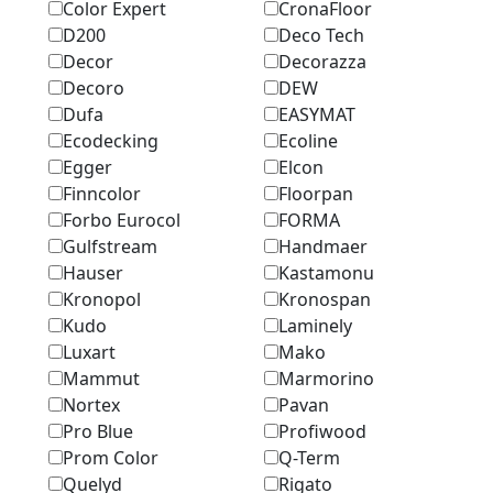
Color Expert
CronaFloor
D200
Deco Tech
Decor
Decorazza
Decoro
DEW
Dufa
EASYMAT
Ecodecking
Ecoline
Egger
Elcon
Finncolor
Floorpan
Forbo Eurocol
FORMA
Gulfstream
Handmaer
Hauser
Kastamonu
Kronopol
Kronospan
Kudo
Laminely
Luxart
Mako
Mammut
Marmоrino
Nortex
Pavan
Pro Blue
Profiwood
Prom Color
Q-Term
Quelyd
Rigato