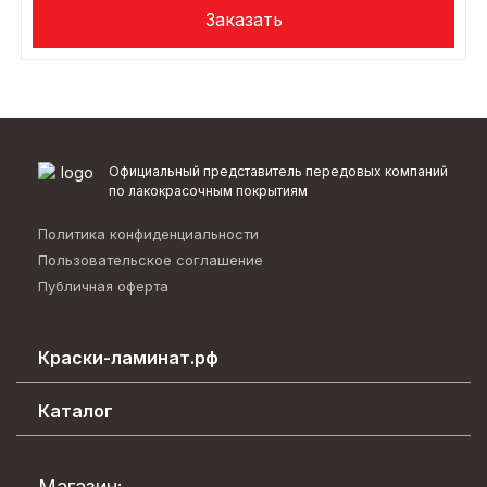
Официальный представитель передовых компаний
по лакокрасочным покрытиям
Политика конфиденциальности
Пользовательское соглашение
Публичная оферта
Краски-ламинат.рф
Каталог эффектов
Каталог
О компании
Декоративные покрытия
Возврат товара
Лакокрасочные материалы
Магазин: