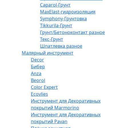
Caparol-Грунт
MaxElast-гидроизоляция
Symphony-Грунтовка
Tikkurila-Грунт
Грунт/Бетоноконтакт разное
Текс-Грунт
Шпатлевка разное
Малярный инструмент
Decor
Бибер
Anza
Beorol
Color Expert
Ecovlies
Инструмент для Декоративных
покрытий Marmorino
Инструмент для Декоративных
покрытий Pavan