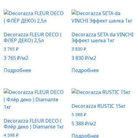
Decorazza FLEUR DECO (
Decorazza SETA da VINCHI
ФЛЁР ДЕКО) 2,5л
Эффект шелка 1кг
3 765
₽
3 830
₽
3 765
₽
/м2
3 830
₽
/м2
Подробнее
Подробнее
Decorazza RUSTIC 15кг
5 388
₽
Decorazza FLEUR DECO (
5 388
₽
/м2
Флёр деко ) Diamante 1кг
4 598
₽
Подробнее