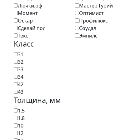
Лючки.рф
Мастер Гурий
Момент
Оптимист
Оскар
Профилюкс
Сделай пол
Соудал
Текс
Эмпилс
Класс
31
32
33
34
42
43
Толщина, мм
1.5
1.8
10
12