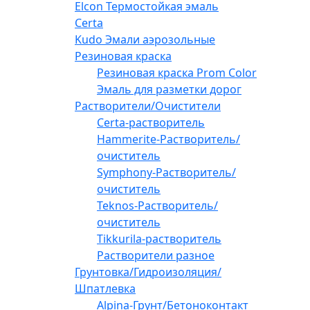
Elcon Термостойкая эмаль
Certa
Kudo Эмали аэрозольные
Резиновая краска
Резиновая краска Prom Color
Эмаль для разметки дорог
Растворители/Очистители
Certa-растворитель
Hammerite-Растворитель/
очиститель
Symphony-Растворитель/
очиститель
Teknos-Растворитель/
очиститель
Tikkurila-растворитель
Растворители разное
Грунтовка/Гидроизоляция/
Шпатлевка
Alpina-Грунт/Бетоноконтакт