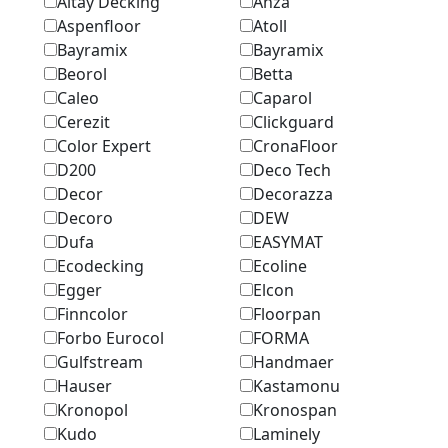
Altay Decking
Anza
Aspenfloor
Atoll
Bayramix
Bayramix
Beorol
Betta
Caleo
Caparol
Cerezit
Clickguard
Color Expert
CronaFloor
D200
Deco Tech
Decor
Decorazza
Decoro
DEW
Dufa
EASYMAT
Ecodecking
Ecoline
Egger
Elcon
Finncolor
Floorpan
Forbo Eurocol
FORMA
Gulfstream
Handmaer
Hauser
Kastamonu
Kronopol
Kronospan
Kudo
Laminely