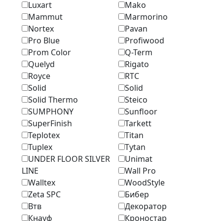
Luxart
Mako
Mammut
Marmоrino
Nortex
Pavan
Pro Blue
Profiwood
Prom Color
Q-Term
Quelyd
Rigato
Royce
RTC
Solid
Solid
Solid Thermo
Steico
SUMPHONY
Sunfloor
SuperFinish
Tarkett
Teplotex
Titan
Tuplex
Tytan
UNDER FLOOR SILVER
Unimat
LINE
Wall Pro
Walltex
WoodStyle
Zeta SPC
Бибер
Втв
Декоратор
Кнауф
Кроностар