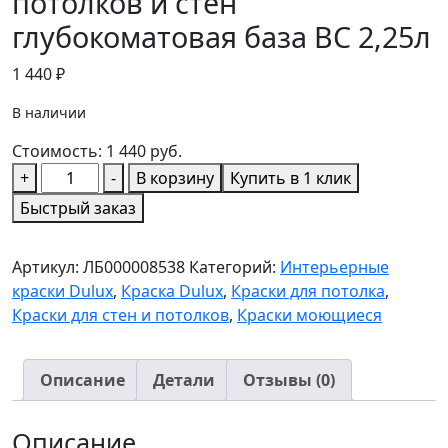
потолков и стен
глубокоматовая база BC 2,25л
1 440
₽
В наличии
Стоимость:
1 440
руб.
Количество
+
-
В корзину
Купить в 1 клик
товара
Быстрый заказ
DULUX
Bindo3
Артикул:
ЛБ000008538
Категорий:
Интерьерные
Краска
краски Dulux
,
Краска Dulux
,
Краски для потолка
,
в/
Краски для стен и потолков
,
Краски моющиеся
д
д/
потолков
Описание
Детали
Отзывы (0)
и
стен
Описание
глубокоматовая