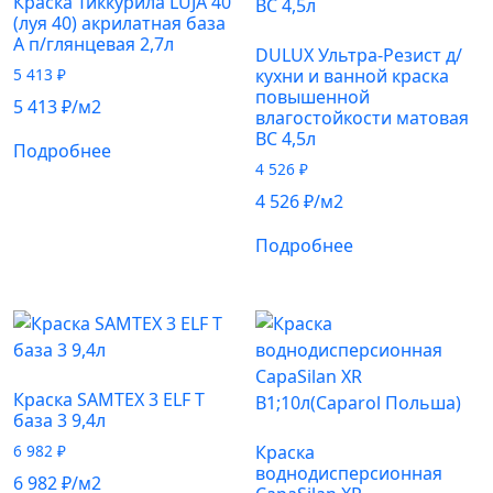
Краска Тиккурила LUJA 40
(луя 40) акрилатная база
А п/глянцевая 2,7л
DULUX Ультра-Резист д/
5 413
₽
кухни и ванной краска
повышенной
5 413
₽
/м2
влагостойкости матовая
ВС 4,5л
Подробнее
4 526
₽
4 526
₽
/м2
Подробнее
Краска SAMTEX 3 ELF T
база 3 9,4л
6 982
₽
Краска
воднодисперсионная
6 982
₽
/м2