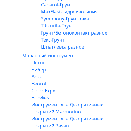
Caparol-Грунт
MaxElast-гидроизоляция
Symphony-Грунтовка
Tikkurila-Грунт
Грунт/Бетоноконтакт разное
Текс-Грунт
Шпатлевка разное
Малярный инструмент
Decor
Бибер
Anza
Beorol
Color Expert
Ecovlies
Инструмент для Декоративных
покрытий Marmorino
Инструмент для Декоративных
покрытий Pavan