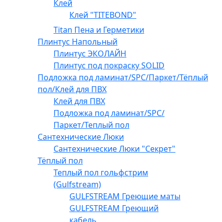
Клей
Клей "TITEBOND"
Titan Пена и Герметики
Плинтус Напольный
Плинтус ЭКОЛАЙН
Плинтус под покраску SOLID
Подложка под ламинат/SPC/Паркет/Тёплый
пол/Клей для ПВХ
Клей для ПВХ
Подложка под ламинат/SPC/
Паркет/Теплый пол
Сантехнические Люки
Сантехнические Люки "Секрет"
Тёплый пол
Теплый пол гольфстрим
(Gulfstream)
GULFSTREAM Греющие маты
GULFSTREAM Греющий
кабель