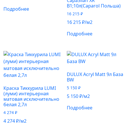
CapaSilan XR
B1;10л(Caparol Польша)
Подробнее
16 215
₽
16 215
₽
/м2
Подробнее
DULUX Acryl Matt 9л База
BW
Краска Тиккурила LUMI
5 150
₽
(луми) интерьерная
5 150
₽
/м2
матовая исключительно
белая 2,7л
Подробнее
4 274
₽
4 274
₽
/м2