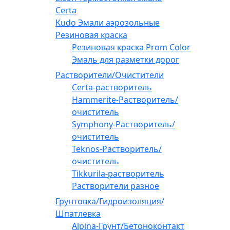
Certa
Kudo Эмали аэрозольные
Резиновая краска
Резиновая краска Prom Color
Эмаль для разметки дорог
Растворители/Очистители
Certa-растворитель
Hammerite-Растворитель/
очиститель
Symphony-Растворитель/
очиститель
Teknos-Растворитель/
очиститель
Tikkurila-растворитель
Растворители разное
Грунтовка/Гидроизоляция/
Шпатлевка
Alpina-Грунт/Бетоноконтакт