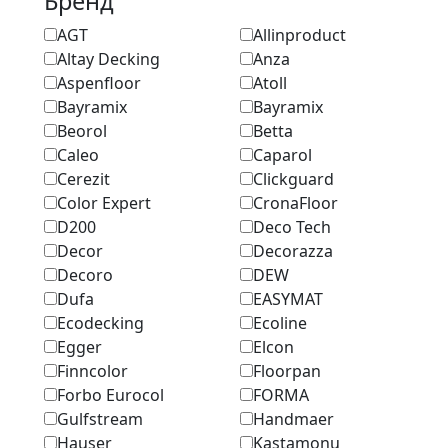
Бренд
AGT
Allinproduct
Altay Decking
Anza
Aspenfloor
Atoll
Bayramix
Bayramix
Beorol
Betta
Caleo
Caparol
Cerezit
Clickguard
Color Expert
CronaFloor
D200
Deco Tech
Decor
Decorazza
Decoro
DEW
Dufa
EASYMAT
Ecodecking
Ecoline
Egger
Elcon
Finncolor
Floorpan
Forbo Eurocol
FORMA
Gulfstream
Handmaer
Hauser
Kastamonu