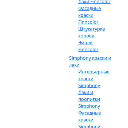
Лаки Finncolor
Фасадные
краски
Finncolor
Штукатурка
короед
Эмали
Finncolor
Simphony краски и
лаки
Интерьерные
краски
Simphony
Лаки и
пропитки
Simphony
Фасадные
краски
Simphony