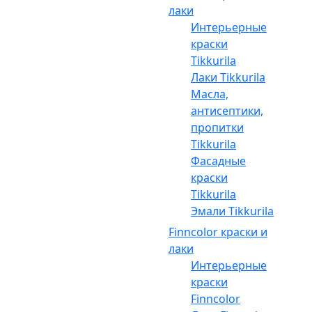
лаки
Интерьерные
краски
Tikkurila
Лаки Tikkurila
Масла,
антисептики,
пропитки
Tikkurila
Фасадные
краски
Tikkurila
Эмали Tikkurila
Finncolor краски и
лаки
Интерьерные
краски
Finncolor