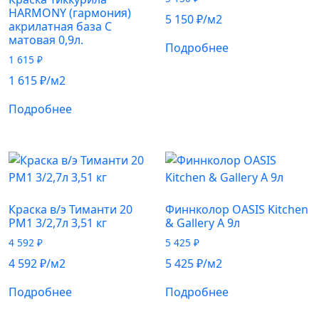
HARMONY (гармония)
5 150
₽
/м2
акрилатная база С
матовая 0,9л.
Подробнее
1 615
₽
1 615
₽
/м2
Подробнее
Краска в/э Тиманти 20
Финнколор OASIS Kitchen
РМ1 3/2,7л 3,51 кг
& Gallery A 9л
4 592
₽
5 425
₽
4 592
₽
/м2
5 425
₽
/м2
Подробнее
Подробнее