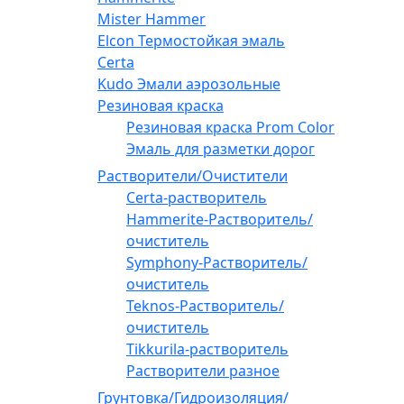
Mister Hammer
Elcon Термостойкая эмаль
Certa
Kudo Эмали аэрозольные
Резиновая краска
Резиновая краска Prom Color
Эмаль для разметки дорог
Растворители/Очистители
Certa-растворитель
Hammerite-Растворитель/
очиститель
Symphony-Растворитель/
очиститель
Teknos-Растворитель/
очиститель
Tikkurila-растворитель
Растворители разное
Грунтовка/Гидроизоляция/