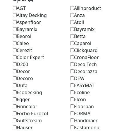
AGT
Allinproduct
Altay Decking
Anza
Aspenfloor
Atoll
Bayramix
Bayramix
Beorol
Betta
Caleo
Caparol
Cerezit
Clickguard
Color Expert
CronaFloor
D200
Deco Tech
Decor
Decorazza
Decoro
DEW
Dufa
EASYMAT
Ecodecking
Ecoline
Egger
Elcon
Finncolor
Floorpan
Forbo Eurocol
FORMA
Gulfstream
Handmaer
Hauser
Kastamonu