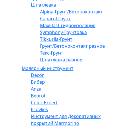
Шпатлевка
Alpina-Грунт/Бетоноконтакт
Caparol-Грунт
MaxElast-гидроизоляция
Symphony-Грунтовка
Tikkurila-Грунт
Грунт/Бетоноконтакт разное
Текс-Грунт
Шпатлевка разное
Малярный инструмент
Decor
Бибер
Anza
Beorol
Color Expert
Ecovlies
Инструмент для Декоративных
покрытий Marmorino