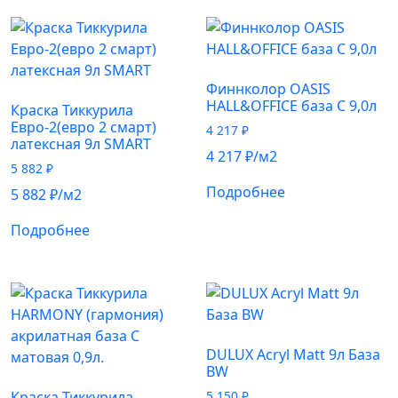
Финнколор OASIS
HALL&OFFICE база С 9,0л
Краска Тиккурила
Евро-2(евро 2 смарт)
4 217
₽
латексная 9л SMART
4 217
₽
/м2
5 882
₽
Подробнее
5 882
₽
/м2
Подробнее
DULUX Acryl Matt 9л База
BW
Краска Тиккурила
5 150
₽