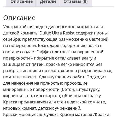
Описание
Детали
Отзывы (0)
влагостойкости
матовая
Описание
BW
2,5л
Ультрастойкая водно-дисперсионная краска для
детской комнаты Dulux Ultra Resist содержит ионы
серебра, препятствующая размножению бактерий
на поверхности. Благодаря содержанию воска в
составе создает “эффект лотоса” на окрашенной
поверхности – покрытие отталкивает влагу и
защищает от пятен. Краска легко наносится без
разбрызгивания и потеков, хорошо разравнивается,
почти не пахнет. Для внутренних работ. Подходит
для нанесения на полностью просохшие
минеральные поверхности (бетон, штукатурку,
кирпич и т. п.), гипсокартон, обои под покраску.
Краска предназначен для стен в детской комнате,
игровых комнат, детских учреждений.
Краски моющиеся/ Дулюкс Краски матовая /Краски