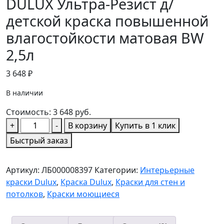
DULUX Ультра-Резист д/
детской краска повышенной
влагостойкости матовая BW
2,5л
3 648
₽
В наличии
Стоимость:
3 648
руб.
Количество
+
-
В корзину
Купить в 1 клик
товара
Быстрый заказ
DULUX
Ультра-
Артикул:
ЛБ000008397
Категории:
Интерьерные
Резист
краски Dulux
,
Краска Dulux
,
Краски для стен и
д/
потолков
,
Краски моющиеся
детской
краска
повышенной