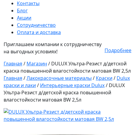
Контакты
Блог
Акции
Сотрудничество
Оплата и доставка
Приглашаем компании к сотрудничеству
Подробнее
на выгодных условиях!
Главная
/
Магазин
/
DULUX Ультра-Резист д/детской
краска повышенной влагостойкости матовая BW 2,5л
Главная
/
Лакокрасочные материалы
/
Краски
/
Dulux
краски и лаки
/
Интерьерные краски Dulux
/ DULUX
Ультра-Резист д/детской краска повышенной
влагостойкости матовая BW 2,5л