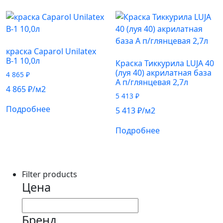
краска Caparol Unilatex
В-1 10,0л
Краска Тиккурила LUJA 40
(луя 40) акрилатная база
4 865
₽
А п/глянцевая 2,7л
4 865
₽
/м2
5 413
₽
Подробнее
5 413
₽
/м2
Подробнее
Filter products
Цена
Бренд