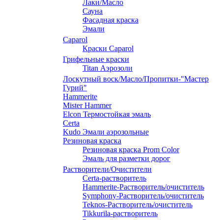
Лаки/Масло
Сауна
Фасадная краска
Эмали
Caparol
Краски Caparol
Грифельные краски
Titan Аэрозоли
Лоскутный воск/Масло/Пропитки-"Мастер
Гурий"
Hammerite
Mister Hammer
Elcon Термостойкая эмаль
Certa
Kudo Эмали аэрозольные
Резиновая краска
Резиновая краска Prom Color
Эмаль для разметки дорог
Растворители/Очистители
Certa-растворитель
Hammerite-Растворитель/очиститель
Symphony-Растворитель/очиститель
Teknos-Растворитель/очиститель
Tikkurila-растворитель