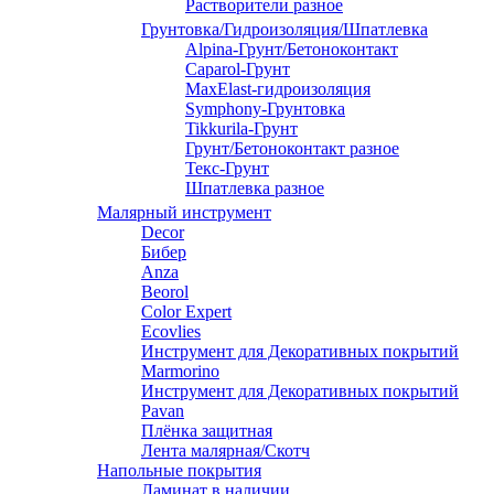
Растворители разное
Грунтовка/Гидроизоляция/Шпатлевка
Alpina-Грунт/Бетоноконтакт
Caparol-Грунт
MaxElast-гидроизоляция
Symphony-Грунтовка
Tikkurila-Грунт
Грунт/Бетоноконтакт разное
Текс-Грунт
Шпатлевка разное
Малярный инструмент
Decor
Бибер
Anza
Beorol
Color Expert
Ecovlies
Инструмент для Декоративных покрытий
Marmorino
Инструмент для Декоративных покрытий
Pavan
Плёнка защитная
Лента малярная/Скотч
Напольные покрытия
Ламинат в наличии