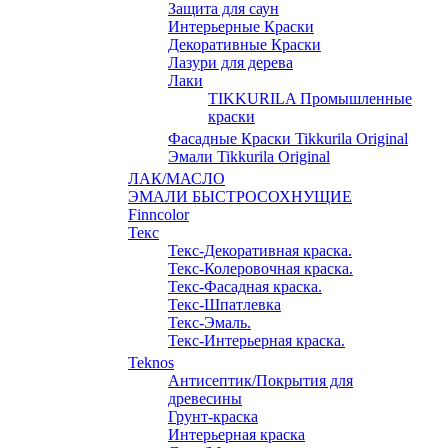
Защита для саун
Интерьерные Краски
Декоративные Краски
Лазури для дерева
Лаки
TIKKURILA Промышленные
краски
Фасадные Краски Tikkurila Original
Эмали Tikkurila Original
ЛАК/МАСЛО
ЭМАЛИ БЫСТРОСОХНУЩИЕ
Finncolor
Текс
Текс-Декоративная краска.
Текс-Колеровочная краска.
Текс-Фасадная краска.
Текс-Шпатлевка
Текс-Эмаль.
Текс-Интерьерная краска.
Teknos
Антисептик/Покрытия для
древесины
Грунт-краска
Интерьерная краска