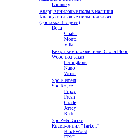
Laminely
Кварц-виниловые полы в наличии
Кварц-виниловые полы под заказ
(доставка 3-5 дней)
Betta
Chalet
Monte
Villa
Кварц-виниловые полы Crona Floor
Wood под заказ
herringbone
Nano
Wood
Spc Element
Spc Royce
Enjoy
Fresh
Grade
Jersey
Rich
Spc Zeta Китай
Кварц-винил "Tarkett"
BlackWood
EPIC