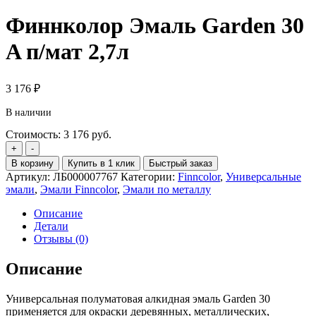
Финнколор Эмаль Garden 30
A п/мат 2,7л
3 176
₽
В наличии
Стоимость:
3 176
руб.
Количество
+
-
товара
В корзину
Купить в 1 клик
Быстрый заказ
Финнколор
Артикул:
ЛБ000007767
Категории:
Finncolor
,
Универсальные
Эмаль
эмали
,
Эмали Finncolor
,
Эмали по металлу
Garden
30
Описание
A
Детали
п/
Отзывы (0)
мат
2,7л
Описание
Универсальная полуматовая алкидная эмаль Garden 30
применяется для окраски деревянных, металлических,