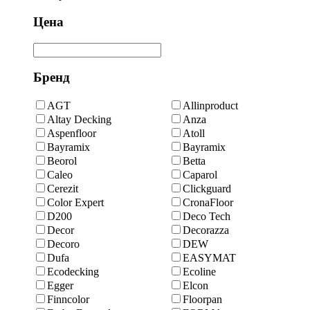
Цена
Бренд
AGT
Allinproduct
Altay Decking
Anza
Aspenfloor
Atoll
Bayramix
Bayramix
Beorol
Betta
Caleo
Caparol
Cerezit
Clickguard
Color Expert
CronaFloor
D200
Deco Tech
Decor
Decorazza
Decoro
DEW
Dufa
EASYMAT
Ecodecking
Ecoline
Egger
Elcon
Finncolor
Floorpan