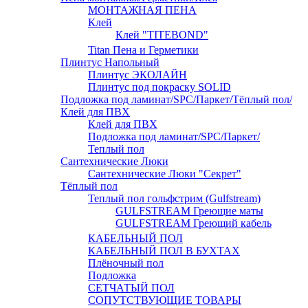
МОНТАЖНАЯ ПЕНА
Клей
Клей "TITEBOND"
Titan Пена и Герметики
Плинтус Напольный
Плинтус ЭКОЛАЙН
Плинтус под покраску SOLID
Подложка под ламинат/SPC/Паркет/Тёплый пол/
Клей для ПВХ
Клей для ПВХ
Подложка под ламинат/SPC/Паркет/
Теплый пол
Сантехнические Люки
Сантехнические Люки "Секрет"
Тёплый пол
Теплый пол гольфстрим (Gulfstream)
GULFSTREAM Греющие маты
GULFSTREAM Греющий кабель
КАБЕЛЬНЫЙ ПОЛ
КАБЕЛЬНЫЙ ПОЛ В БУХТАХ
Плёночный пол
Подложка
СЕТЧАТЫЙ ПОЛ
СОПУТСТВУЮЩИЕ ТОВАРЫ