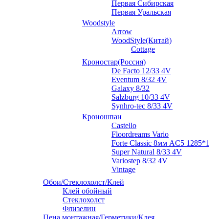
Первая Сибирская
Первая Уральская
Woodstyle
Arrow
WoodStyle(Китай)
Cottage
Кроностар(Россия)
De Facto 12/33 4V
Eventum 8/32 4V
Galaxy 8/32
Salzburg 10/33 4V
Synhro-tec 8/33 4V
Кроношпан
Castello
Floordreams Vario
Forte Classic 8мм AC5 1285*192
Super Natural 8/33 4V
Variostep 8/32 4V
Vintage
Обои/Стеклохолст/Клей
Клей обойный
Стеклохолст
Флизелин
Пена монтажная/Герметики/Клея