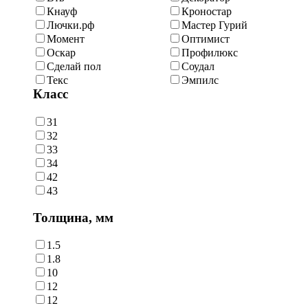
Кнауф
Кроностар
Лючки.рф
Мастер Гурий
Момент
Оптимист
Оскар
Профилюкс
Сделай пол
Соудал
Текс
Эмпилс
Класс
31
32
33
34
42
43
Толщина, мм
1.5
1.8
10
12
12