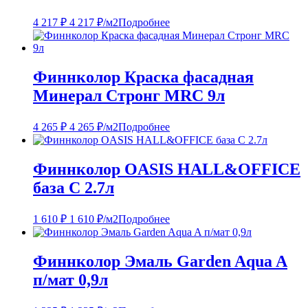
4 217
₽
4 217
₽
/м2
Подробнее
Финнколор Краска фасадная
Минерал Стронг MRC 9л
4 265
₽
4 265
₽
/м2
Подробнее
Финнколор OASIS HALL&OFFICE
база С 2.7л
1 610
₽
1 610
₽
/м2
Подробнее
Финнколор Эмаль Garden Aqua A
п/мат 0,9л