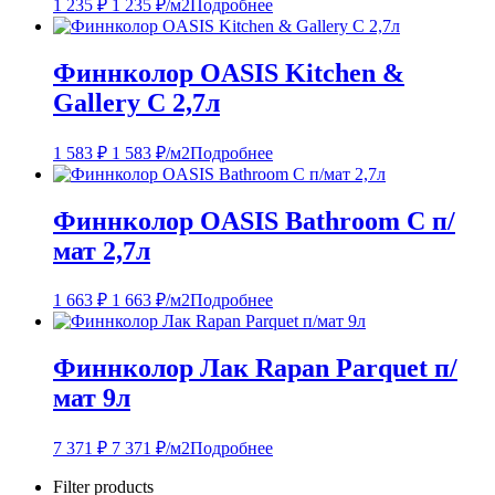
1 235
₽
1 235
₽
/м2
Подробнее
Финнколор OASIS Kitchen &
Gallery С 2,7л
1 583
₽
1 583
₽
/м2
Подробнее
Финнколор OASIS Bathroom С п/
мат 2,7л
1 663
₽
1 663
₽
/м2
Подробнее
Финнколор Лак Rapan Parquet п/
мат 9л
7 371
₽
7 371
₽
/м2
Подробнее
Filter products