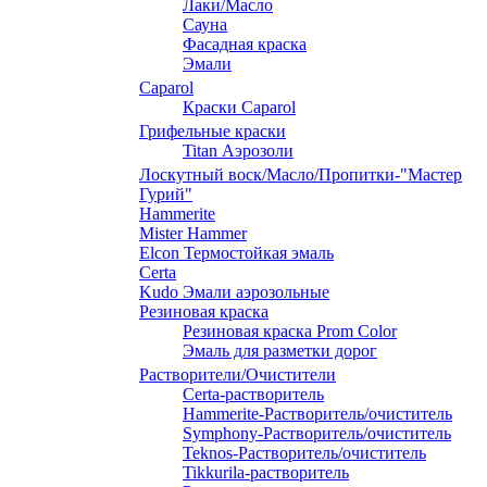
Лаки/Масло
Сауна
Фасадная краска
Эмали
Caparol
Краски Caparol
Грифельные краски
Titan Аэрозоли
Лоскутный воск/Масло/Пропитки-"Мастер
Гурий"
Hammerite
Mister Hammer
Elcon Термостойкая эмаль
Certa
Kudo Эмали аэрозольные
Резиновая краска
Резиновая краска Prom Color
Эмаль для разметки дорог
Растворители/Очистители
Certa-растворитель
Hammerite-Растворитель/очиститель
Symphony-Растворитель/очиститель
Teknos-Растворитель/очиститель
Tikkurila-растворитель