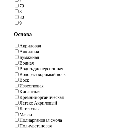
7
70
8
80
9
Основа
Акриловая
Алкидная
Бумажная
Водная
Водно-дисперсионная
Водорастворимый воск
Воск
Известковая
Кислотная
Кремнийорганическая
Латекс Акриловый
Латексная
Масло
Полиаргановая смола
Полиуретановая