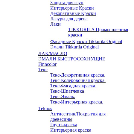
Защита для саун
Интерьерные Краски
Декоративные Краски
Лазури для дерева
Лаки
TIKKURILA Промышленные
краски
Фасадные Краски Tikkurila Original
Эмали Tikkurila Original
ЛАК/МАСЛО
ЭМАЛИ БЫСТРОСОХНУЩИЕ
Finncolor
Текс
Текс-Декоративная краска.
Текс-Колеровочная краска.
Текс-Фасадная краска.
Текс-Шпатлевка
Текс-Эмаль.
Текс-Интерьерная краска.
Teknos
Антисептик/Покрытия для
древесины
Грунт-краска
Интерьерная краска