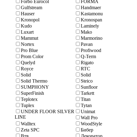
Forbo Eurocol
FORMA
Gulfstream
Handmaer
Hauser
Kastamonu
Kronopol
Kronospan
Kudo
Laminely
Luxart
Mako
Mammut
Marmоrino
Nortex
Pavan
Pro Blue
Profiwood
Prom Color
Q-Term
Quelyd
Rigato
Royce
RTC
Solid
Solid
Solid Thermo
Steico
SUMPHONY
Sunfloor
SuperFinish
Tarkett
Teplotex
Titan
Tuplex
Tytan
UNDER FLOOR SILVER
Unimat
LINE
Wall Pro
Walltex
WoodStyle
Zeta SPC
Бибер
Втв
Декоратор