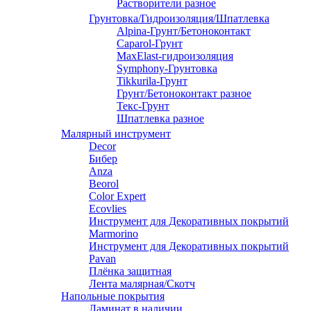
Растворители разное
Грунтовка/Гидроизоляция/Шпатлевка
Alpina-Грунт/Бетоноконтакт
Caparol-Грунт
MaxElast-гидроизоляция
Symphony-Грунтовка
Tikkurila-Грунт
Грунт/Бетоноконтакт разное
Текс-Грунт
Шпатлевка разное
Малярный инструмент
Decor
Бибер
Anza
Beorol
Color Expert
Ecovlies
Инструмент для Декоративных покрытий
Marmorino
Инструмент для Декоративных покрытий
Pavan
Плёнка защитная
Лента малярная/Скотч
Напольные покрытия
Ламинат в наличии