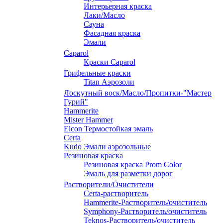
Интерьерная краска
Лаки/Масло
Сауна
Фасадная краска
Эмали
Caparol
Краски Caparol
Грифельные краски
Titan Аэрозоли
Лоскутный воск/Масло/Пропитки-"Мастер
Гурий"
Hammerite
Mister Hammer
Elcon Термостойкая эмаль
Certa
Kudo Эмали аэрозольные
Резиновая краска
Резиновая краска Prom Color
Эмаль для разметки дорог
Растворители/Очистители
Certa-растворитель
Hammerite-Растворитель/очиститель
Symphony-Растворитель/очиститель
Teknos-Растворитель/очиститель