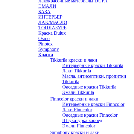
Лакокрасочные материалы DUFA
ЭМАЛИ
БАЗА
ИНТЕРЬЕР
ЛАК/МАСЛО
ТОПЛАЗУРЬ
Краска Dulux
Osmo
Pinotex
Symphony
Краски
Tikkurila краски и лаки
Интерьерные краски Tikkurila
Лаки Tikkurila
Масла, антисептики, пропитки
Tikkurila
Фасадные краски Tikkurila
Эмали Tikkurila
Finncolor краски и лаки
Интерьерные краски Finncolor
Лаки Finncolor
Фасадные краски Finncolor
Штукатурка короед
Эмали Finncolor
Simphony краски и лаки