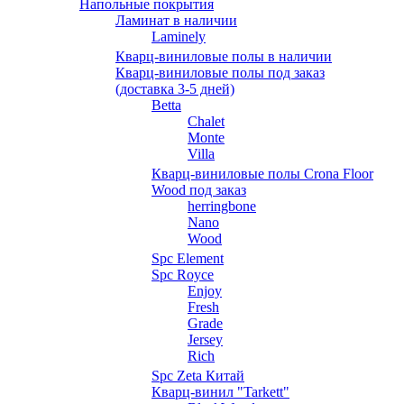
Напольные покрытия
Ламинат в наличии
Laminely
Кварц-виниловые полы в наличии
Кварц-виниловые полы под заказ
(доставка 3-5 дней)
Betta
Chalet
Monte
Villa
Кварц-виниловые полы Crona Floor
Wood под заказ
herringbone
Nano
Wood
Spc Element
Spc Royce
Enjoy
Fresh
Grade
Jersey
Rich
Spc Zeta Китай
Кварц-винил "Tarkett"