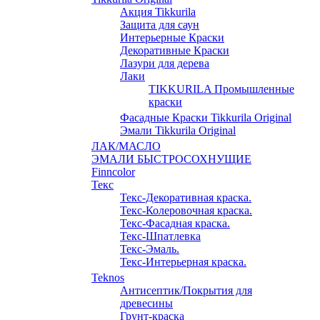
Акция Tikkurila
Защита для саун
Интерьерные Краски
Декоративные Краски
Лазури для дерева
Лаки
TIKKURILA Промышленные
краски
Фасадные Краски Tikkurila Original
Эмали Tikkurila Original
ЛАК/МАСЛО
ЭМАЛИ БЫСТРОСОХНУЩИЕ
Finncolor
Текс
Текс-Декоративная краска.
Текс-Колеровочная краска.
Текс-Фасадная краска.
Текс-Шпатлевка
Текс-Эмаль.
Текс-Интерьерная краска.
Teknos
Антисептик/Покрытия для
древесины
Грунт-краска