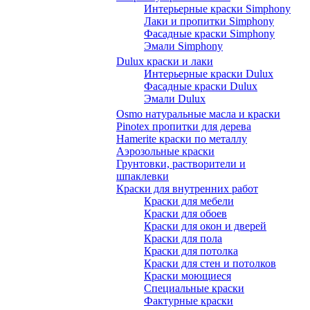
Интерьерные краски Simphony
Лаки и пропитки Simphony
Фасадные краски Simphony
Эмали Simphony
Dulux краски и лаки
Интерьерные краски Dulux
Фасадные краски Dulux
Эмали Dulux
Osmo натуральные масла и краски
Pinotex пропитки для дерева
Hamerite краски по металлу
Аэрозольные краски
Грунтовки, растворители и
шпаклевки
Краски для внутренних работ
Краски для мебели
Краски для обоев
Краски для окон и дверей
Краски для пола
Краски для потолка
Краски для стен и потолков
Краски моющиеся
Специальные краски
Фактурные краски