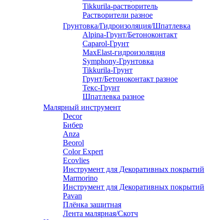
Tikkurila-растворитель
Растворители разное
Грунтовка/Гидроизоляция/Шпатлевка
Alpina-Грунт/Бетоноконтакт
Caparol-Грунт
MaxElast-гидроизоляция
Symphony-Грунтовка
Tikkurila-Грунт
Грунт/Бетоноконтакт разное
Текс-Грунт
Шпатлевка разное
Малярный инструмент
Decor
Бибер
Anza
Beorol
Color Expert
Ecovlies
Инструмент для Декоративных покрытий
Marmorino
Инструмент для Декоративных покрытий
Pavan
Плёнка защитная
Лента малярная/Скотч