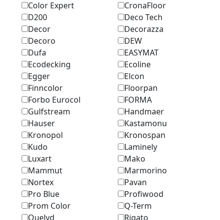
Color Expert
CronaFloor
D200
Deco Tech
Decor
Decorazza
Decoro
DEW
Dufa
EASYMAT
Ecodecking
Ecoline
Egger
Elcon
Finncolor
Floorpan
Forbo Eurocol
FORMA
Gulfstream
Handmaer
Hauser
Kastamonu
Kronopol
Kronospan
Kudo
Laminely
Luxart
Mako
Mammut
Marmоrino
Nortex
Pavan
Pro Blue
Profiwood
Prom Color
Q-Term
Quelyd
Rigato