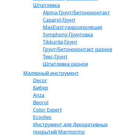
Шпатлевка
Alpina-Грунт/Бетоноконтакт
Caparol-Грунт
MaxElast-гидроизоляция
Symphony-Грунтовка
Tikkurila-Грунт
Грунт/Бетоноконтакт разное
Текс-Грунт
Шпатлевка разное
Малярный инструмент
Decor
Бибер
Anza
Beorol
Color Expert
Ecovlies
Инструмент для Декоративных
покрытий Marmorino