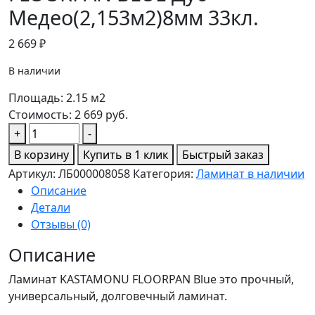
Медео(2,153м2)8мм 33кл.
2 669
₽
В наличии
Площадь:
2.15
м2
Стоимость:
2 669
руб.
Количество
+
-
товара
В корзину
Купить в 1 клик
Быстрый заказ
FLOORPAN
Артикул:
ЛБ000008058
Категория:
Ламинат в наличии
BLUE
Описание
Дуб
Детали
Медео(2,153м2)8мм
Отзывы (0)
33кл.
Описание
Ламинат KASTAMONU FLOORPAN Blue это прочный,
универсальный, долговечный ламинат.