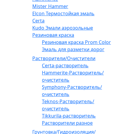
Mister Hammer
Elcon Термостойкая эмаль
Certa
Kudo Эмали аэрозольные
Резиновая краска
Резиновая краска Prom Color
Эмаль для разметки дорог
Растворители/Очистители
Certa-растворитель
Hammerite-Растворитель/
очиститель
Symphony-Растворитель/
очиститель
Teknos-Растворитель/
очиститель
Tikkurila-растворитель
Растворители разное
Грунтовка/Гидроизоляция/