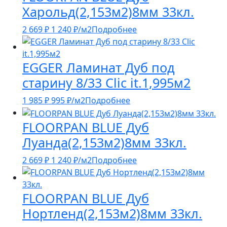
Харольд(2,153м2)8мм 33кл.
2 669
₽
1 240
₽
/м2
Подробнее
EGGER Ламинат Дуб под
старину 8/33 Clic it.1,995м2
1 985
₽
995
₽
/м2
Подробнее
FLOORPAN BLUE Дуб
Луанда(2,153м2)8мм 33кл.
2 669
₽
1 240
₽
/м2
Подробнее
FLOORPAN BLUE Дуб
Нортленд(2,153м2)8мм 33кл.