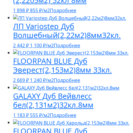
(2,2205м2) 32кл 8мм
1 898
₽
855
₽
/м2
Подробнее
ЛП Variostep Дуб
Волшебный(2,22м2)8мм32кл.
2 442
₽
1 100
₽
/м2
Подробнее
FLOORPAN BLUE Дуб
Эверест(2,153м2)8мм 33кл.
2 669
₽
1 240
₽
/м2
Подробнее
GALAXY Дуб Вейвлесс
бел(2,131м2)32кл.8мм
1 183
₽
555
₽
/м2
Подробнее
FLOORPAN BLUE Дуб