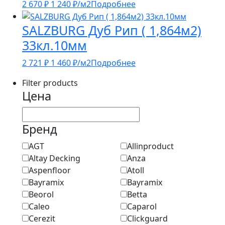
2 670
₽
1 240
₽
/м2
Подробнее
SALZBURG Дуб Рип ( 1,864м2)
33кл.10мм
2 721
₽
1 460
₽
/м2
Подробнее
Filter products
Цена
Бренд
AGT
Allinproduct
Altay Decking
Anza
Aspenfloor
Atoll
Bayramix
Bayramix
Beorol
Betta
Caleo
Caparol
Cerezit
Clickguard