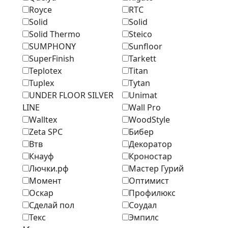
Royce
RTC
Solid
Solid
Solid Thermo
Steico
SUMPHONY
Sunfloor
SuperFinish
Tarkett
Teplotex
Titan
Tuplex
Tytan
UNDER FLOOR SILVER
Unimat
LINE
Wall Pro
Walltex
WoodStyle
Zeta SPC
Бибер
Втв
Декоратор
Кнауф
Кроностар
Лючки.рф
Мастер Гурий
Момент
Оптимист
Оскар
Профилюкс
Сделай пол
Соудал
Текс
Эмпилс