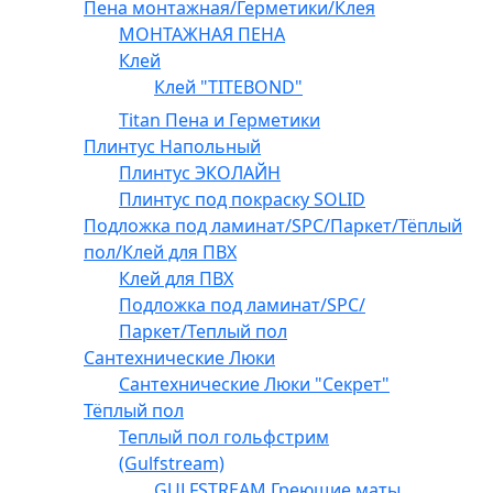
Пена монтажная/Герметики/Клея
МОНТАЖНАЯ ПЕНА
Клей
Клей "TITEBOND"
Titan Пена и Герметики
Плинтус Напольный
Плинтус ЭКОЛАЙН
Плинтус под покраску SOLID
Подложка под ламинат/SPC/Паркет/Тёплый
пол/Клей для ПВХ
Клей для ПВХ
Подложка под ламинат/SPC/
Паркет/Теплый пол
Сантехнические Люки
Сантехнические Люки "Секрет"
Тёплый пол
Теплый пол гольфстрим
(Gulfstream)
GULFSTREAM Греющие маты