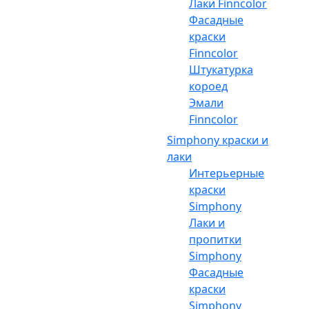
Лаки Finncolor
Фасадные
краски
Finncolor
Штукатурка
короед
Эмали
Finncolor
Simphony краски и
лаки
Интерьерные
краски
Simphony
Лаки и
пропитки
Simphony
Фасадные
краски
Simphony