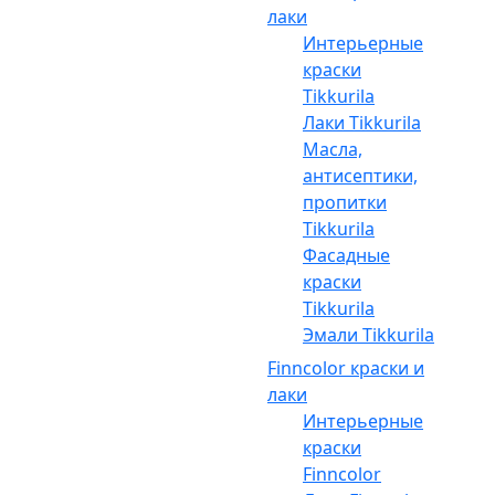
лаки
Интерьерные
краски
Tikkurila
Лаки Tikkurila
Масла,
антисептики,
пропитки
Tikkurila
Фасадные
краски
Tikkurila
Эмали Tikkurila
Finncolor краски и
лаки
Интерьерные
краски
Finncolor