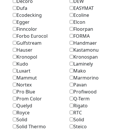
Decoro
DEW
Dufa
EASYMAT
Ecodecking
Ecoline
Egger
Elcon
Finncolor
Floorpan
Forbo Eurocol
FORMA
Gulfstream
Handmaer
Hauser
Kastamonu
Kronopol
Kronospan
Kudo
Laminely
Luxart
Mako
Mammut
Marmоrino
Nortex
Pavan
Pro Blue
Profiwood
Prom Color
Q-Term
Quelyd
Rigato
Royce
RTC
Solid
Solid
Solid Thermo
Steico