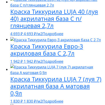
Краска Тиккурила LUJA 40 (луя
40) акрилатная база С п/
глянцевая 2,7л
4 693
₽
4 693
₽
/м2
Подробнее
Краска Тиккурила Евро-3
акриловая база С 2,7л
1 942
₽
1 942
₽
/м2
Подробнее
Краска Тиккурила LUJA 7 (луя 7)
акрилатная база А матовая
0,9л
1 830
₽
1 830
₽
/м2
Подробнее