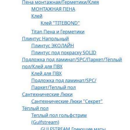
Пена монтажная/Герметики/Клея
МОНТАЖНАЯ ПЕНА
Клей
Клей "TITEBOND"
Titan Пена и Герметики
Плинтус Напольный
Плинтус ЭКОЛАЙН
Плинтус под покраску SOLID
Подложка под ламинат/SPC/Паркет/Тёплый
пол/Клей для ПВХ
Клей для ПВХ
Подложка под ламинат/SPC/
Паркет/Теплый пол
Сантехнические Люки
Сантехнические Люки "Секрет"
Тёплый пол
Теплый пол гольфстрим
(Gulfstream)
GULFSTREAM Греющие маты