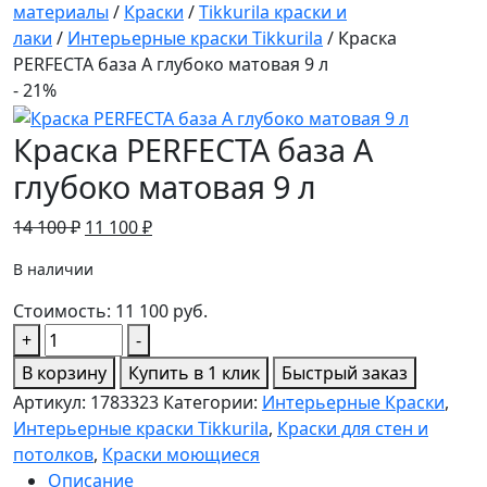
материалы
/
Краски
/
Tikkurila краски и
лаки
/
Интерьерные краски Tikkurila
/ Краска
PERFECTA база А глубоко матовая 9 л
- 21%
Краска PERFECTA база А
глубоко матовая 9 л
Первоначальная
Текущая
14 100
₽
11 100
₽
цена
цена:
В наличии
составляла
11
14
100 ₽.
Стоимость:
11 100
руб.
100 ₽.
Количество
+
-
товара
В корзину
Купить в 1 клик
Быстрый заказ
Краска
Артикул:
1783323
Категории:
Интерьерные Краски
,
PERFECTA
Интерьерные краски Tikkurila
,
Краски для стен и
база
потолков
,
Краски моющиеся
А
Описание