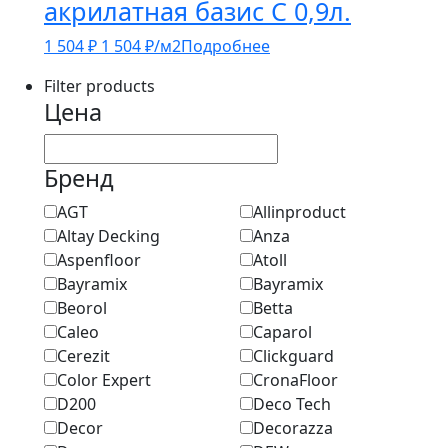
акрилатная базис С 0,9л.
1 504
₽
1 504
₽
/м2
Подробнее
Filter products
Цена
Бренд
AGT
Allinproduct
Altay Decking
Anza
Aspenfloor
Atoll
Bayramix
Bayramix
Beorol
Betta
Caleo
Caparol
Cerezit
Clickguard
Color Expert
CronaFloor
D200
Deco Tech
Decor
Decorazza