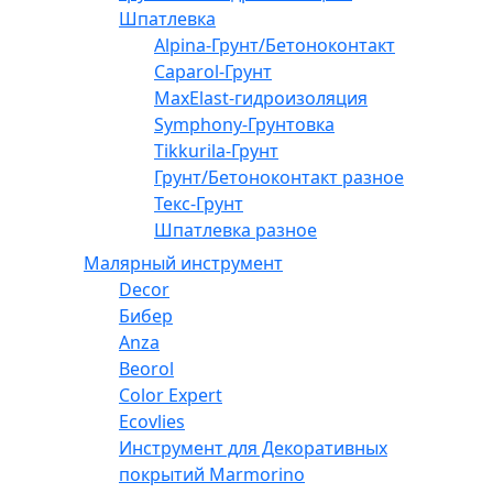
Шпатлевка
Alpina-Грунт/Бетоноконтакт
Caparol-Грунт
MaxElast-гидроизоляция
Symphony-Грунтовка
Tikkurila-Грунт
Грунт/Бетоноконтакт разное
Текс-Грунт
Шпатлевка разное
Малярный инструмент
Decor
Бибер
Anza
Beorol
Color Expert
Ecovlies
Инструмент для Декоративных
покрытий Marmorino