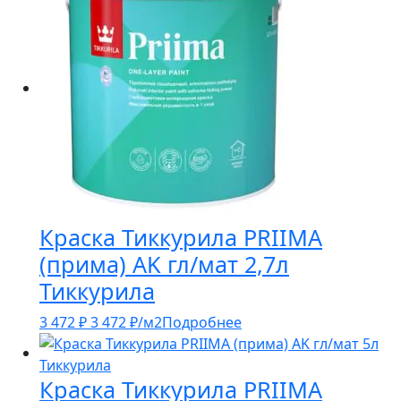
Краска Тиккурила PRIIMA
(прима) AK гл/мат 2,7л
Тиккурила
3 472
₽
3 472
₽
/м2
Подробнее
Краска Тиккурила PRIIMA