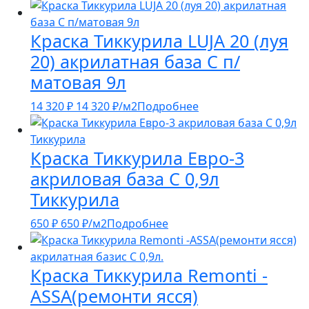
Краска Тиккурила LUJA 20 (луя
20) акрилатная база С п/
матовая 9л
14 320
₽
14 320
₽
/м2
Подробнее
Краска Тиккурила Евро-3
акриловая база С 0,9л
Тиккурила
650
₽
650
₽
/м2
Подробнее
Краска Тиккурила Remonti -
ASSA(ремонти ясся)