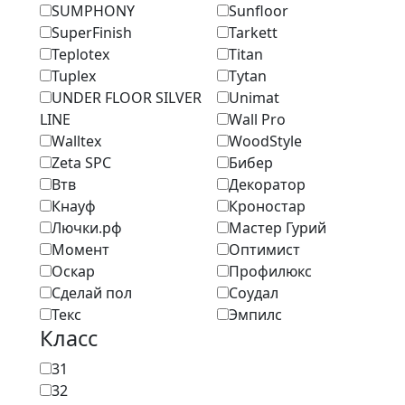
SUMPHONY
Sunfloor
SuperFinish
Tarkett
Teplotex
Titan
Tuplex
Tytan
UNDER FLOOR SILVER
Unimat
LINE
Wall Pro
Walltex
WoodStyle
Zeta SPC
Бибер
Втв
Декоратор
Кнауф
Кроностар
Лючки.рф
Мастер Гурий
Момент
Оптимист
Оскар
Профилюкс
Сделай пол
Соудал
Текс
Эмпилс
Класс
31
32