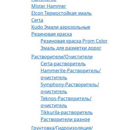
Mister Hammer
Elcon Термостойкая эмаль
Certa
Kudo Эмали аэрозольные
Резиновая краска
Резиновая краска Prom Color
Эмаль для разметки дорог
Растворители/Очистители
Certa-растворитель
Hammerite-Растворитель/
очиститель
Symphony-Растворитель/
очиститель
Teknos-Растворитель/
очиститель
Tikkurila-растворитель
Растворители разное
Грунтовка/Гидроизоляция/