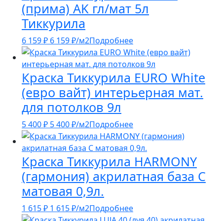
(прима) AK гл/мат 5л
Тиккурила
6 159
₽
6 159
₽
/м2
Подробнее
Краска Тиккурила EURO White
(евро вайт) интерьерная мат.
для потолков 9л
5 400
₽
5 400
₽
/м2
Подробнее
Краска Тиккурила HARMONY
(гармония) акрилатная база С
матовая 0,9л.
1 615
₽
1 615
₽
/м2
Подробнее