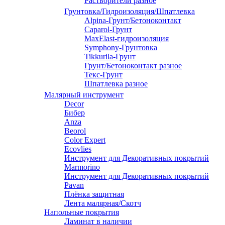
Растворители разное
Грунтовка/Гидроизоляция/Шпатлевка
Alpina-Грунт/Бетоноконтакт
Caparol-Грунт
MaxElast-гидроизоляция
Symphony-Грунтовка
Tikkurila-Грунт
Грунт/Бетоноконтакт разное
Текс-Грунт
Шпатлевка разное
Малярный инструмент
Decor
Бибер
Anza
Beorol
Color Expert
Ecovlies
Инструмент для Декоративных покрытий
Marmorino
Инструмент для Декоративных покрытий
Pavan
Плёнка защитная
Лента малярная/Скотч
Напольные покрытия
Ламинат в наличии