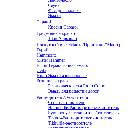
Лаки/Масло
Сауна
Фасадная краска
Эмали
Caparol
Краски Caparol
Грифельные краски
Titan Аэрозоли
Лоскутный воск/Масло/Пропитки-"Мастер
Гурий"
Hammerite
Mister Hammer
Elcon Термостойкая эмаль
Certa
Kudo Эмали аэрозольные
Резиновая краска
Резиновая краска Prom Color
Эмаль для разметки дорог
Растворители/Очистители
Certa-растворитель
Hammerite-Растворитель/очиститель
Symphony-Растворитель/очиститель
Teknos-Растворитель/очиститель
Tikkurila-растворитель