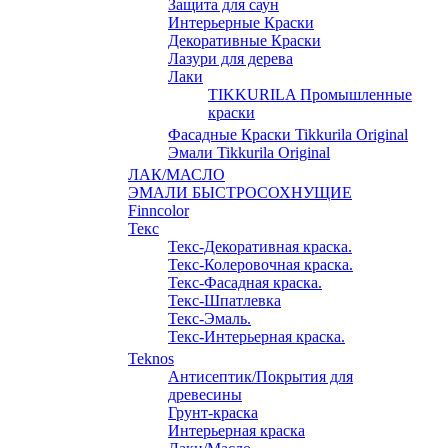
Защита для саун
Интерьерные Краски
Декоративные Краски
Лазури для дерева
Лаки
TIKKURILA Промышленные
краски
Фасадные Краски Tikkurila Original
Эмали Tikkurila Original
ЛАК/МАСЛО
ЭМАЛИ БЫСТРОСОХНУЩИЕ
Finncolor
Текс
Текс-Декоративная краска.
Текс-Колеровочная краска.
Текс-Фасадная краска.
Текс-Шпатлевка
Текс-Эмаль.
Текс-Интерьерная краска.
Teknos
Антисептик/Покрытия для
древесины
Грунт-краска
Интерьерная краска