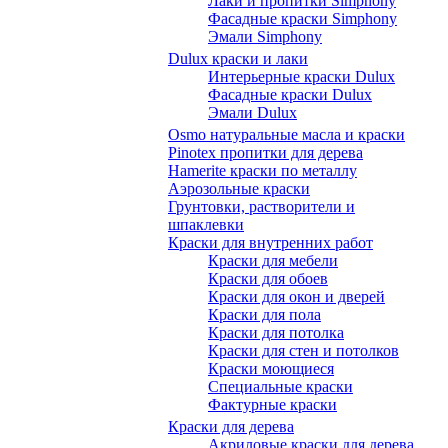
Лаки и пропитки Simphony
Фасадные краски Simphony
Эмали Simphony
Dulux краски и лаки
Интерьерные краски Dulux
Фасадные краски Dulux
Эмали Dulux
Osmo натуральные масла и краски
Pinotex пропитки для дерева
Hamerite краски по металлу
Аэрозольные краски
Грунтовки, растворители и
шпаклевки
Краски для внутренних работ
Краски для мебели
Краски для обоев
Краски для окон и дверей
Краски для пола
Краски для потолка
Краски для стен и потолков
Краски моющиеся
Специальные краски
Фактурные краски
Краски для дерева
Акриловые краски для дерева