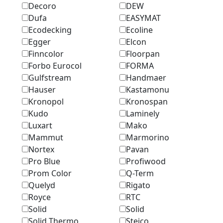
Decoro
DEW
Dufa
EASYMAT
Ecodecking
Ecoline
Egger
Elcon
Finncolor
Floorpan
Forbo Eurocol
FORMA
Gulfstream
Handmaer
Hauser
Kastamonu
Kronopol
Kronospan
Kudo
Laminely
Luxart
Mako
Mammut
Marmоrino
Nortex
Pavan
Pro Blue
Profiwood
Prom Color
Q-Term
Quelyd
Rigato
Royce
RTC
Solid
Solid
Solid Thermo
Steico