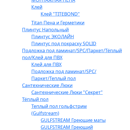
МОНТАЖНАЯ ПЕНА
Клей
Клей "TITEBOND"
Titan Пена и Герметики
Плинтус Напольный
Плинтус ЭКОЛАЙН
Плинтус под покраску SOLID
Подложка под ламинат/SPC/Паркет/Тёплый
пол/Клей для ПВХ
Клей для ПВХ
Подложка под ламинат/SPC/
Паркет/Теплый пол
Сантехнические Люки
Сантехнические Люки "Секрет"
Тёплый пол
Теплый пол гольфстрим
(Gulfstream)
GULFSTREAM Греющие маты
GULFSTREAM Греющий