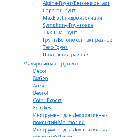
Alpina-Грунт/Бетоноконтакт
Caparol-Грунт
MaxElast-гидроизоляция
Symphony-Грунтовка
Tikkurila-Грунт
Грунт/Бетоноконтакт разное
Текс-Грунт
Шпатлевка разное
Малярный инструмент
Decor
Бибер
Anza
Beorol
Color Expert
Ecovlies
Инструмент для Декоративных
покрытий Marmorino
Инструмент для Декоративных