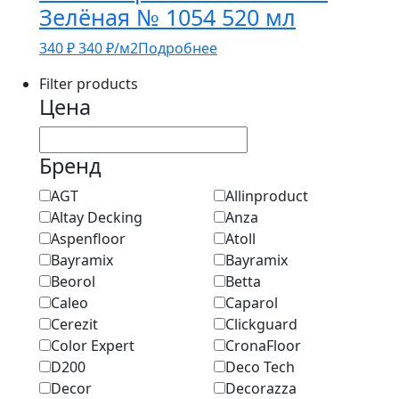
Зелёная № 1054 520 мл
340
₽
340
₽
/м2
Подробнее
Filter products
Цена
Бренд
AGT
Allinproduct
Altay Decking
Anza
Aspenfloor
Atoll
Bayramix
Bayramix
Beorol
Betta
Caleo
Caparol
Cerezit
Clickguard
Color Expert
CronaFloor
D200
Deco Tech
Decor
Decorazza