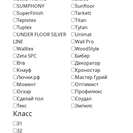
SUMPHONY
Sunfloor
SuperFinish
Tarkett
Teplotex
Titan
Tuplex
Tytan
UNDER FLOOR SILVER
Unimat
LINE
Wall Pro
Walltex
WoodStyle
Zeta SPC
Бибер
Втв
Декоратор
Кнауф
Кроностар
Лючки.рф
Мастер Гурий
Момент
Оптимист
Оскар
Профилюкс
Сделай пол
Соудал
Текс
Эмпилс
Класс
31
32