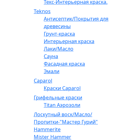
Текс-Интерьерная краска.
Teknos
Антисептик/Покрытия для
древесины
Грунт-краска
Интерьерная краска
Лаки/Масло
Сауна
Фасадная краска
Эмали
Caparol
Краски Caparol
Грифельные краски
Titan Аэрозоли
Лоскутный воск/Масло/
Пропитки-"Мастер Гурий"
Hammerite
Mister Hammer