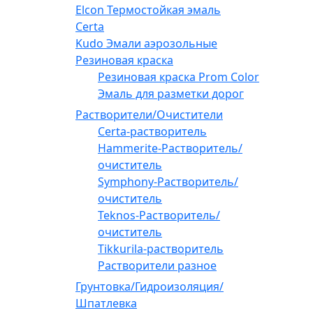
Elcon Термостойкая эмаль
Certa
Kudo Эмали аэрозольные
Резиновая краска
Резиновая краска Prom Color
Эмаль для разметки дорог
Растворители/Очистители
Certa-растворитель
Hammerite-Растворитель/
очиститель
Symphony-Растворитель/
очиститель
Teknos-Растворитель/
очиститель
Tikkurila-растворитель
Растворители разное
Грунтовка/Гидроизоляция/
Шпатлевка