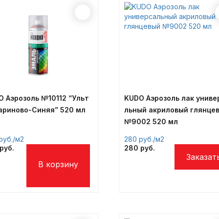
 Аэрозоль №10112 “Ульт
KUDO Аэрозоль лак униве
ариново-Синяя” 520 мл
льный акриловый глянце
№9002 520 мл
/м2
280
/м2
280