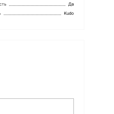
сть
Да
ь
Kudo