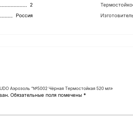
2
Термостойко
Россия
Изготовител
«KUDO Аэрозоль “№5002 Чёрная Термостойкая 520 мл»
ван.
Обязательные поля помечены
*