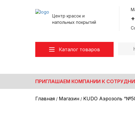
М
Центр красок и
+
напольных покрытий
Со
Каталог товаров
Все товары
Декоративные покрытия
Лакокрасочные материалы
ПРИГЛАШАЕМ КОМПАНИИ К СОТРУДНИ
Малярный инструмент
Напольные покрытия
Главная
Магазин
KUDO Аэрозоль “№50
/
/
Обои/Стеклохолст/Клей
Пена монтажная/Герметики/Клея
Плинтус Напольный
Подложка под ламинат/SPC/