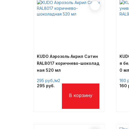
KUDO Аэрозоль Акрил Сатин
KUD
RAL8017 коричнево-шоколад
я бе
ная 520 мл
0 м
295
/м2
160
295
160