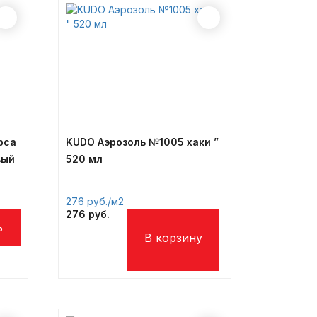
рса
KUDO Аэрозоль №1005 хаки ”
вый
520 мл
276
/м2
276