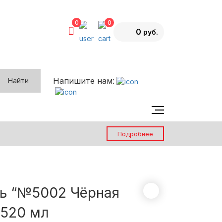
0
0
0
Напишите нам:
Найти
Каталог эффектов
О компании
Подробнее
Возврат товара
Вопрос-ответ
Контакты
ь “№5002 Чёрная
Блог
 520 мл
Акции