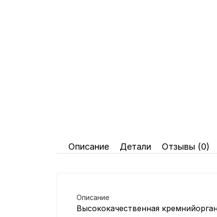
Паркет/Тёплый пол/Клей для
ПВХ
Сантехнические Люки
Тёплый пол
Описание
Детали
Отзывы (0)
Описание
Высококачественная кремнийорган