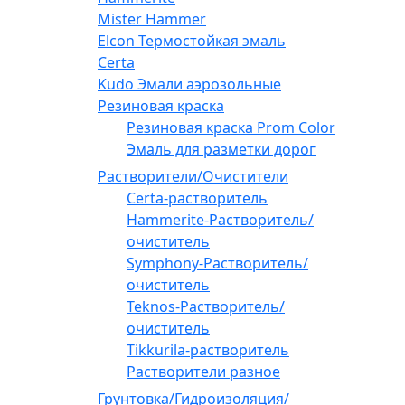
Mister Hammer
Elcon Термостойкая эмаль
Certa
Kudo Эмали аэрозольные
Резиновая краска
Резиновая краска Prom Color
Эмаль для разметки дорог
Растворители/Очистители
Certa-растворитель
Hammerite-Растворитель/
очиститель
Symphony-Растворитель/
очиститель
Teknos-Растворитель/
очиститель
Tikkurila-растворитель
Растворители разное
Грунтовка/Гидроизоляция/