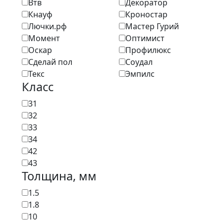
Втв
Декоратор
Кнауф
Кроностар
Лючки.рф
Мастер Гурий
Момент
Оптимист
Оскар
Профилюкс
Сделай пол
Соудал
Текс
Эмпилс
Класс
31
32
33
34
42
43
Толщина, мм
1.5
1.8
10