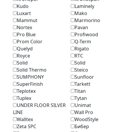
Kudo
Laminely
Luxart
Mako
Mammut
Marmоrino
Nortex
Pavan
Pro Blue
Profiwood
Prom Color
Q-Term
Quelyd
Rigato
Royce
RTC
Solid
Solid
Solid Thermo
Steico
SUMPHONY
Sunfloor
SuperFinish
Tarkett
Teplotex
Titan
Tuplex
Tytan
UNDER FLOOR SILVER
Unimat
LINE
Wall Pro
Walltex
WoodStyle
Zeta SPC
Бибер