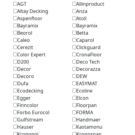
AGT
Allinproduct
Altay Decking
Anza
Aspenfloor
Atoll
Bayramix
Bayramix
Beorol
Betta
Caleo
Caparol
Cerezit
Clickguard
Color Expert
CronaFloor
D200
Deco Tech
Decor
Decorazza
Decoro
DEW
Dufa
EASYMAT
Ecodecking
Ecoline
Egger
Elcon
Finncolor
Floorpan
Forbo Eurocol
FORMA
Gulfstream
Handmaer
Hauser
Kastamonu
Kronopol
Kronospan