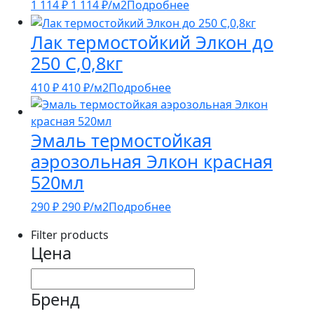
1 114
₽
1 114
₽
/м2
Подробнее
Лак термостойкий Элкон до
250 С,0,8кг
410
₽
410
₽
/м2
Подробнее
Эмаль термостойкая
аэрозольная Элкон красная
520мл
290
₽
290
₽
/м2
Подробнее
Filter products
Цена
Бренд