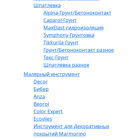
Шпатлевка
Alpina-Грунт/Бетоноконтакт
Caparol-Грунт
MaxElast-гидроизоляция
Symphony-Грунтовка
Tikkurila-Грунт
Грунт/Бетоноконтакт разное
Текс-Грунт
Шпатлевка разное
Малярный инструмент
Decor
Бибер
Anza
Beorol
Color Expert
Ecovlies
Инструмент для Декоративных
покрытий Marmorino