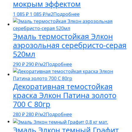
мокрым эффектом
1 085
₽
1 085
₽
/м2
Подробнее
Эмаль термостойкая Элкон
аэрозольная серебристо-серая
520мл
290
₽
290
₽
/м2
Подробнее
Декоративная темостойкая
краска Элкон Патина золото
700 С 80гр
280
₽
280
₽
/м2
Подробнее
Эмаль Элкон темный Графит