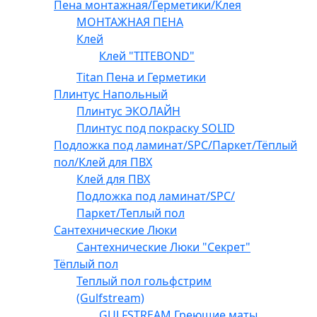
Пена монтажная/Герметики/Клея
МОНТАЖНАЯ ПЕНА
Клей
Клей "TITEBOND"
Titan Пена и Герметики
Плинтус Напольный
Плинтус ЭКОЛАЙН
Плинтус под покраску SOLID
Подложка под ламинат/SPC/Паркет/Тёплый
пол/Клей для ПВХ
Клей для ПВХ
Подложка под ламинат/SPC/
Паркет/Теплый пол
Сантехнические Люки
Сантехнические Люки "Секрет"
Тёплый пол
Теплый пол гольфстрим
(Gulfstream)
GULFSTREAM Греющие маты