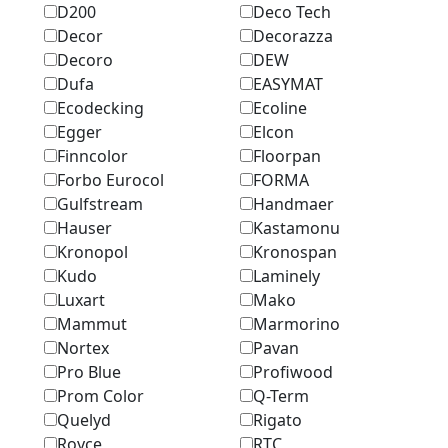
D200
Deco Tech
Decor
Decorazza
Decoro
DEW
Dufa
EASYMAT
Ecodecking
Ecoline
Egger
Elcon
Finncolor
Floorpan
Forbo Eurocol
FORMA
Gulfstream
Handmaer
Hauser
Kastamonu
Kronopol
Kronospan
Kudo
Laminely
Luxart
Mako
Mammut
Marmоrino
Nortex
Pavan
Pro Blue
Profiwood
Prom Color
Q-Term
Quelyd
Rigato
Royce
RTC