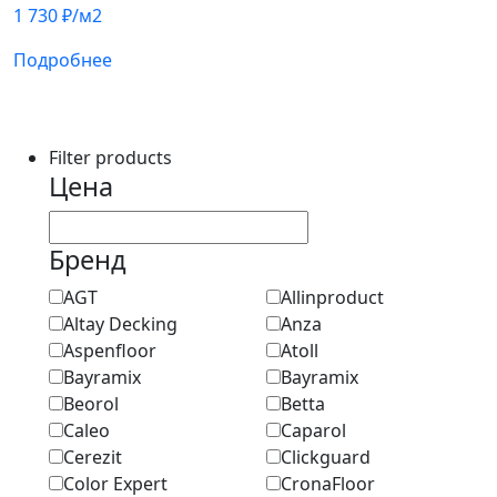
1 730
₽
/м2
Подробнее
Filter products
Цена
Бренд
AGT
Allinproduct
Altay Decking
Anza
Aspenfloor
Atoll
Bayramix
Bayramix
Beorol
Betta
Caleo
Caparol
Cerezit
Clickguard
Color Expert
CronaFloor