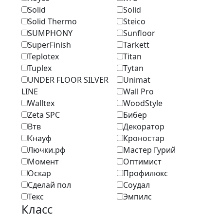
Solid
Solid
Solid Thermo
Steico
SUMPHONY
Sunfloor
SuperFinish
Tarkett
Teplotex
Titan
Tuplex
Tytan
UNDER FLOOR SILVER
Unimat
LINE
Wall Pro
Walltex
WoodStyle
Zeta SPC
Бибер
Втв
Декоратор
Кнауф
Кроностар
Лючки.рф
Мастер Гурий
Момент
Оптимист
Оскар
Профилюкс
Сделай пол
Соудал
Текс
Эмпилс
Класс