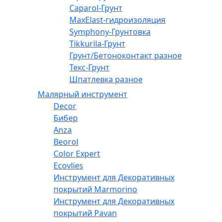
Caparol-Грунт
MaxElast-гидроизоляция
Symphony-Грунтовка
Tikkurila-Грунт
Грунт/Бетоноконтакт разное
Текс-Грунт
Шпатлевка разное
Малярный инструмент
Decor
Бибер
Anza
Beorol
Color Expert
Ecovlies
Инструмент для Декоративных
покрытий Marmorino
Инструмент для Декоративных
покрытий Pavan