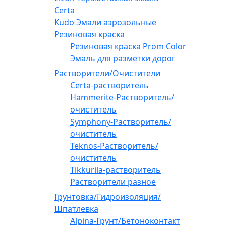
Certa
Kudo Эмали аэрозольные
Резиновая краска
Резиновая краска Prom Color
Эмаль для разметки дорог
Растворители/Очистители
Certa-растворитель
Hammerite-Растворитель/
очиститель
Symphony-Растворитель/
очиститель
Teknos-Растворитель/
очиститель
Tikkurila-растворитель
Растворители разное
Грунтовка/Гидроизоляция/
Шпатлевка
Alpina-Грунт/Бетоноконтакт