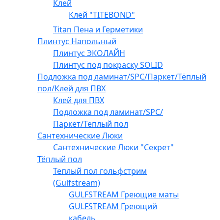
Клей
Клей "TITEBOND"
Titan Пена и Герметики
Плинтус Напольный
Плинтус ЭКОЛАЙН
Плинтус под покраску SOLID
Подложка под ламинат/SPC/Паркет/Тёплый
пол/Клей для ПВХ
Клей для ПВХ
Подложка под ламинат/SPC/
Паркет/Теплый пол
Сантехнические Люки
Сантехнические Люки "Секрет"
Тёплый пол
Теплый пол гольфстрим
(Gulfstream)
GULFSTREAM Греющие маты
GULFSTREAM Греющий
кабель