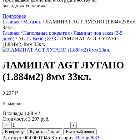
выгодных условиях!
Подробнее
Главная
/
Магазин
/
ЛАМИНАТ AGT ЛУГАНО (1.884м2) 8мм
33кл.
Главная
/
Напольные покрытия
/
Ламинат под заказ (3-5
дней)
/
AGT
/
Bering 8/33
/ ЛАМИНАТ AGT ЛУГАНО
(1.884м2) 8мм 33кл.
ЛАМИНАТ AGT ЛУГАНО
(1.884м2) 8мм 33кл.
3 297
₽
В наличии
Площадь:
1.88
м2
Стоимость:
3 297
руб.
Количество
+
-
товара
В корзину
Купить в 1 клик
Быстрый заказ
ЛАМИНАТ
Артикул:
00-00001045
Категория:
Bering 8/33