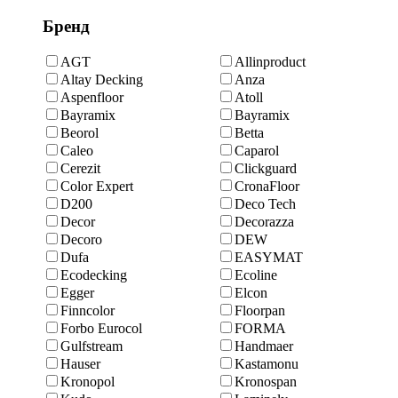
Бренд
AGT
Allinproduct
Altay Decking
Anza
Aspenfloor
Atoll
Bayramix
Bayramix
Beorol
Betta
Caleo
Caparol
Cerezit
Clickguard
Color Expert
CronaFloor
D200
Deco Tech
Decor
Decorazza
Decoro
DEW
Dufa
EASYMAT
Ecodecking
Ecoline
Egger
Elcon
Finncolor
Floorpan
Forbo Eurocol
FORMA
Gulfstream
Handmaer
Hauser
Kastamonu
Kronopol
Kronospan