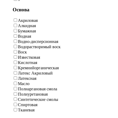
Основа
Акриловая
Алкидная
Бумажная
Водная
Водно-дисперсионная
Водорастворимый воск
Воск
Известковая
Кислотная
Кремнийорганическая
Латекс Акриловый
Латексная
Масло
Полиаргановая смола
Полиуретановая
Синтетические смолы
Спиртовая
Тканевая