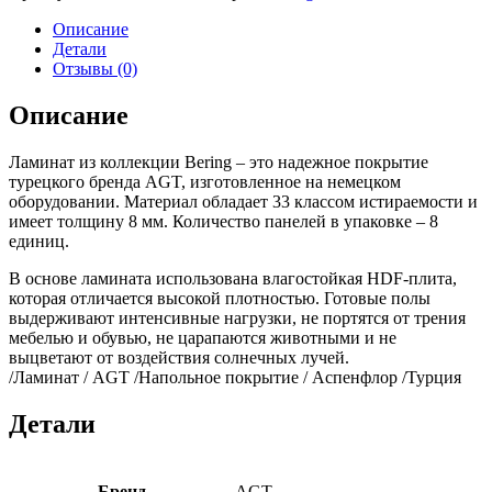
AGT
ЛУГАНО
Описание
(1.884м2)
Детали
8мм
Отзывы (0)
33кл.
Описание
Ламинат из коллекции Bering – это надежное покрытие
турецкого бренда AGT, изготовленное на немецком
оборудовании. Материал обладает 33 классом истираемости и
имеет толщину 8 мм. Количество панелей в упаковке – 8
единиц.
В основе ламината использована влагостойкая HDF-плита,
которая отличается высокой плотностью. Готовые полы
выдерживают интенсивные нагрузки, не портятся от трения
мебелью и обувью, не царапаются животными и не
выцветают от воздействия солнечных лучей.
/Ламинат / AGT /Напольное покрытие / Аспенфлор /Турция
Детали
Бренд
AGT