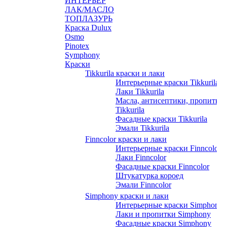
ИНТЕРЬЕР
ЛАК/МАСЛО
ТОПЛАЗУРЬ
Краска Dulux
Osmo
Pinotex
Symphony
Краски
Tikkurila краски и лаки
Интерьерные краски Tikkurila
Лаки Tikkurila
Масла, антисептики, пропитки
Tikkurila
Фасадные краски Tikkurila
Эмали Tikkurila
Finncolor краски и лаки
Интерьерные краски Finncolor
Лаки Finncolor
Фасадные краски Finncolor
Штукатурка короед
Эмали Finncolor
Simphony краски и лаки
Интерьерные краски Simphony
Лаки и пропитки Simphony
Фасадные краски Simphony