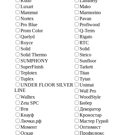
Kudo
Laminely
Luxart
Mako
Mammut
Marmоrino
Nortex
Pavan
Pro Blue
Profiwood
Prom Color
Q-Term
Quelyd
Rigato
Royce
RTC
Solid
Solid
Solid Thermo
Steico
SUMPHONY
Sunfloor
SuperFinish
Tarkett
Teplotex
Titan
Tuplex
Tytan
UNDER FLOOR SILVER
Unimat
LINE
Wall Pro
Walltex
WoodStyle
Zeta SPC
Бибер
Втв
Декоратор
Кнауф
Кроностар
Лючки.рф
Мастер Гурий
Момент
Оптимист
Оскар
Профилюкс