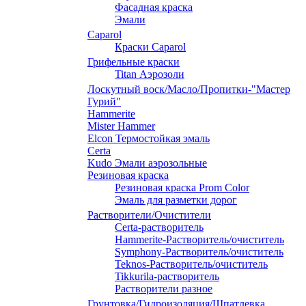
Фасадная краска
Эмали
Caparol
Краски Caparol
Грифельные краски
Titan Аэрозоли
Лоскутный воск/Масло/Пропитки-"Мастер
Гурий"
Hammerite
Mister Hammer
Elcon Термостойкая эмаль
Certa
Kudo Эмали аэрозольные
Резиновая краска
Резиновая краска Prom Color
Эмаль для разметки дорог
Растворители/Очистители
Certa-растворитель
Hammerite-Растворитель/очиститель
Symphony-Растворитель/очиститель
Teknos-Растворитель/очиститель
Tikkurila-растворитель
Растворители разное
Грунтовка/Гидроизоляция/Шпатлевка