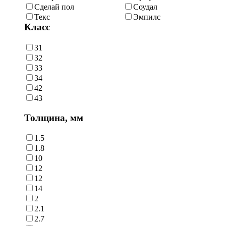
Сделай пол
Соудал
Текс
Эмпилс
Класс
31
32
33
34
42
43
Толщина, мм
1.5
1.8
10
12
12
14
2
2.1
2.7