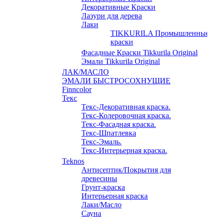
Декоративные Краски
Лазури для дерева
Лаки
TIKKURILA Промышленные
краски
Фасадные Краски Tikkurila Original
Эмали Tikkurila Original
ЛАК/МАСЛО
ЭМАЛИ БЫСТРОСОХНУЩИЕ
Finncolor
Текс
Текс-Декоративная краска.
Текс-Колеровочная краска.
Текс-Фасадная краска.
Текс-Шпатлевка
Текс-Эмаль.
Текс-Интерьерная краска.
Teknos
Антисептик/Покрытия для
древесины
Грунт-краска
Интерьерная краска
Лаки/Масло
Сауна