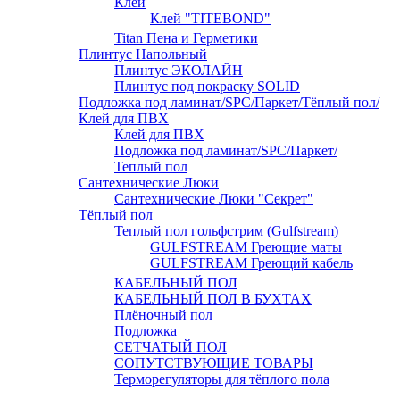
Клей
Клей "TITEBOND"
Titan Пена и Герметики
Плинтус Напольный
Плинтус ЭКОЛАЙН
Плинтус под покраску SOLID
Подложка под ламинат/SPC/Паркет/Тёплый пол/
Клей для ПВХ
Клей для ПВХ
Подложка под ламинат/SPC/Паркет/
Теплый пол
Сантехнические Люки
Сантехнические Люки "Секрет"
Тёплый пол
Теплый пол гольфстрим (Gulfstream)
GULFSTREAM Греющие маты
GULFSTREAM Греющий кабель
КАБЕЛЬНЫЙ ПОЛ
КАБЕЛЬНЫЙ ПОЛ В БУХТАХ
Плёночный пол
Подложка
СЕТЧАТЫЙ ПОЛ
СОПУТСТВУЮЩИЕ ТОВАРЫ
Терморегуляторы для тёплого пола