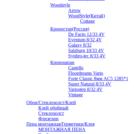
Woodstyle
Arrow
WoodStyle(Китай)
Cottage
Кроностар(Россия)
De Facto 12/33 4V
Eventum 8/32 4V
Galaxy 8/32
Salzburg 10/33 4V
Synhro-tec 8/33 4V
Кроношпан
Castello
Floordreams Vario
Forte Classic 8мм AC5 1285*192
Super Natural 8/33 4V
Variostep 8/32 4V
Vintage
Обои/Стеклохолст/Клей
Клей обойный
Стеклохолст
Флизелин
Пена монтажная/Герметики/Клея
МОНТАЖНАЯ ПЕНА