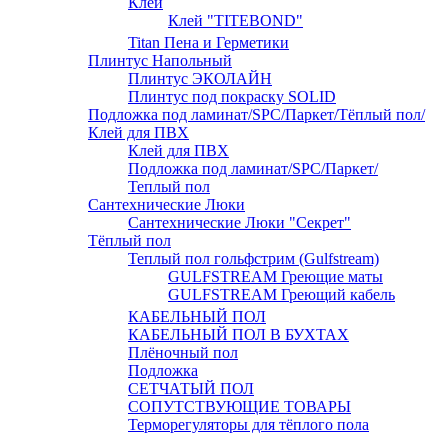
Клей
Клей "TITEBOND"
Titan Пена и Герметики
Плинтус Напольный
Плинтус ЭКОЛАЙН
Плинтус под покраску SOLID
Подложка под ламинат/SPC/Паркет/Тёплый пол/
Клей для ПВХ
Клей для ПВХ
Подложка под ламинат/SPC/Паркет/
Теплый пол
Сантехнические Люки
Сантехнические Люки "Секрет"
Тёплый пол
Теплый пол гольфстрим (Gulfstream)
GULFSTREAM Греющие маты
GULFSTREAM Греющий кабель
КАБЕЛЬНЫЙ ПОЛ
КАБЕЛЬНЫЙ ПОЛ В БУХТАХ
Плёночный пол
Подложка
СЕТЧАТЫЙ ПОЛ
СОПУТСТВУЮЩИЕ ТОВАРЫ
Терморегуляторы для тёплого пола