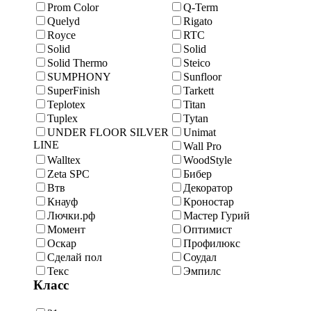
Prom Color
Q-Term
Quelyd
Rigato
Royce
RTC
Solid
Solid
Solid Thermo
Steico
SUMPHONY
Sunfloor
SuperFinish
Tarkett
Teplotex
Titan
Tuplex
Tytan
UNDER FLOOR SILVER
Unimat
LINE
Wall Pro
Walltex
WoodStyle
Zeta SPC
Бибер
Втв
Декоратор
Кнауф
Кроностар
Лючки.рф
Мастер Гурий
Момент
Оптимист
Оскар
Профилюкс
Сделай пол
Соудал
Текс
Эмпилс
Класс