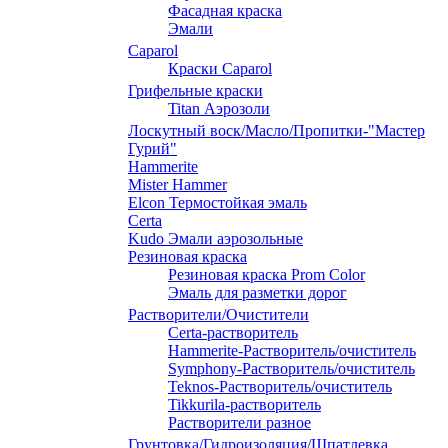
Фасадная краска
Эмали
Caparol
Краски Caparol
Грифельные краски
Titan Аэрозоли
Лоскутный воск/Масло/Пропитки-"Мастер
Гурий"
Hammerite
Mister Hammer
Elcon Термостойкая эмаль
Certa
Kudo Эмали аэрозольные
Резиновая краска
Резиновая краска Prom Color
Эмаль для разметки дорог
Растворители/Очистители
Certa-растворитель
Hammerite-Растворитель/очиститель
Symphony-Растворитель/очиститель
Teknos-Растворитель/очиститель
Tikkurila-растворитель
Растворители разное
Грунтовка/Гидроизоляция/Шпатлевка