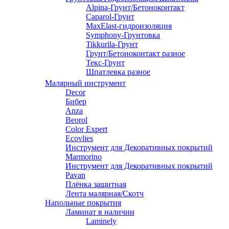
Alpina-Грунт/Бетоноконтакт
Caparol-Грунт
MaxElast-гидроизоляция
Symphony-Грунтовка
Tikkurila-Грунт
Грунт/Бетоноконтакт разное
Текс-Грунт
Шпатлевка разное
Малярный инструмент
Decor
Бибер
Anza
Beorol
Color Expert
Ecovlies
Инструмент для Декоративных покрытий
Marmorino
Инструмент для Декоративных покрытий
Pavan
Плёнка защитная
Лента малярная/Скотч
Напольные покрытия
Ламинат в наличии
Laminely