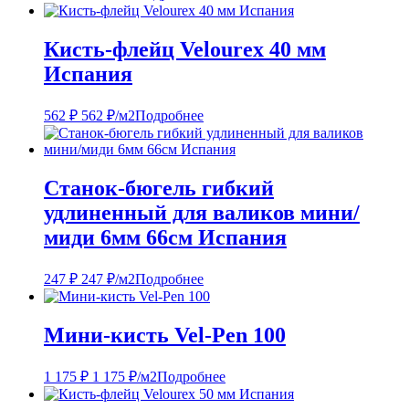
Кисть-флейц Velourex 40 мм
Испания
562
₽
562
₽
/м2
Подробнее
Станок-бюгель гибкий
удлиненный для валиков мини/
миди 6мм 66см Испания
247
₽
247
₽
/м2
Подробнее
Мини-кисть Vel-Pen 100
1 175
₽
1 175
₽
/м2
Подробнее