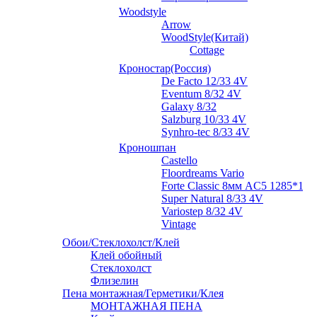
Woodstyle
Arrow
WoodStyle(Китай)
Cottage
Кроностар(Россия)
De Facto 12/33 4V
Eventum 8/32 4V
Galaxy 8/32
Salzburg 10/33 4V
Synhro-tec 8/33 4V
Кроношпан
Castello
Floordreams Vario
Forte Classic 8мм AC5 1285*192
Super Natural 8/33 4V
Variostep 8/32 4V
Vintage
Обои/Стеклохолст/Клей
Клей обойный
Стеклохолст
Флизелин
Пена монтажная/Герметики/Клея
МОНТАЖНАЯ ПЕНА