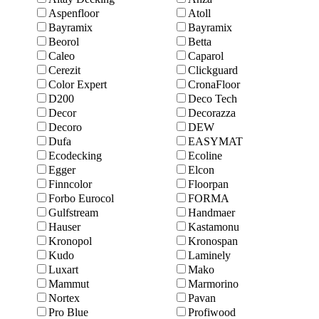
Aspenfloor
Atoll
Bayramix
Bayramix
Beorol
Betta
Caleo
Caparol
Cerezit
Clickguard
Color Expert
CronaFloor
D200
Deco Tech
Decor
Decorazza
Decoro
DEW
Dufa
EASYMAT
Ecodecking
Ecoline
Egger
Elcon
Finncolor
Floorpan
Forbo Eurocol
FORMA
Gulfstream
Handmaer
Hauser
Kastamonu
Kronopol
Kronospan
Kudo
Laminely
Luxart
Mako
Mammut
Marmоrino
Nortex
Pavan
Pro Blue
Profiwood