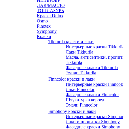
ИНТЕРЬЕР
ЛАК/МАСЛО
ТОПЛАЗУРЬ
Краска Dulux
Osmo
Pinotex
Symphony
Краски
Tikkurila краски и лаки
Интерьерные краски Tikkurila
Лаки Tikkurila
Масла, антисептики, пропитки
Tikkurila
Фасадные краски Tikkurila
Эмали Tikkurila
Finncolor краски и лаки
Интерьерные краски Finncolor
Лаки Finncolor
Фасадные краски Finncolor
Штукатурка короед
Эмали Finncolor
Simphony краски и лаки
Интерьерные краски Simphony
Лаки и пропитки Simphony
Фасадные краски Simphony