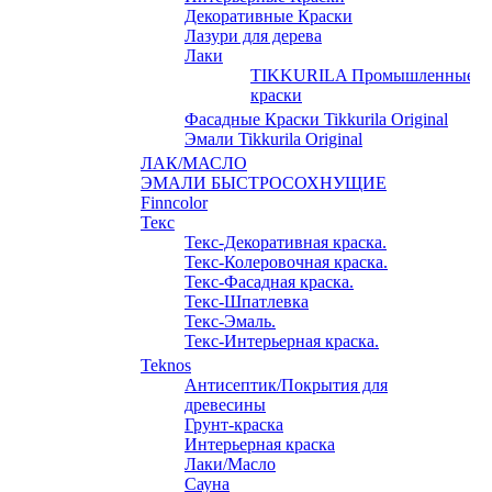
Декоративные Краски
Лазури для дерева
Лаки
TIKKURILA Промышленные
краски
Фасадные Краски Tikkurila Original
Эмали Tikkurila Original
ЛАК/МАСЛО
ЭМАЛИ БЫСТРОСОХНУЩИЕ
Finncolor
Текс
Текс-Декоративная краска.
Текс-Колеровочная краска.
Текс-Фасадная краска.
Текс-Шпатлевка
Текс-Эмаль.
Текс-Интерьерная краска.
Teknos
Антисептик/Покрытия для
древесины
Грунт-краска
Интерьерная краска
Лаки/Масло
Сауна