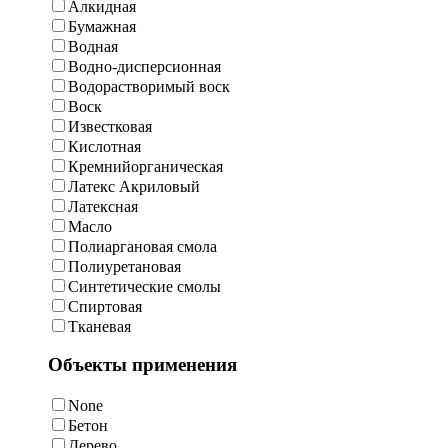
Алкидная
Бумажная
Водная
Водно-дисперсионная
Водорастворимый воск
Воск
Известковая
Кислотная
Кремнийорганическая
Латекс Акриловый
Латексная
Масло
Полиаргановая смола
Полиуретановая
Синтетические смолы
Спиртовая
Тканевая
Объекты применения
None
Бетон
Дерево