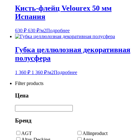
Кисть-флейц Velourex 50 мм
Испания
630
₽
630
₽
/м2
Подробнее
Губка целлюлозная декоративная
полусфера
1 360
₽
1 360
₽
/м2
Подробнее
Filter products
Цена
Бренд
AGT
Allinproduct
Altay Decking
Anza