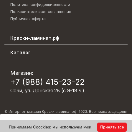
Политика конфиденциальности
Пользовательское соглашение
Публичная оферта
Краски-ламинат.рф
Каталог эффектов
Каталог
О компании
Декоративные покрытия
Возврат товара
Лакокрасочные материалы
Магазин:
Вопрос-ответ
+7 (988) 415-23-22
Обои/Стеклохолст/Клей
Контакты
Пена монтажная/Герметики/Клея
Сочи, ул. Донская 28 (с 9-18 ч.)
Блог
Напольные покрытия
Акции
Подложка под ламинат/SPC/Паркет/Тёплый пол/
Сотрудничество
© Интернет-магазин Краски-ламинат.рф. 2023. Все права защищены
Клей для ПВХ
Оплата и доставка
(
0
)
Принимаем Coockies: мы используем куки,
Принять все