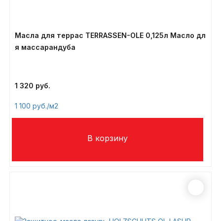
Масла для террас TERRASSEN-OLE 0,125л Масло дл
я массарандуба
1 320
1 100
/м2