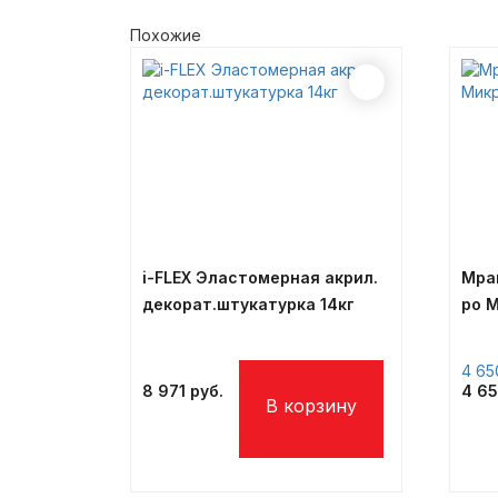
Похожие
i-FLEX Эластомерная акрил.
Мра
декорат.штукатурка 14кг
ро М
4 6
8 971
4 6