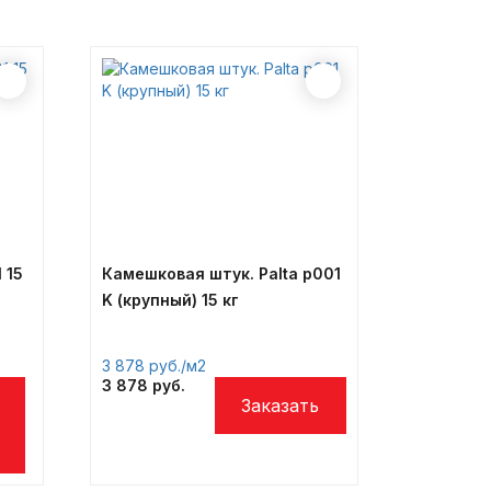
 15
Камешковая штук. Palta p001
K (крупный) 15 кг
3 878
/м2
я
3 878