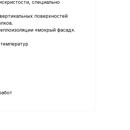
искристости, специально
 вертикальных поверхностей
лков.
теплоизоляции «мокрый фасад».
 температур
работ