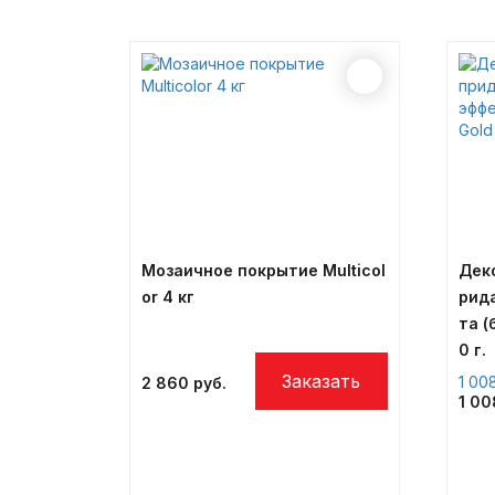
Мозаичное покрытие Multicol
Дек
or 4 кг
рид
та (
0 г.
1 00
2 860
1 0