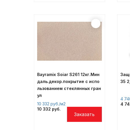
Bayramix Soiar S261 12кг.Мин
Защ
даль.декор.покрытие с испо
35 2
льзованием стеклянных гран
ул
4 7
10 332
/м2
4 7
10 332