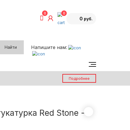
0
0
0
Напишите нам:
Найти
Каталог эффектов
О компании
Подробнее
Возврат товара
Вопрос-ответ
Контакты
катурка Red Stone -
Блог
Акции