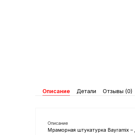
Паркет/Тёплый пол/Клей для
ПВХ
Сантехнические Люки
Тёплый пол
Описание
Детали
Отзывы (0)
Описание
Мраморная штукатурка Bayramix –