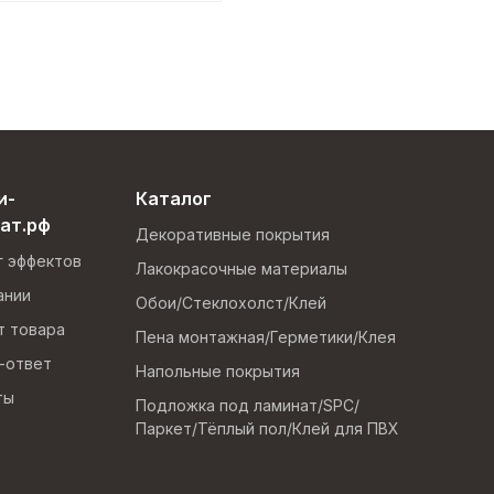
и-
Каталог
ат.рф
Декоративные покрытия
г эффектов
Лакокрасочные материалы
ании
Обои/Стеклохолст/Клей
т товара
Пена монтажная/Герметики/Клея
-ответ
Напольные покрытия
ты
Подложка под ламинат/SPC/
Паркет/Тёплый пол/Клей для ПВХ