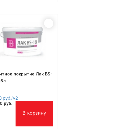
итное покрытие Лак BS-
,5л
40
/м2
40