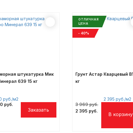
- 40%
морная штукатурка Мик
Грунт Астар Кварцевый В1
инерал 639 15 кг
кг
50
/м2
2 395
/м2
Первоначальна
50
3 969
цена
Текущая
2 395
составляла
цена:
3
2
969 ₽.
395 ₽.