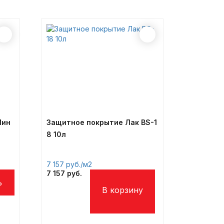
Мин
Защитное покрытие Лак BS-1
8 10л
7 157
/м2
7 157