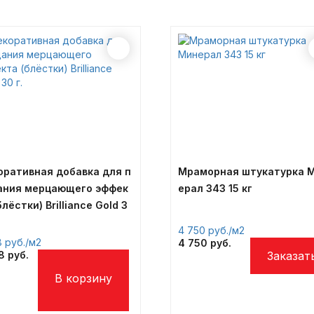
оративная добавка для п
Мраморная штукатурка 
ания мерцающего эффек
ерал 343 15 кг
блёстки) Brilliance Gold 3
4 750
/м2
8
/м2
4 750
08