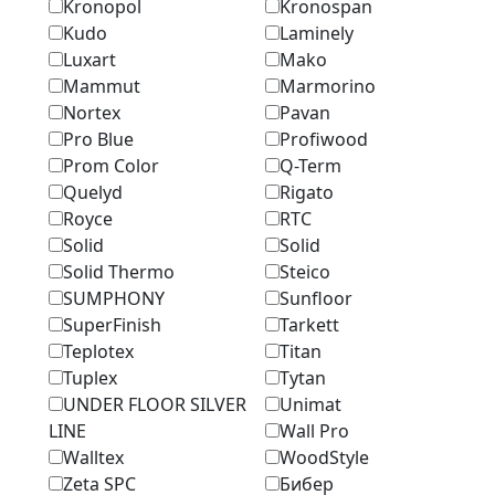
Kronopol
Kronospan
Kudo
Laminely
Luxart
Mako
Mammut
Marmоrino
Nortex
Pavan
Pro Blue
Profiwood
Prom Color
Q-Term
Quelyd
Rigato
Royce
RTC
Solid
Solid
Solid Thermo
Steico
SUMPHONY
Sunfloor
SuperFinish
Tarkett
Teplotex
Titan
Tuplex
Tytan
UNDER FLOOR SILVER
Unimat
LINE
Wall Pro
Walltex
WoodStyle
Zeta SPC
Бибер