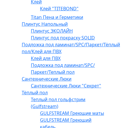
Клей
Клей "TITEBOND"
Titan Пена и Герметики
Плинтус Напольный
Плинтус ЭКОЛАЙН
Плинтус под покраску SOLID
Подложка под ламинат/SPC/Паркет/Тёплый
пол/Клей для ПВХ
Клей для ПВХ
Подложка под ламинат/SPC/
Паркет/Теплый пол
Сантехнические Люки
Сантехнические Люки "Секрет"
Тёплый пол
Теплый пол гольфстрим
(Gulfstream)
GULFSTREAM Греющие маты
GULFSTREAM Греющий
кабель