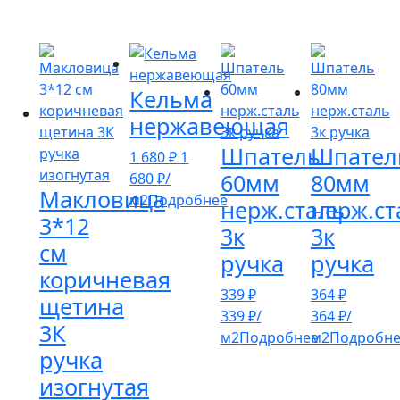
Кельма
нержавеющая
Шпатель
Шпател
1 680
₽
1
60мм
80мм
680
₽
/
Макловица
м2
Подробнее
нерж.сталь
нерж.ст
3*12
3к
3к
см
ручка
ручка
коричневая
339
₽
364
₽
щетина
339
₽
/
364
₽
/
3К
м2
Подробнее
м2
Подробн
ручка
изогнутая