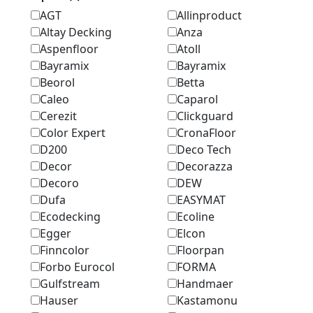
AGT
Allinproduct
Altay Decking
Anza
Aspenfloor
Atoll
Bayramix
Bayramix
Beorol
Betta
Caleo
Caparol
Cerezit
Clickguard
Color Expert
CronaFloor
D200
Deco Tech
Decor
Decorazza
Decoro
DEW
Dufa
EASYMAT
Ecodecking
Ecoline
Egger
Elcon
Finncolor
Floorpan
Forbo Eurocol
FORMA
Gulfstream
Handmaer
Hauser
Kastamonu