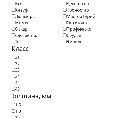
Втв
Декоратор
Кнауф
Кроностар
Лючки.рф
Мастер Гурий
Момент
Оптимист
Оскар
Профилюкс
Сделай пол
Соудал
Текс
Эмпилс
Класс
31
32
33
34
42
43
Толщина, мм
1.5
1.8
10