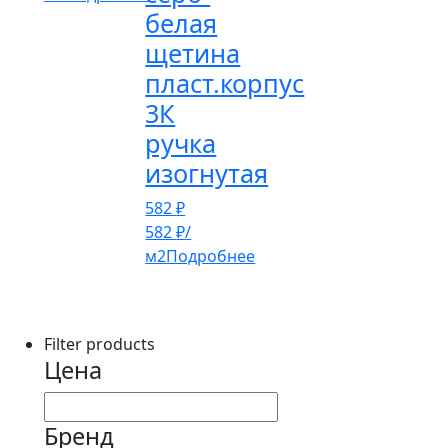
белая
щетина
пласт.корпус
3К
ручка
изогнутая
582
₽
582
₽
/
м2
Подробнее
Filter products
Цена
Бренд