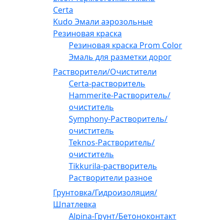
Certa
Kudo Эмали аэрозольные
Резиновая краска
Резиновая краска Prom Color
Эмаль для разметки дорог
Растворители/Очистители
Certa-растворитель
Hammerite-Растворитель/
очиститель
Symphony-Растворитель/
очиститель
Teknos-Растворитель/
очиститель
Tikkurila-растворитель
Растворители разное
Грунтовка/Гидроизоляция/
Шпатлевка
Alpina-Грунт/Бетоноконтакт