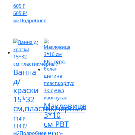
605
₽
605
₽
/
м2
Подробнее
Ванна
д/
краски
15*32
Макловица
см,пластик,чёрный
3*10
114
₽
см РВТ
114
₽
/
серо-
м2
Подробнее