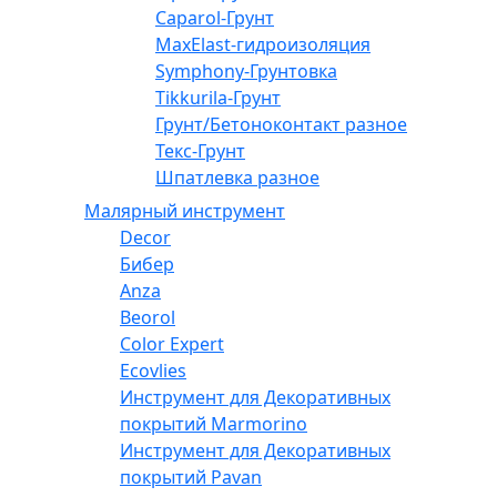
Caparol-Грунт
MaxElast-гидроизоляция
Symphony-Грунтовка
Tikkurila-Грунт
Грунт/Бетоноконтакт разное
Текс-Грунт
Шпатлевка разное
Малярный инструмент
Decor
Бибер
Anza
Beorol
Color Expert
Ecovlies
Инструмент для Декоративных
покрытий Marmorino
Инструмент для Декоративных
покрытий Pavan