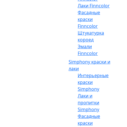
Лаки Finncolor
Фасадные
краски
Finncolor
Штукатурка
короед
Эмали
Finncolor
Simphony краски и
лаки
Интерьерные
краски
Simphony
Лаки и
пропитки
Simphony
Фасадные
краски