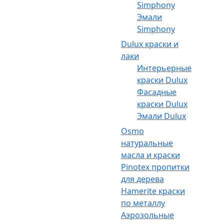
Simphony
Эмали
Simphony
Dulux краски и
лаки
Интерьерные
краски Dulux
Фасадные
краски Dulux
Эмали Dulux
Osmo
натуральные
масла и краски
Pinotex пропитки
для дерева
Hamerite краски
по металлу
Аэрозольные