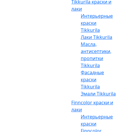
Tikkurila краски и
лаки
Интерьерные
краски
Tikkurila
Лаки Tikkurila
Масла,
антисептики,
пропитки
Tikkurila
Фасадные
краски
Tikkurila
Эмали Tikkurila
Finncolor краски и
лаки
Интерьерные
краски
Finncolor