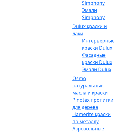
Simphony
Эмали
Simphony
Dulux краски и
лаки
Интерьерные
краски Dulux
Фасадные
краски Dulux
Эмали Dulux
Osmo
натуральные
масла и краски
Pinotex пропитки
для дерева
Hamerite краски
по металлу
Аэрозольные