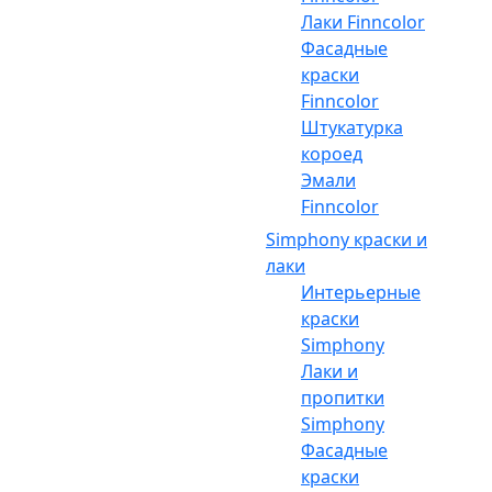
Лаки Finncolor
Фасадные
краски
Finncolor
Штукатурка
короед
Эмали
Finncolor
Simphony краски и
лаки
Интерьерные
краски
Simphony
Лаки и
пропитки
Simphony
Фасадные
краски