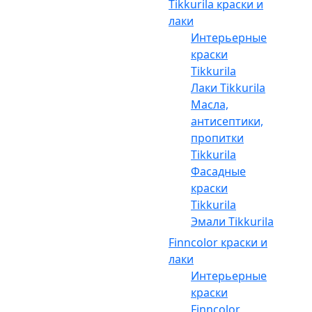
Tikkurila краски и
лаки
Интерьерные
краски
Tikkurila
Лаки Tikkurila
Масла,
антисептики,
пропитки
Tikkurila
Фасадные
краски
Tikkurila
Эмали Tikkurila
Finncolor краски и
лаки
Интерьерные
краски
Finncolor