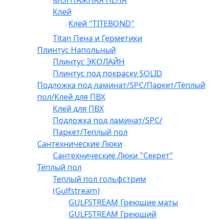
МОНТАЖНАЯ ПЕНА
Клей
Клей "TITEBOND"
Titan Пена и Герметики
Плинтус Напольный
Плинтус ЭКОЛАЙН
Плинтус под покраску SOLID
Подложка под ламинат/SPC/Паркет/Тёплый
пол/Клей для ПВХ
Клей для ПВХ
Подложка под ламинат/SPC/
Паркет/Теплый пол
Сантехнические Люки
Сантехнические Люки "Секрет"
Тёплый пол
Теплый пол гольфстрим
(Gulfstream)
GULFSTREAM Греющие маты
GULFSTREAM Греющий