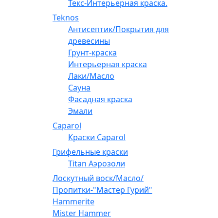
Текс-Интерьерная краска.
Teknos
Антисептик/Покрытия для
древесины
Грунт-краска
Интерьерная краска
Лаки/Масло
Сауна
Фасадная краска
Эмали
Caparol
Краски Caparol
Грифельные краски
Titan Аэрозоли
Лоскутный воск/Масло/
Пропитки-"Мастер Гурий"
Hammerite
Mister Hammer