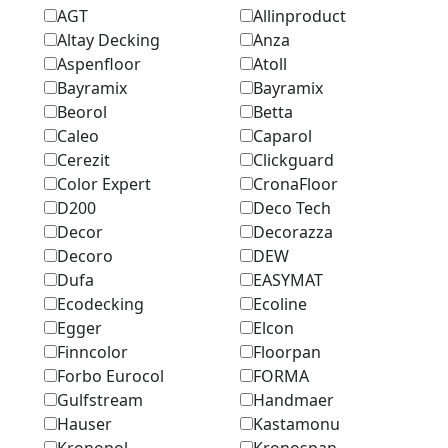
AGT
Allinproduct
Altay Decking
Anza
Aspenfloor
Atoll
Bayramix
Bayramix
Beorol
Betta
Caleo
Caparol
Cerezit
Clickguard
Color Expert
CronaFloor
D200
Deco Tech
Decor
Decorazza
Decoro
DEW
Dufa
EASYMAT
Ecodecking
Ecoline
Egger
Elcon
Finncolor
Floorpan
Forbo Eurocol
FORMA
Gulfstream
Handmaer
Hauser
Kastamonu
Kronopol
Kronospan