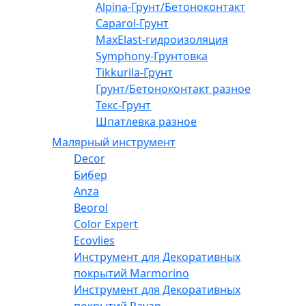
Alpina-Грунт/Бетоноконтакт
Caparol-Грунт
MaxElast-гидроизоляция
Symphony-Грунтовка
Tikkurila-Грунт
Грунт/Бетоноконтакт разное
Текс-Грунт
Шпатлевка разное
Малярный инструмент
Decor
Бибер
Anza
Beorol
Color Expert
Ecovlies
Инструмент для Декоративных
покрытий Marmorino
Инструмент для Декоративных