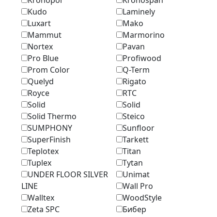
Kudo
Laminely
Luxart
Mako
Mammut
Marmоrino
Nortex
Pavan
Pro Blue
Profiwood
Prom Color
Q-Term
Quelyd
Rigato
Royce
RTC
Solid
Solid
Solid Thermo
Steico
SUMPHONY
Sunfloor
SuperFinish
Tarkett
Teplotex
Titan
Tuplex
Tytan
UNDER FLOOR SILVER
Unimat
LINE
Wall Pro
Walltex
WoodStyle
Zeta SPC
Бибер