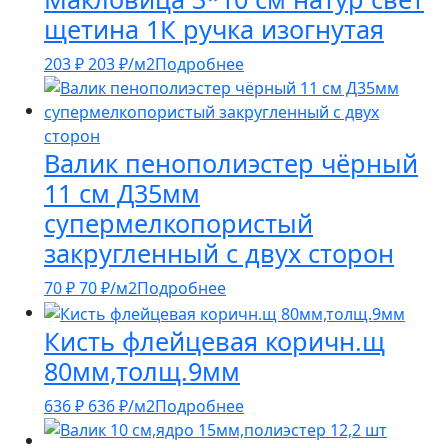
щетина 1К ручка изогнутая
203
₽
203
₽
/м2
Подробнее
Валик пенополиэстер чёрный
11 см Д35мм
супермелкопористый
закругленный с двух сторон
70
₽
70
₽
/м2
Подробнее
Кисть флейцевая коричн.щ
80мм,толщ.9мм
636
₽
636
₽
/м2
Подробнее