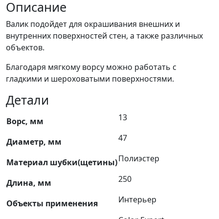
полосы
Описание
с
Валик подойдет для окрашивания внешних и
ручкой
внутренних поверхностей стен, а также различных
объектов.
Благодаря мягкому ворсу можно работать с
гладкими и шероховатыми поверхностями.
Детали
13
Ворс, мм
47
Диаметр, мм
Полиэстер
Материал шубки(щетины)
250
Длина, мм
Интерьер
Объекты применения