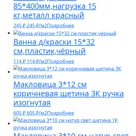
85*400мм,нагрузка 15
кг,металл красный
245
₽
245
₽
/м2
Подробнее
Ванна д/краски 15*32
см,пластик,чёрный
114
₽
114
₽
/м2
Подробнее
Макловица 3*12 см
коричневая щетина 3К ручка
изогнутая
605
₽
605
₽
/м2
Подробнее
Макловица 3*10 см натур свет