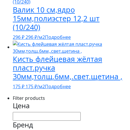
Валик 10 см,ядро
15мм,полиэстер 12,2 шт
(10/240)
296
₽
296
₽
/м2
Подробнее
Кисть флейцевая жёлтая
пласт.ручка
30мм,толщ.6мм,.свет.щетина ,
175
₽
175
₽
/м2
Подробнее
Filter products
Цена
Бренд