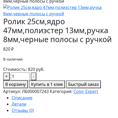
8мм,черные полосы с ручкой
Ролик 25см,ядро
47мм,полиэстер 13мм,ручка
8мм,черные полосы с ручкой
820
₽
В наличии
Стоимость:
820
руб.
Количество
+
-
товара
В корзину
Купить в 1 клик
Быстрый заказ
Ролик
Артикул:
ЛБ000007243
Категория:
Color Expert
25см,ядро
Описание
47мм,полиэстер
Детали
13мм,ручка
Отзывы (0)
8мм,черные