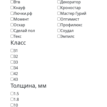
Втв
Декоратор
Кнауф
Кроностар
Лючки.рф
Мастер Гурий
Момент
Оптимист
Оскар
Профилюкс
Сделай пол
Соудал
Текс
Эмпилс
Класс
31
32
33
34
42
43
Толщина, мм
1.5
1.8
10