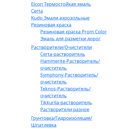
Elcon Термостойкая эмаль
Certa
Kudo Эмали аэрозольные
Резиновая краска
Резиновая краска Prom Color
Эмаль для разметки дорог
Растворители/Очистители
Certa-растворитель
Hammerite-Растворитель/
очиститель
Symphony-Растворитель/
очиститель
Teknos-Растворитель/
очиститель
Tikkurila-растворитель
Растворители разное
Грунтовка/Гидроизоляция/
Шпатлевка