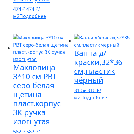
474
₽
474
₽
/
м2
Подробнее
Ванна д/
краски,32*36
Макловица
см,пластик
3*10 см РВТ
чёрный
серо-белая
310
₽
310
₽
/
щетина
м2
Подробнее
пласт.корпус
3К ручка
изогнутая
582
₽
582
₽
/