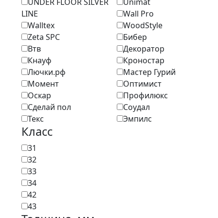
UNDER FLOOR SILVER
Unimat
LINE
Wall Pro
Walltex
WoodStyle
Zeta SPC
Бибер
Втв
Декоратор
Кнауф
Кроностар
Лючки.рф
Мастер Гурий
Момент
Оптимист
Оскар
Профилюкс
Сделай пол
Соудал
Текс
Эмпилс
Класс
31
32
33
34
42
43