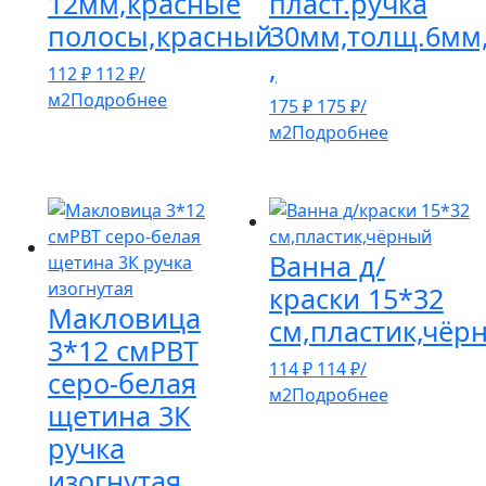
12мм,красные
пласт.ручка
полосы,красный
30мм,толщ.6мм,
,
112
₽
112
₽
/
м2
Подробнее
175
₽
175
₽
/
м2
Подробнее
Ванна д/
краски 15*32
Макловица
см,пластик,чёр
3*12 смРВТ
114
₽
114
₽
/
серо-белая
м2
Подробнее
щетина 3К
ручка
изогнутая