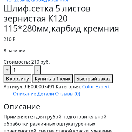
Шлиф.сетка 5 листов
зернистая К120
115*280мм,карбид кремния
210
₽
В наличии
Стоимость:
210
руб.
Количество
+
-
товара
В корзину
Купить в 1 клик
Быстрый заказ
Шлиф.сетка
Артикул:
ЛБ000007491
Категория:
Color Expert
5
Описание
Детали
Отзывы (0)
листов
зернистая
Описание
К120
Применяется для грубой подготовительной
115*280мм,карбид
обработки различных оштукатуренных
кремния
поверхностей, снятия старой краски, удаления