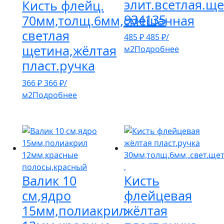
элит.всетлая.щ
Кисть флейц.
934135
70мм,толщ.6мм,смешанная
светлая
485
₽
485
₽
/
щетина,жёлтая
м2
Подробнее
пласт.ручка
366
₽
366
₽
/
м2
Подробнее
Валик 10
Кисть
см,ядро
флейцевая
15мм,полиакрил
жёлтая