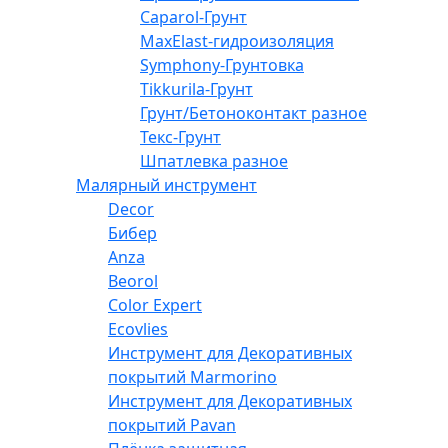
Caparol-Грунт
MaxElast-гидроизоляция
Symphony-Грунтовка
Tikkurila-Грунт
Грунт/Бетоноконтакт разное
Текс-Грунт
Шпатлевка разное
Малярный инструмент
Decor
Бибер
Anza
Beorol
Color Expert
Ecovlies
Инструмент для Декоративных
покрытий Marmorino
Инструмент для Декоративных
покрытий Pavan