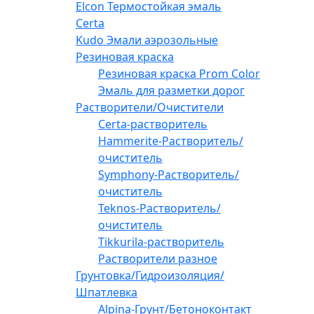
Elcon Термостойкая эмаль
Certa
Kudo Эмали аэрозольные
Резиновая краска
Резиновая краска Prom Color
Эмаль для разметки дорог
Растворители/Очистители
Certa-растворитель
Hammerite-Растворитель/
очиститель
Symphony-Растворитель/
очиститель
Teknos-Растворитель/
очиститель
Tikkurila-растворитель
Растворители разное
Грунтовка/Гидроизоляция/
Шпатлевка
Alpina-Грунт/Бетоноконтакт