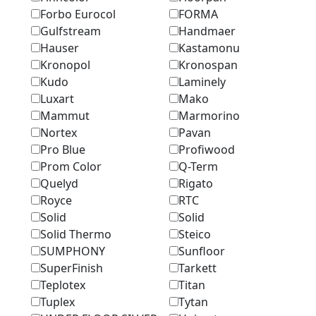
Forbo Eurocol
FORMA
Gulfstream
Handmaer
Hauser
Kastamonu
Kronopol
Kronospan
Kudo
Laminely
Luxart
Mako
Mammut
Marmоrino
Nortex
Pavan
Pro Blue
Profiwood
Prom Color
Q-Term
Quelyd
Rigato
Royce
RTC
Solid
Solid
Solid Thermo
Steico
SUMPHONY
Sunfloor
SuperFinish
Tarkett
Teplotex
Titan
Tuplex
Tytan