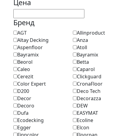
Цена
Бренд
AGT
Allinproduct
Altay Decking
Anza
Aspenfloor
Atoll
Bayramix
Bayramix
Beorol
Betta
Caleo
Caparol
Cerezit
Clickguard
Color Expert
CronaFloor
D200
Deco Tech
Decor
Decorazza
Decoro
DEW
Dufa
EASYMAT
Ecodecking
Ecoline
Egger
Elcon
Finncolor
Floorpan