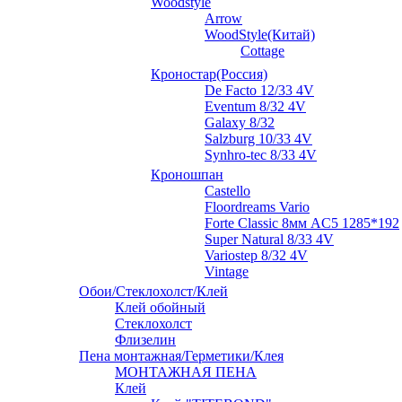
Woodstyle
Arrow
WoodStyle(Китай)
Cottage
Кроностар(Россия)
De Facto 12/33 4V
Eventum 8/32 4V
Galaxy 8/32
Salzburg 10/33 4V
Synhro-tec 8/33 4V
Кроношпан
Castello
Floordreams Vario
Forte Classic 8мм AC5 1285*192
Super Natural 8/33 4V
Variostep 8/32 4V
Vintage
Обои/Стеклохолст/Клей
Клей обойный
Стеклохолст
Флизелин
Пена монтажная/Герметики/Клея
МОНТАЖНАЯ ПЕНА
Клей