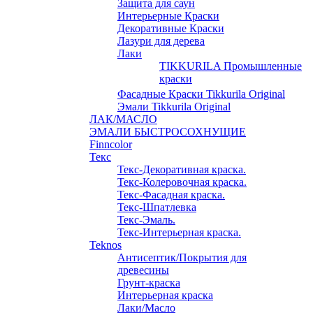
Защита для саун
Интерьерные Краски
Декоративные Краски
Лазури для дерева
Лаки
TIKKURILA Промышленные
краски
Фасадные Краски Tikkurila Original
Эмали Tikkurila Original
ЛАК/МАСЛО
ЭМАЛИ БЫСТРОСОХНУЩИЕ
Finncolor
Текс
Текс-Декоративная краска.
Текс-Колеровочная краска.
Текс-Фасадная краска.
Текс-Шпатлевка
Текс-Эмаль.
Текс-Интерьерная краска.
Teknos
Антисептик/Покрытия для
древесины
Грунт-краска
Интерьерная краска
Лаки/Масло