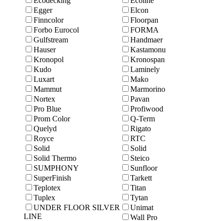
Ecodecking
Ecoline
Egger
Elcon
Finncolor
Floorpan
Forbo Eurocol
FORMA
Gulfstream
Handmaer
Hauser
Kastamonu
Kronopol
Kronospan
Kudo
Laminely
Luxart
Mako
Mammut
Marmоrino
Nortex
Pavan
Pro Blue
Profiwood
Prom Color
Q-Term
Quelyd
Rigato
Royce
RTC
Solid
Solid
Solid Thermo
Steico
SUMPHONY
Sunfloor
SuperFinish
Tarkett
Teplotex
Titan
Tuplex
Tytan
UNDER FLOOR SILVER
Unimat
LINE
Wall Pro