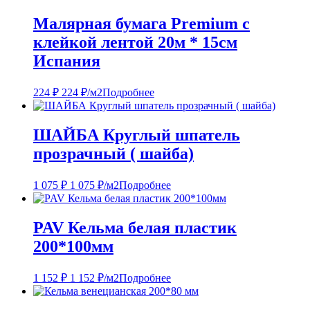
Малярная бумага Premium с
клейкой лентой 20м * 15см
Испания
224
₽
224
₽
/м2
Подробнее
ШАЙБА Круглый шпатель
прозрачный ( шайба)
1 075
₽
1 075
₽
/м2
Подробнее
PAV Кельма белая пластик
200*100мм
1 152
₽
1 152
₽
/м2
Подробнее