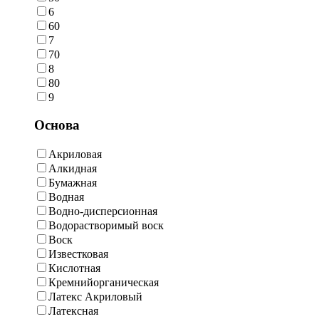
6
60
7
70
8
80
9
Основа
Акриловая
Алкидная
Бумажная
Водная
Водно-дисперсионная
Водорастворимый воск
Воск
Известковая
Кислотная
Кремнийорганическая
Латекс Акриловый
Латексная