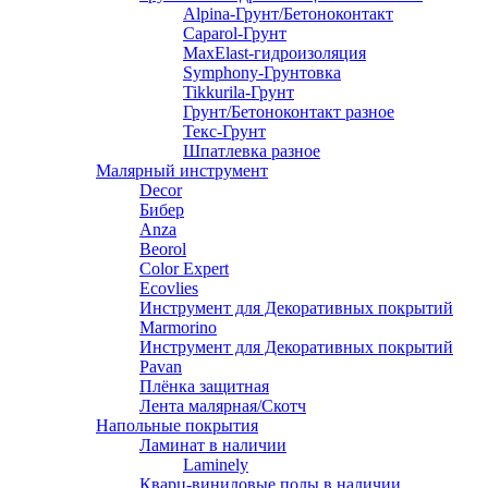
Alpina-Грунт/Бетоноконтакт
Caparol-Грунт
MaxElast-гидроизоляция
Symphony-Грунтовка
Tikkurila-Грунт
Грунт/Бетоноконтакт разное
Текс-Грунт
Шпатлевка разное
Малярный инструмент
Decor
Бибер
Anza
Beorol
Color Expert
Ecovlies
Инструмент для Декоративных покрытий
Marmorino
Инструмент для Декоративных покрытий
Pavan
Плёнка защитная
Лента малярная/Скотч
Напольные покрытия
Ламинат в наличии
Laminely
Кварц-виниловые полы в наличии