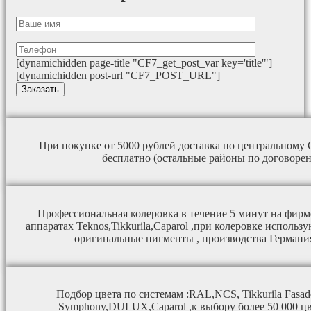
[dynamichidden page-title "CF7_get_post_var key='title'"]
[dynamichidden post-url "CF7_POST_URL"]
При покупке от 5000 рублей доставка по центральному 
бесплатно (остальные районы по договорен
Профессиональная колеровка в течение 5 минут на фир
аппаратах Teknos,Tikkurila,Caparol ,при колеровке исполь
оригинальные пигменты , производства Германи
Подбор цвета по системам :RAL,NCS, Tikkurila Fasade,T
Symphony,DULUX,Caparol ,к выбору более 50 000 цв