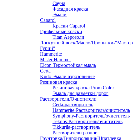
Сауна
Фасадная краска
Эмали
Caparol
Краски Caparol
Грифельные краски
Titan Аэрозоли
Лоскутный воск/Масло/Пропитки-"Мастер
Гурий"
Hammerite
Mister Hammer
Elcon Термостойкая эмаль
Certa
Kudo Эмали аэрозольные
Резиновая краска
Резиновая краска Prom Color
Эмаль для разметки дорог
Растворители/Очистители
Certa-растворитель
Hammerite-Растворитель/очиститель
Symphony-Растворитель/очиститель
Teknos-Растворитель/очиститель
Tikkurila-растворитель
Растворители разное
Грунтовка/Гидроизоляция/Шпатлевка