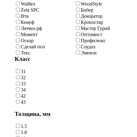
Walltex
WoodStyle
Zeta SPC
Бибер
Втв
Декоратор
Кнауф
Кроностар
Лючки.рф
Мастер Гурий
Момент
Оптимист
Оскар
Профилюкс
Сделай пол
Соудал
Текс
Эмпилс
Класс
31
32
33
34
42
43
Толщина, мм
1.5
1.8