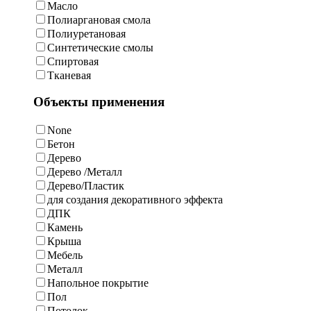
Масло
Полиаргановая смола
Полиуретановая
Синтетические смолы
Спиртовая
Тканевая
Объекты применения
None
Бетон
Дерево
Дерево /Металл
Дерево/Пластик
для создания декоративного эффекта
ДПК
Камень
Крыша
Мебель
Металл
Напольное покрытие
Пол
Потолок