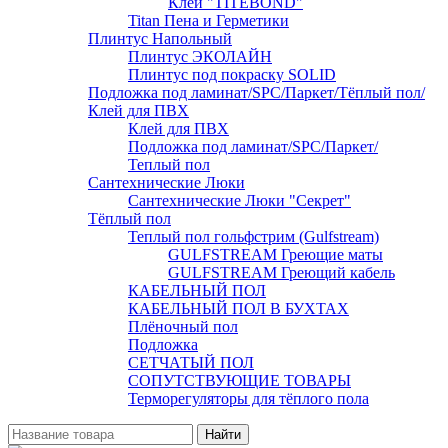
Клей "TITEBOND"
Titan Пена и Герметики
Плинтус Напольный
Плинтус ЭКОЛАЙН
Плинтус под покраску SOLID
Подложка под ламинат/SPC/Паркет/Тёплый пол/
Клей для ПВХ
Клей для ПВХ
Подложка под ламинат/SPC/Паркет/
Теплый пол
Сантехнические Люки
Сантехнические Люки "Секрет"
Тёплый пол
Теплый пол гольфстрим (Gulfstream)
GULFSTREAM Греющие маты
GULFSTREAM Греющий кабель
КАБЕЛЬНЫЙ ПОЛ
КАБЕЛЬНЫЙ ПОЛ В БУХТАХ
Плёночный пол
Подложка
СЕТЧАТЫЙ ПОЛ
СОПУТСТВУЮЩИЕ ТОВАРЫ
Терморегуляторы для тёплого пола
Найти