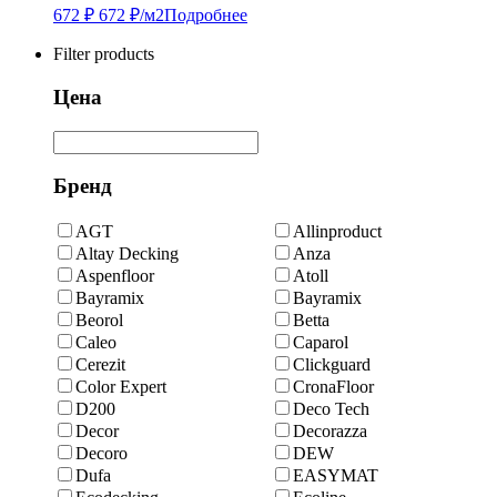
672
₽
672
₽
/м2
Подробнее
Filter products
Цена
Бренд
AGT
Allinproduct
Altay Decking
Anza
Aspenfloor
Atoll
Bayramix
Bayramix
Beorol
Betta
Caleo
Caparol
Cerezit
Clickguard
Color Expert
CronaFloor
D200
Deco Tech
Decor
Decorazza
Decoro
DEW
Dufa
EASYMAT