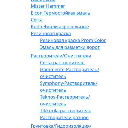
Mister Hammer
Elcon Термостойкая эмаль
Certa
Kudo Эмали аэрозольные
Резиновая краска
Резиновая краска Prom Color
Эмаль для разметки дорог
Растворители/Очистители
Certa-растворитель
Hammerite-Растворитель/
очиститель
Symphony-Растворитель/
очиститель
Teknos-Растворитель/
очиститель
Tikkurila-растворитель
Растворители разное
Грунтовка/Гидроизоляция/