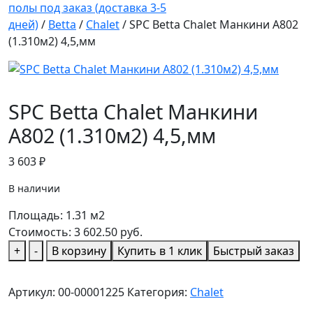
полы под заказ (доставка 3-5
дней)
/
Betta
/
Chalet
/ SPC Betta Chalet Манкини A802
(1.310м2) 4,5,мм
SPC Betta Chalet Манкини
A802 (1.310м2) 4,5,мм
3 603
₽
В наличии
Площадь:
1.31
м2
Стоимость:
3 602.50
руб.
Количество
+
-
В корзину
Купить в 1 клик
Быстрый заказ
товара
SPC
Артикул:
00-00001225
Категория:
Chalet
Betta