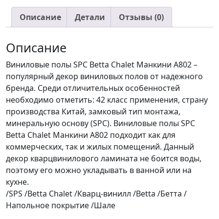
Chalet
Манкини
Описание
Детали
Отзывы (0)
A802
(1.310м2)
Описание
4,5,мм
Виниловые полы SPC Betta Chalet Манкини A802 –
популярный декор виниловых полов от надежного
бренда. Среди отличительных особенностей
необходимо отметить: 42 класс применения, страну
производства Китай, замковый тип монтажа,
минеральную основу (SPC). Виниловые полы SPC
Betta Chalet Манкини A802 подходит как для
коммерческих, так и жилых помещений. Данный
декор кварцвинилового ламината не боится воды,
поэтому его можно укладывать в ванной или на
кухне.
/SPS /Betta Chalet /Кварц-винилл /Betta /Бетта /
Напольное покрытие /Шале