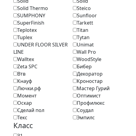
Solid
Solid
Solid Thermo
Steico
SUMPHONY
Sunfloor
SuperFinish
Tarkett
Teplotex
Titan
Tuplex
Tytan
UNDER FLOOR SILVER
Unimat
LINE
Wall Pro
Walltex
WoodStyle
Zeta SPC
Бибер
Втв
Декоратор
Кнауф
Кроностар
Лючки.рф
Мастер Гурий
Момент
Оптимист
Оскар
Профилюкс
Сделай пол
Соудал
Текс
Эмпилс
Класс
31