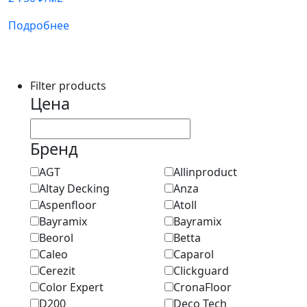
Подробнее
Filter products
Цена
Бренд
AGT
Allinproduct
Altay Decking
Anza
Aspenfloor
Atoll
Bayramix
Bayramix
Beorol
Betta
Caleo
Caparol
Cerezit
Clickguard
Color Expert
CronaFloor
D200
Deco Tech