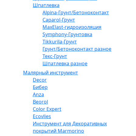
Шпатлевка
Alpina-Грунт/Бетоноконтакт
Caparol-Грунт
MaxElast-гидроизоляция
Symphony-Грунтовка
Tikkurila-Грунт
Грунт/Бетоноконтакт разное
Текс-Грунт
Шпатлевка разное
Малярный инструмент
Decor
Бибер
Anza
Beorol
Color Expert
Ecovlies
Инструмент для Декоративных
покрытий Marmorino