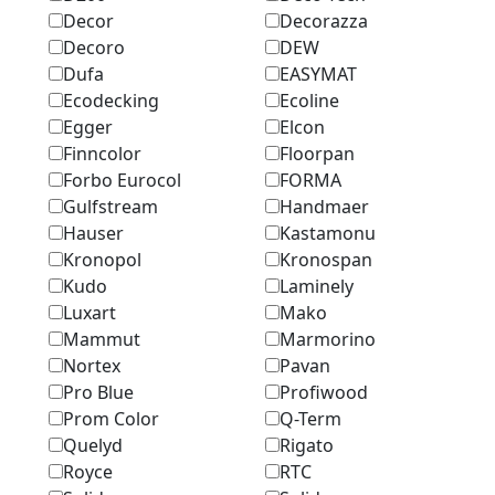
Decor
Decorazza
Decoro
DEW
Dufa
EASYMAT
Ecodecking
Ecoline
Egger
Elcon
Finncolor
Floorpan
Forbo Eurocol
FORMA
Gulfstream
Handmaer
Hauser
Kastamonu
Kronopol
Kronospan
Kudo
Laminely
Luxart
Mako
Mammut
Marmоrino
Nortex
Pavan
Pro Blue
Profiwood
Prom Color
Q-Term
Quelyd
Rigato
Royce
RTC