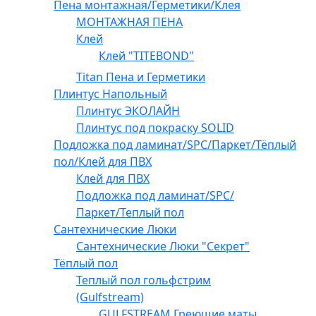
Пена монтажная/Герметики/Клея
МОНТАЖНАЯ ПЕНА
Клей
Клей "TITEBOND"
Titan Пена и Герметики
Плинтус Напольный
Плинтус ЭКОЛАЙН
Плинтус под покраску SOLID
Подложка под ламинат/SPC/Паркет/Тёплый
пол/Клей для ПВХ
Клей для ПВХ
Подложка под ламинат/SPC/
Паркет/Теплый пол
Сантехнические Люки
Сантехнические Люки "Секрет"
Тёплый пол
Теплый пол гольфстрим
(Gulfstream)
GULFSTREAM Греющие маты