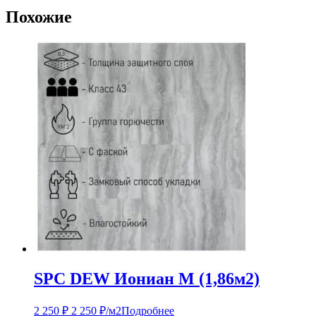
Похожие
SPC DEW Иониан М (1,86м2)
2 250
₽
2 250
₽
/м2
Подробнее