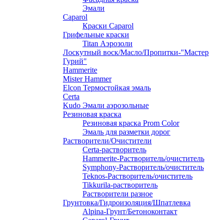
Эмали
Caparol
Краски Caparol
Грифельные краски
Titan Аэрозоли
Лоскутный воск/Масло/Пропитки-"Мастер
Гурий"
Hammerite
Mister Hammer
Elcon Термостойкая эмаль
Certa
Kudo Эмали аэрозольные
Резиновая краска
Резиновая краска Prom Color
Эмаль для разметки дорог
Растворители/Очистители
Certa-растворитель
Hammerite-Растворитель/очиститель
Symphony-Растворитель/очиститель
Teknos-Растворитель/очиститель
Tikkurila-растворитель
Растворители разное
Грунтовка/Гидроизоляция/Шпатлевка
Alpina-Грунт/Бетоноконтакт