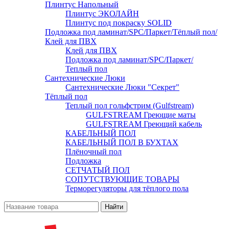
Плинтус Напольный
Плинтус ЭКОЛАЙН
Плинтус под покраску SOLID
Подложка под ламинат/SPC/Паркет/Тёплый пол/
Клей для ПВХ
Клей для ПВХ
Подложка под ламинат/SPC/Паркет/
Теплый пол
Сантехнические Люки
Сантехнические Люки "Секрет"
Тёплый пол
Теплый пол гольфстрим (Gulfstream)
GULFSTREAM Греющие маты
GULFSTREAM Греющий кабель
КАБЕЛЬНЫЙ ПОЛ
КАБЕЛЬНЫЙ ПОЛ В БУХТАХ
Плёночный пол
Подложка
СЕТЧАТЫЙ ПОЛ
СОПУТСТВУЮЩИЕ ТОВАРЫ
Терморегуляторы для тёплого пола
Найти