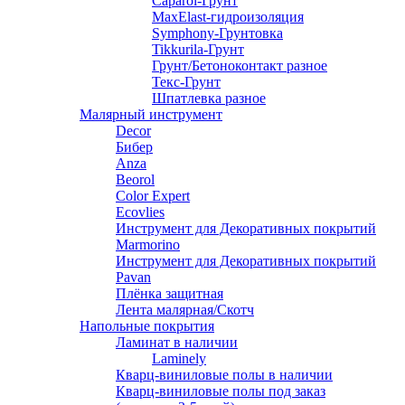
Caparol-Грунт
MaxElast-гидроизоляция
Symphony-Грунтовка
Tikkurila-Грунт
Грунт/Бетоноконтакт разное
Текс-Грунт
Шпатлевка разное
Малярный инструмент
Decor
Бибер
Anza
Beorol
Color Expert
Ecovlies
Инструмент для Декоративных покрытий
Marmorino
Инструмент для Декоративных покрытий
Pavan
Плёнка защитная
Лента малярная/Скотч
Напольные покрытия
Ламинат в наличии
Laminely
Кварц-виниловые полы в наличии
Кварц-виниловые полы под заказ