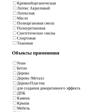
Кремнийорганическая
Латекс Акриловый
Латексная
Масло
Полиаргановая смола
Полиуретановая
Синтетические смолы
Спиртовая
Тканевая
Объекты применения
None
Бетон
Дерево
Дерево /Металл
Дерево/Пластик
для создания декоративного эффекта
ДПК
Камень
Крыша
Мебель