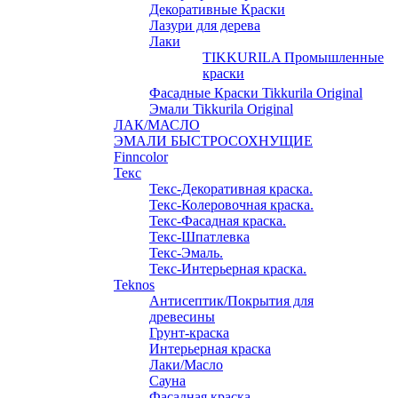
Декоративные Краски
Лазури для дерева
Лаки
TIKKURILA Промышленные
краски
Фасадные Краски Tikkurila Original
Эмали Tikkurila Original
ЛАК/МАСЛО
ЭМАЛИ БЫСТРОСОХНУЩИЕ
Finncolor
Текс
Текс-Декоративная краска.
Текс-Колеровочная краска.
Текс-Фасадная краска.
Текс-Шпатлевка
Текс-Эмаль.
Текс-Интерьерная краска.
Teknos
Антисептик/Покрытия для
древесины
Грунт-краска
Интерьерная краска
Лаки/Масло
Сауна
Фасадная краска