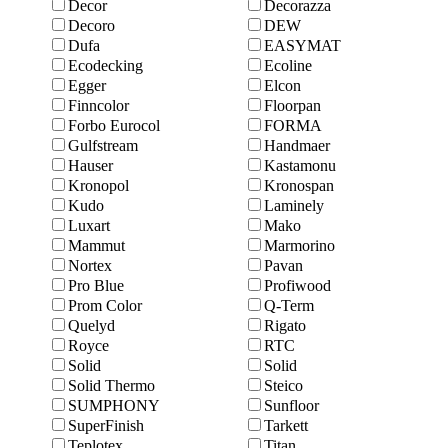
Decor
Decorazza
Decoro
DEW
Dufa
EASYMAT
Ecodecking
Ecoline
Egger
Elcon
Finncolor
Floorpan
Forbo Eurocol
FORMA
Gulfstream
Handmaer
Hauser
Kastamonu
Kronopol
Kronospan
Kudo
Laminely
Luxart
Mako
Mammut
Marmоrino
Nortex
Pavan
Pro Blue
Profiwood
Prom Color
Q-Term
Quelyd
Rigato
Royce
RTC
Solid
Solid
Solid Thermo
Steico
SUMPHONY
Sunfloor
SuperFinish
Tarkett
Teplotex
Titan