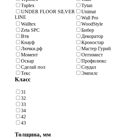
Tuplex
Tytan
UNDER FLOOR SILVER
Unimat
LINE
Wall Pro
Walltex
WoodStyle
Zeta SPC
Бибер
Втв
Декоратор
Кнауф
Кроностар
Лючки.рф
Мастер Гурий
Момент
Оптимист
Оскар
Профилюкс
Сделай пол
Соудал
Текс
Эмпилс
Класс
31
32
33
34
42
43
Толщина, мм