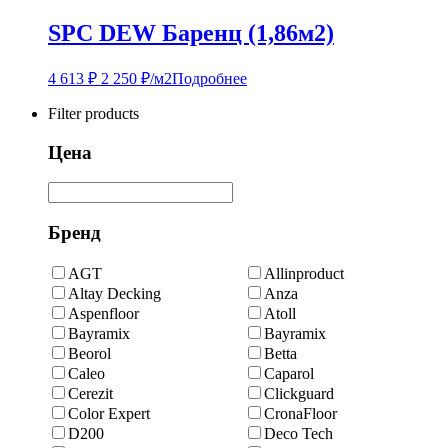
SPC DEW Баренц (1,86м2)
4 613
₽
2 250
₽
/м2
Подробнее
Filter products
Цена
Бренд
AGT
Allinproduct
Altay Decking
Anza
Aspenfloor
Atoll
Bayramix
Bayramix
Beorol
Betta
Caleo
Caparol
Cerezit
Clickguard
Color Expert
CronaFloor
D200
Deco Tech