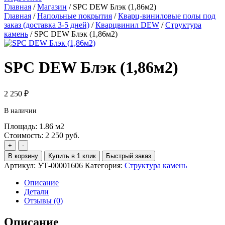
Главная
/
Магазин
/
SPC DEW Блэк (1,86м2)
Главная
/
Напольные покрытия
/
Кварц-виниловые полы под
заказ (доставка 3-5 дней)
/
Кварцвинил DEW
/
Структура
камень
/ SPC DEW Блэк (1,86м2)
SPC DEW Блэк (1,86м2)
2 250
₽
В наличии
Площадь:
1.86
м2
Стоимость:
2 250
руб.
Количество
+
-
товара
В корзину
Купить в 1 клик
Быстрый заказ
SPC
Артикул:
УТ-00001606
Категория:
Структура камень
DEW
Блэк
Описание
(1,86м2)
Детали
Отзывы (0)
Описание