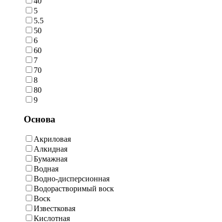
40
5
5.5
50
6
60
7
70
8
80
9
Основа
Акриловая
Алкидная
Бумажная
Водная
Водно-дисперсионная
Водорастворимый воск
Воск
Известковая
Кислотная