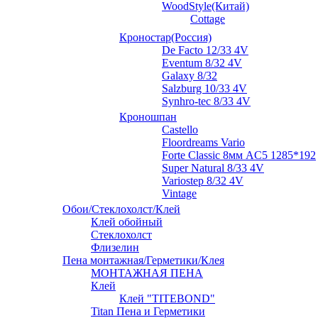
WoodStyle(Китай)
Cottage
Кроностар(Россия)
De Facto 12/33 4V
Eventum 8/32 4V
Galaxy 8/32
Salzburg 10/33 4V
Synhro-tec 8/33 4V
Кроношпан
Castello
Floordreams Vario
Forte Classic 8мм AC5 1285*192
Super Natural 8/33 4V
Variostep 8/32 4V
Vintage
Обои/Стеклохолст/Клей
Клей обойный
Стеклохолст
Флизелин
Пена монтажная/Герметики/Клея
МОНТАЖНАЯ ПЕНА
Клей
Клей "TITEBOND"
Titan Пена и Герметики