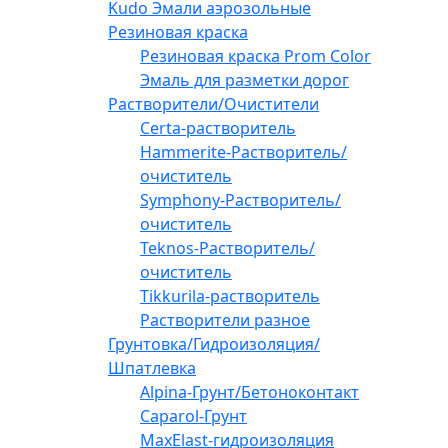
Kudo Эмали аэрозольные
Резиновая краска
Резиновая краска Prom Color
Эмаль для разметки дорог
Растворители/Очистители
Certa-растворитель
Hammerite-Растворитель/
очиститель
Symphony-Растворитель/
очиститель
Teknos-Растворитель/
очиститель
Tikkurila-растворитель
Растворители разное
Грунтовка/Гидроизоляция/
Шпатлевка
Alpina-Грунт/Бетоноконтакт
Caparol-Грунт
MaxElast-гидроизоляция