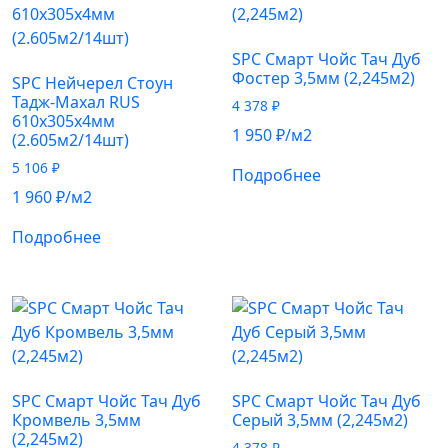
SPC Смарт Чойс Тач Дуб
Фостер 3,5мм (2,245м2)
SPC Нейчерел Стоун
Тадж-Махал RUS
4 378
₽
610х305х4мм
1 950
₽
/м2
(2.605м2/14шт)
5 106
₽
Подробнее
1 960
₽
/м2
Подробнее
SPC Смарт Чойс Тач Дуб
SPC Смарт Чойс Тач Дуб
Кромвель 3,5мм
Серый 3,5мм (2,245м2)
(2,245м2)
4 378
₽