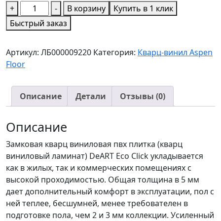
Количество
+
-
В корзину
Купить в 1 клик
товара
Быстрый заказ
SPC
Тренд
Артикул:
ЛБ000009220
Категория:
Кварц-винил Aspen
Дуб
Floor
Хельсинки
4V
4мм
Описание
Детали
Отзывы (0)
(2,245м2)
Описание
Замковая кварц виниловая пвх плитка (кварц
виниловый ламинат) DeART Eco Click укладывается
как в жилых, так и коммерческих помещениях с
высокой проходимостью. Общая толщина в 5 мм
дает дополнительный комфорт в эксплуатации, пол с
ней теплее, бесшумней, менее требователен в
подготовке пола, чем 2 и 3 мм коллекции. Усиленный