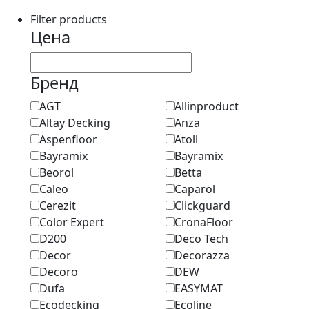
Filter products
Цена
Бренд
AGT
Allinproduct
Altay Decking
Anza
Aspenfloor
Atoll
Bayramix
Bayramix
Beorol
Betta
Caleo
Caparol
Cerezit
Clickguard
Color Expert
CronaFloor
D200
Deco Tech
Decor
Decorazza
Decoro
DEW
Dufa
EASYMAT
Ecodecking
Ecoline