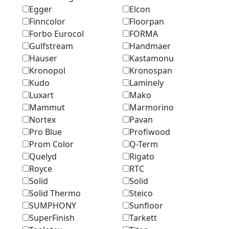
Egger
Elcon
Finncolor
Floorpan
Forbo Eurocol
FORMA
Gulfstream
Handmaer
Hauser
Kastamonu
Kronopol
Kronospan
Kudo
Laminely
Luxart
Mako
Mammut
Marmоrino
Nortex
Pavan
Pro Blue
Profiwood
Prom Color
Q-Term
Quelyd
Rigato
Royce
RTC
Solid
Solid
Solid Thermo
Steico
SUMPHONY
Sunfloor
SuperFinish
Tarkett