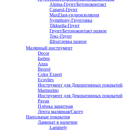
Alpina-Грунт/Бетоноконтакт
Caparol-Грунт
MaxElast-гидроизоляция
Symphony-Грунтовка
Tikkurila-Грунт
Грунт/Бетоноконтакт разное
Текс-Грунт
Шпатлевка разное
Малярный инструмент
Decor
Бибер
Anza
Beorol
Color Expert
Ecovlies
Инструмент для Декоративных покрытий
Marmorino
Инструмент для Декоративных покрытий
Pavan
Плёнка защитная
Лента малярная/Скотч
Напольные покрытия
Ламинат в наличии
Laminely