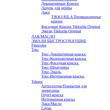
Декоративные Краски
Лазури для дерева
Лаки
TIKKURILA Промышленные
краски
Фасадные Краски Tikkurila Original
Эмали Tikkurila Original
ЛАК/МАСЛО
ЭМАЛИ БЫСТРОСОХНУЩИЕ
Finncolor
Текс
Текс-Декоративная краска.
Текс-Колеровочная краска.
Текс-Фасадная краска.
Текс-Шпатлевка
Текс-Эмаль.
Текс-Интерьерная краска.
Teknos
Антисептик/Покрытия для
древесины
Грунт-краска
Интерьерная краска
Лаки/Масло
Сауна