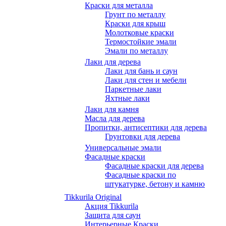
Краски для металла
Грунт по металлу
Краски для крыш
Молотковые краски
Термостойкие эмали
Эмали по металлу
Лаки для дерева
Лаки для бань и саун
Лаки для стен и мебели
Паркетные лаки
Яхтные лаки
Лаки для камня
Масла для дерева
Пропитки, антисептики для дерева
Грунтовки для дерева
Универсальные эмали
Фасадные краски
Фасадные краски для дерева
Фасадные краски по
штукатурке, бетону и камню
Tikkurila Original
Акция Tikkurila
Защита для саун
Интерьерные Краски