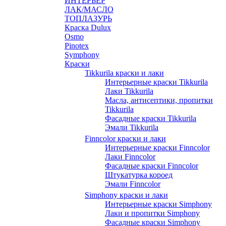
ИНТЕРЬЕР
ЛАК/МАСЛО
ТОПЛАЗУРЬ
Краска Dulux
Osmo
Pinotex
Symphony
Краски
Tikkurila краски и лаки
Интерьерные краски Tikkurila
Лаки Tikkurila
Масла, антисептики, пропитки
Tikkurila
Фасадные краски Tikkurila
Эмали Tikkurila
Finncolor краски и лаки
Интерьерные краски Finncolor
Лаки Finncolor
Фасадные краски Finncolor
Штукатурка короед
Эмали Finncolor
Simphony краски и лаки
Интерьерные краски Simphony
Лаки и пропитки Simphony
Фасадные краски Simphony