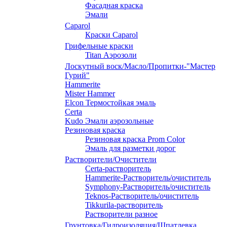
Фасадная краска
Эмали
Caparol
Краски Caparol
Грифельные краски
Titan Аэрозоли
Лоскутный воск/Масло/Пропитки-"Мастер
Гурий"
Hammerite
Mister Hammer
Elcon Термостойкая эмаль
Certa
Kudo Эмали аэрозольные
Резиновая краска
Резиновая краска Prom Color
Эмаль для разметки дорог
Растворители/Очистители
Certa-растворитель
Hammerite-Растворитель/очиститель
Symphony-Растворитель/очиститель
Teknos-Растворитель/очиститель
Tikkurila-растворитель
Растворители разное
Грунтовка/Гидроизоляция/Шпатлевка