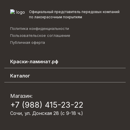
Официальный представитель передовых компаний
по лакокрасочным покрытиям
Политика конфиденциальности
Пользовательское соглашение
Публичная оферта
Краски-ламинат.рф
Каталог эффектов
Каталог
О компании
Декоративные покрытия
Возврат товара
Лакокрасочные материалы
Магазин:
Вопрос-ответ
+7 (988) 415-23-22
Обои/Стеклохолст/Клей
Контакты
Пена монтажная/Герметики/Клея
Сочи, ул. Донская 28 (с 9-18 ч.)
Блог
Напольные покрытия
Акции