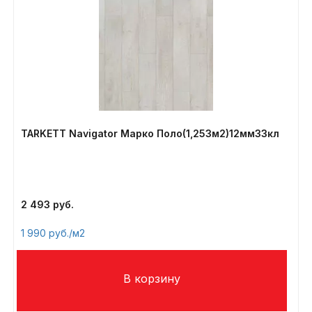
TARKETT Navigator Марко Поло(1,253м2)12мм33кл
2 493
1 990
/м2