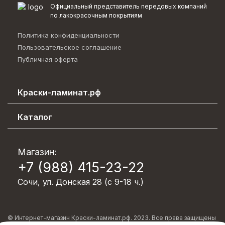
Официальный представитель передовых компаний
по лакокрасочным покрытиям
Политика конфиденциальности
Пользовательское соглашение
Публичная оферта
Краски-ламинат.рф
Каталог эффектов
Каталог
О компании
Декоративные покрытия
Возврат товара
Лакокрасочные материалы
Магазин:
Вопрос-ответ
+7 (988) 415-23-22
Обои/Стеклохолст/Клей
Контакты
Пена монтажная/Герметики/Клея
Сочи, ул. Донская 28 (с 9-18 ч.)
Блог
Напольные покрытия
Акции
Подложка под ламинат/SPC/Паркет/Тёплый пол/
Сотрудничество
© Интернет-магазин Краски-ламинат.рф. 2023. Все права защищены
Клей для ПВХ