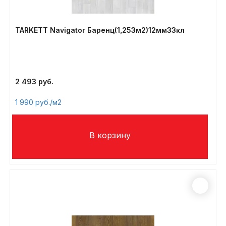
TARKETT Navigator Баренц(1,253м2)12мм33кл
2 493
1 990
/м2