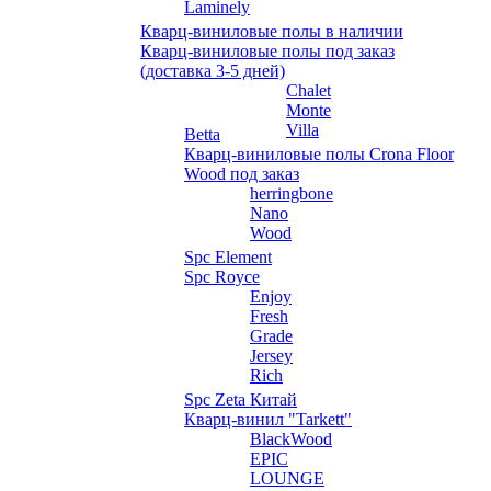
Laminely
Кварц-виниловые полы в наличии
Кварц-виниловые полы под заказ
(доставка 3-5 дней)
Chalet
Monte
Villa
Betta
Кварц-виниловые полы Crona Floor
Wood под заказ
herringbone
Nano
Wood
Spc Element
Spc Royce
Enjoy
Fresh
Grade
Jersey
Rich
Spc Zeta Китай
Кварц-винил "Tarkett"
BlackWood
EPIC
LOUNGE