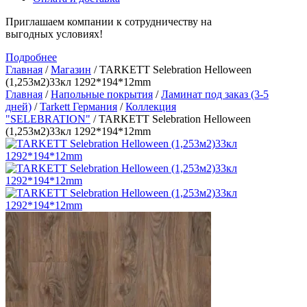
Приглашаем компании к сотрудничеству на
выгодных условиях!
Подробнее
Главная
/
Магазин
/
TARKETT Selebration Helloween
(1,253м2)33кл 1292*194*12mm
Главная
/
Напольные покрытия
/
Ламинат под заказ (3-5
дней)
/
Tarkett Германия
/
Коллекция
"SELEBRATION"
/ TARKETT Selebration Helloween
(1,253м2)33кл 1292*194*12mm