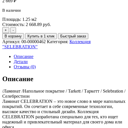
2 669
₽
В наличии
Площадь:
1.25
м2
Стоимость:
2 668.89
руб.
Количество
+
-
товара
В корзину
Купить в 1 клик
Быстрый заказ
TARKETT
Артикул:
00-00000462
Категория:
Коллекция
Selebration
"SELEBRATION"
Helloween
(1,253м2)33кл
Описание
1292*194*12mm
Детали
Отзывы (0)
Описание
/Ламинат /Напольное покрытие / Tarkett / Таркетт / Selebration /
Селебрестион
Ламинат CELEBRATION – это новое слово в мире напольных
покрытий. Он сочетает в себе современные технологии,
высокое качество и стильный дизайн. Коллекция
CELEBRATION разработана специально для тех, кто ищет
надежный и привлекательный материал для своего дома или
офиса.