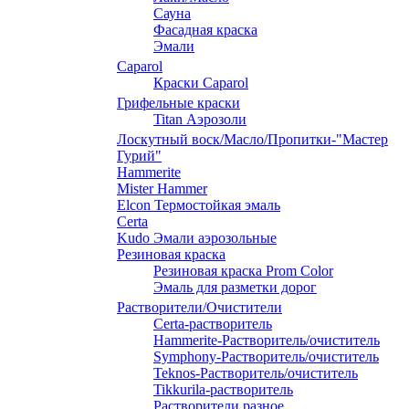
Сауна
Фасадная краска
Эмали
Caparol
Краски Caparol
Грифельные краски
Titan Аэрозоли
Лоскутный воск/Масло/Пропитки-"Мастер
Гурий"
Hammerite
Mister Hammer
Elcon Термостойкая эмаль
Certa
Kudo Эмали аэрозольные
Резиновая краска
Резиновая краска Prom Color
Эмаль для разметки дорог
Растворители/Очистители
Certa-растворитель
Hammerite-Растворитель/очиститель
Symphony-Растворитель/очиститель
Teknos-Растворитель/очиститель
Tikkurila-растворитель
Растворители разное