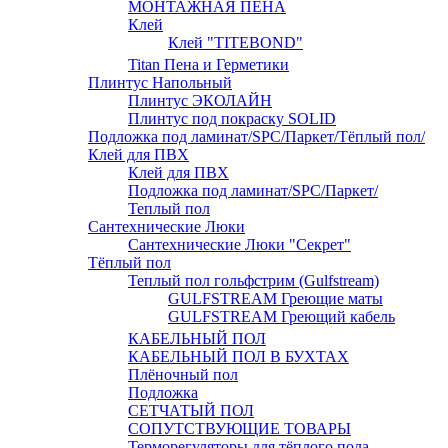
МОНТАЖНАЯ ПЕНА
Клей
Клей "TITEBOND"
Titan Пена и Герметики
Плинтус Напольный
Плинтус ЭКОЛАЙН
Плинтус под покраску SOLID
Подложка под ламинат/SPC/Паркет/Тёплый пол/
Клей для ПВХ
Клей для ПВХ
Подложка под ламинат/SPC/Паркет/
Теплый пол
Сантехнические Люки
Сантехнические Люки "Секрет"
Тёплый пол
Теплый пол гольфстрим (Gulfstream)
GULFSTREAM Греющие маты
GULFSTREAM Греющий кабель
КАБЕЛЬНЫЙ ПОЛ
КАБЕЛЬНЫЙ ПОЛ В БУХТАХ
Плёночный пол
Подложка
СЕТЧАТЫЙ ПОЛ
СОПУТСТВУЮЩИЕ ТОВАРЫ
Терморегуляторы для тёплого пола