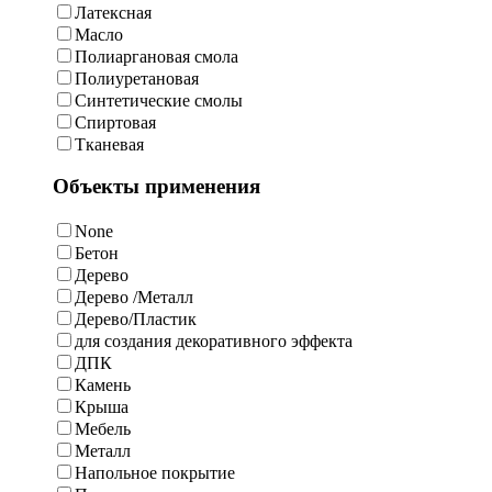
Латексная
Масло
Полиаргановая смола
Полиуретановая
Синтетические смолы
Спиртовая
Тканевая
Объекты применения
None
Бетон
Дерево
Дерево /Металл
Дерево/Пластик
для создания декоративного эффекта
ДПК
Камень
Крыша
Мебель
Металл
Напольное покрытие