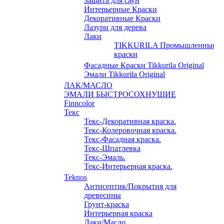
Защита для саун
Интерьерные Краски
Декоративные Краски
Лазури для дерева
Лаки
TIKKURILA Промышленные
краски
Фасадные Краски Tikkurila Original
Эмали Tikkurila Original
ЛАК/МАСЛО
ЭМАЛИ БЫСТРОСОХНУЩИЕ
Finncolor
Текс
Текс-Декоративная краска.
Текс-Колеровочная краска.
Текс-Фасадная краска.
Текс-Шпатлевка
Текс-Эмаль.
Текс-Интерьерная краска.
Teknos
Антисептик/Покрытия для
древесины
Грунт-краска
Интерьерная краска
Лаки/Масло