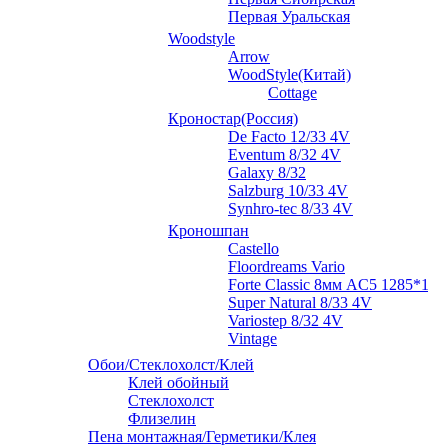
Первая Уральская
Woodstyle
Arrow
WoodStyle(Китай)
Cottage
Кроностар(Россия)
De Facto 12/33 4V
Eventum 8/32 4V
Galaxy 8/32
Salzburg 10/33 4V
Synhro-tec 8/33 4V
Кроношпан
Castello
Floordreams Vario
Forte Classic 8мм AC5 1285*192
Super Natural 8/33 4V
Variostep 8/32 4V
Vintage
Обои/Стеклохолст/Клей
Клей обойный
Стеклохолст
Флизелин
Пена монтажная/Герметики/Клея