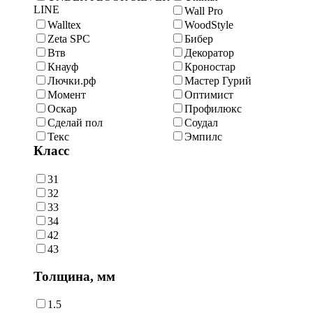
LINE
Wall Pro
Walltex
WoodStyle
Zeta SPC
Бибер
Втв
Декоратор
Кнауф
Кроностар
Лючки.рф
Мастер Гурий
Момент
Оптимист
Оскар
Профилюкс
Сделай пол
Соудал
Текс
Эмпилс
Класс
31
32
33
34
42
43
Толщина, мм
1.5