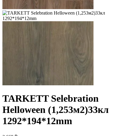
TARKETT Selebration
Helloween (1,253м2)33кл
1292*194*12mm