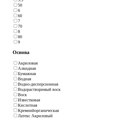
50
6
60
7
70
8
80
9
Основа
Акриловая
Алкидная
Бумажная
Водная
Водно-дисперсионная
Водорастворимый воск
Воск
Известковая
Кислотная
Кремнийорганическая
Латекс Акриловый