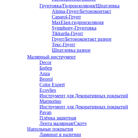
Грунтовка/Гидроизоляция/Шпатлевка
Alpina-Грунт/Бетоноконтакт
Caparol-Грунт
MaxElast-гидроизоляция
Symphony-Грунтовка
Tikkurila-Грунт
Грунт/Бетоноконтакт разное
Текс-Грунт
Шпатлевка разное
Малярный инструмент
Decor
Бибер
Anza
Beorol
Color Expert
Ecovlies
Инструмент для Декоративных покрытий
Marmorino
Инструмент для Декоративных покрытий
Pavan
Плёнка защитная
Лента малярная/Скотч
Напольные покрытия
Ламинат в наличии