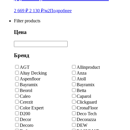
2 669
₽
2 130
₽
/м2
Подробнее
Filter products
Цена
Бренд
AGT
Allinproduct
Altay Decking
Anza
Aspenfloor
Atoll
Bayramix
Bayramix
Beorol
Betta
Caleo
Caparol
Cerezit
Clickguard
Color Expert
CronaFloor
D200
Deco Tech
Decor
Decorazza
Decoro
DEW