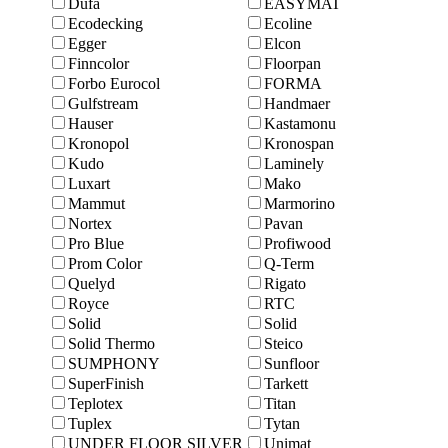
Dufa
EASYMAT
Ecodecking
Ecoline
Egger
Elcon
Finncolor
Floorpan
Forbo Eurocol
FORMA
Gulfstream
Handmaer
Hauser
Kastamonu
Kronopol
Kronospan
Kudo
Laminely
Luxart
Mako
Mammut
Marmоrino
Nortex
Pavan
Pro Blue
Profiwood
Prom Color
Q-Term
Quelyd
Rigato
Royce
RTC
Solid
Solid
Solid Thermo
Steico
SUMPHONY
Sunfloor
SuperFinish
Tarkett
Teplotex
Titan
Tuplex
Tytan
UNDER FLOOR SILVER
Unimat