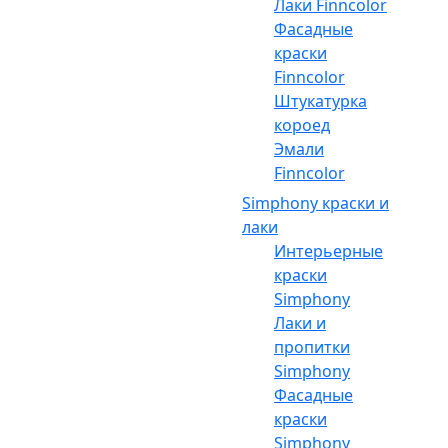
Лаки Finncolor
Фасадные
краски
Finncolor
Штукатурка
короед
Эмали
Finncolor
Simphony краски и
лаки
Интерьерные
краски
Simphony
Лаки и
пропитки
Simphony
Фасадные
краски
Simphony