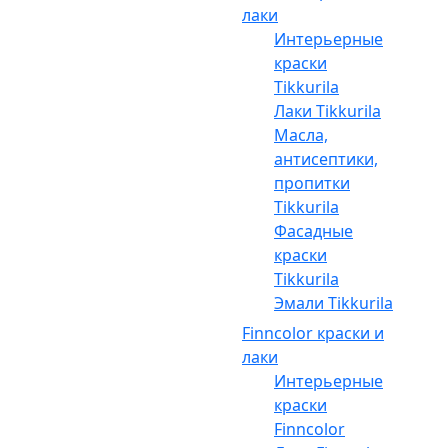
лаки
Интерьерные
краски
Tikkurila
Лаки Tikkurila
Масла,
антисептики,
пропитки
Tikkurila
Фасадные
краски
Tikkurila
Эмали Tikkurila
Finncolor краски и
лаки
Интерьерные
краски
Finncolor