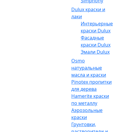
Simphony
Dulux краски и
лаки
Интерьерные
краски Dulux
Фасадные
краски Dulux
Эмали Dulux
Osmo
натуральные
масла и краски
Pinotex пропитки
для дерева
Hamerite краски
по металлу
Аэрозольные
краски
Грунтовки,
растворители и