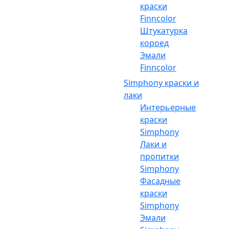
краски
Finncolor
Штукатурка
короед
Эмали
Finncolor
Simphony краски и
лаки
Интерьерные
краски
Simphony
Лаки и
пропитки
Simphony
Фасадные
краски
Simphony
Эмали